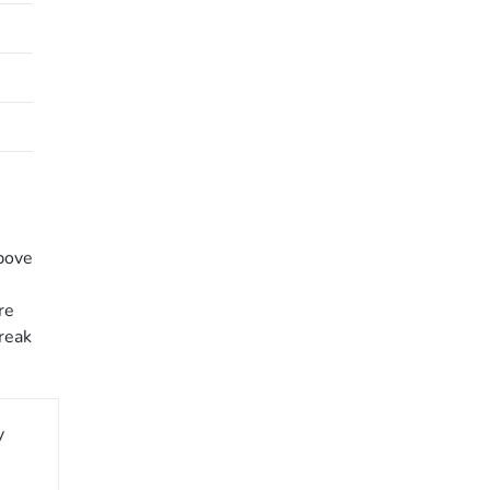
above
re
reak
y