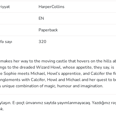
iyyat
HarperCollins
EN
Paperback
fə sayı
320
makes her way to the moving castle that hovers on the hills 
ngs to the dreaded Wizard Howl, whose appetite, they say, is
re Sophie meets Michael, Howl’s apprentice, and Calcifer the fi
nglements with Calcifer, Howl and Michael and her quest to b
 unique combination of magic, humour and imagination.
aylaşın. E-poçt ünvanınız saytda yayımlanmayacaq. Yazdığınız rə
k.