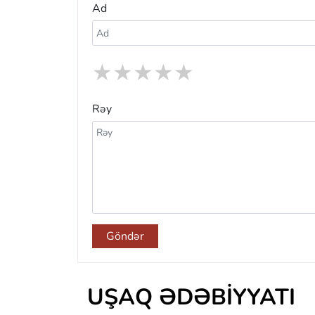
Ad
★
★
★
★
★
Rəy
Göndər
UŞAQ ƏDƏBIYYATI