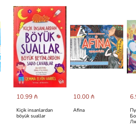
10.99 ₼
10.00 ₼
6.
Kiçik insanlardan
Afina
Пу
böyük suallar
Бо
Ля