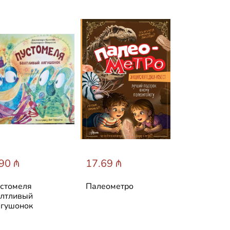
90 ₼
17.69 ₼
31.60 ₼
стомеля
Палеометро
Лучшие ска
лтливый
мира
гушонок