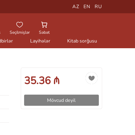
AZ
EN
RU
ş
Seçilmişlər
Səbət
birlər
Layihələr
Kitab sorğusu
35.36 ₼
Mövcud deyil