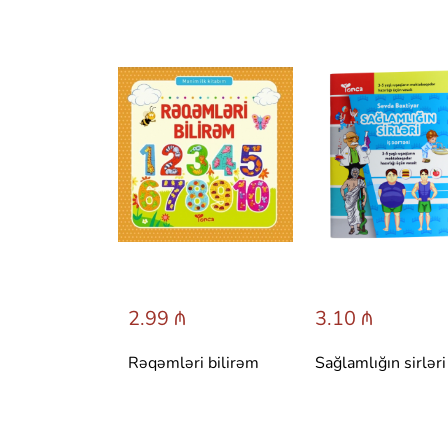
 ₼
2.99 ₼
3.10 ₼
 сказки со
Rəqəmləri bilirəm
Sağlamlığın sirləri
вета.
 Т. Вульфа