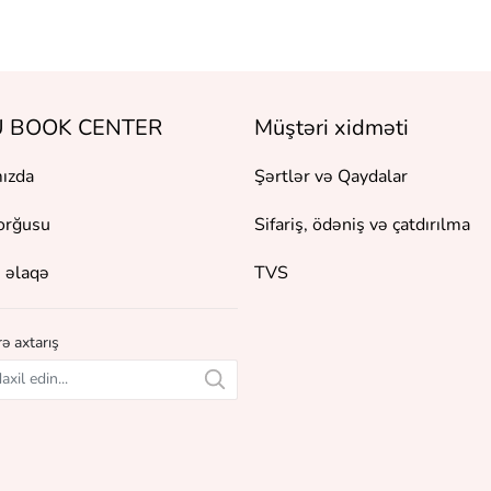
 BOOK CENTER
Müştəri xidməti
ızda
Şərtlər və Qaydalar
orğusu
Sifariş, ödəniş və çatdırılma
 əlaqə
TVS
ə axtarış