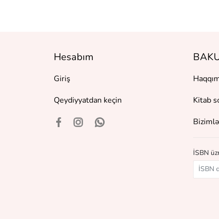
Hesabım
BAKU
Giriş
Haqqım
Qeydiyyatdan keçin
Kitab s
Bizimlə
İSBN üzr