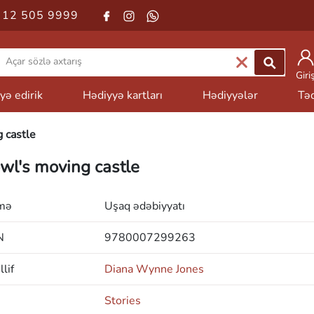
 12 505 9999
Giri
yə edirik
Hədiyyə kartları
Hədiyyələr
Təd
 castle
wl's moving castle
mə
Uşaq ədəbiyyatı
N
9780007299263
lif
Diana Wynne Jones
Stories