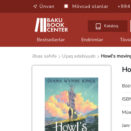
Ünvan
Mövcud olanlar
+994
Kataloq
Bestsellerlər
Endirimlər
Tövsi
Əsas səhifə
Uşaq ədəbiyyatı
Howl's moving
Ho
Böl
ISB
Müəl
Janr