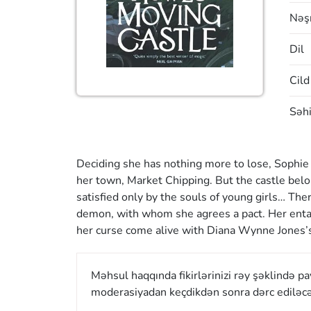
Nəşr
Dil
Cild
Səhi
Deciding she has nothing more to lose, Sophie 
her town, Market Chipping. But the castle belo
satisfied only by the souls of young girls… The
demon, with whom she agrees a pact. Her enta
her curse come alive with Diana Wynne Jones’s
Məhsul haqqında fikirlərinizi rəy şəklində p
moderasiyadan keçdikdən sonra dərc ediləcə