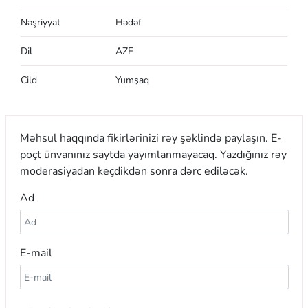
Nəşriyyat
Hədəf
Dil
AZE
Cild
Yumşaq
Məhsul haqqında fikirlərinizi rəy şəklində paylaşın. E-
poçt ünvanınız saytda yayımlanmayacaq. Yazdığınız rəy
moderasiyadan keçdikdən sonra dərc ediləcək.
Ad
E-mail