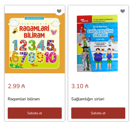
2.99 ₼
3.10 ₼
Rəqəmləri bilirəm
Sağlamlığın sirləri
Səbətə at
Səbətə at