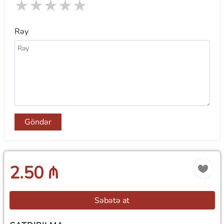
★
★
★
★
★
Rəy
Göndər
2.50 ₼
Səbətə at