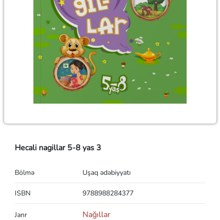
Hecali nagillar 5-8 yas 3
Bölmə
Uşaq ədəbiyyatı
ISBN
9788988284377
Nağıllar
Janr