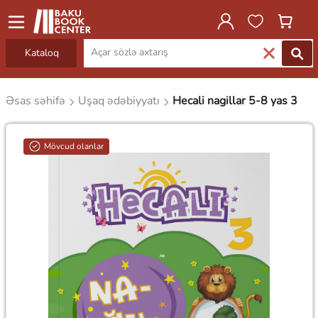
Kataloq
Əsas səhifə
Uşaq ədəbiyyatı
Hecali nagillar 5-8 yas 3
Mövcud olanlar