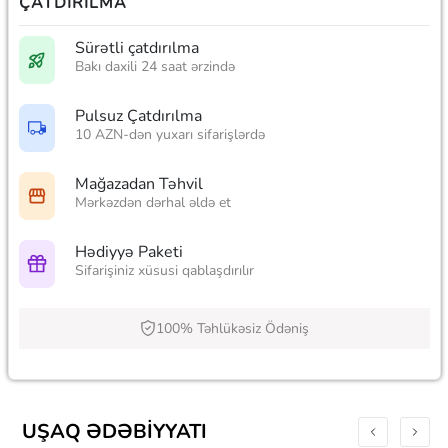
ÇATDIRILMA
Sürətli çatdırılma
Bakı daxili 24 saat ərzində
Pulsuz Çatdırılma
10 AZN-dən yuxarı sifarişlərdə
Mağazadan Təhvil
Mərkəzdən dərhal əldə et
Hədiyyə Paketi
Sifarişiniz xüsusi qablaşdırılır
100% Təhlükəsiz Ödəniş
UŞAQ ƏDƏBIYYATI