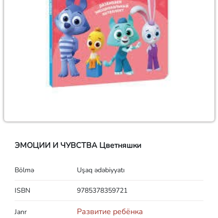
ЭМОЦИИ И ЧУВСТВА Цветняшки
Bölmə
Uşaq ədəbiyyatı
ISBN
9785378359721
Развитие ребёнка
Janr