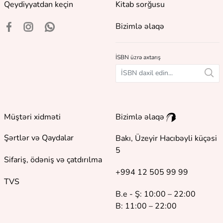
Qeydiyyatdan keçin
Kitab sorğusu
Bizimlə əlaqə
İSBN üzrə axtarış
Müştəri xidməti
Bizimlə əlaqə
Şərtlər və Qaydalar
Bakı, Üzeyir Hacıbəyli küçəsi
5
Sifariş, ödəniş və çatdırılma
+994 12 505 99 99
TVS
B.e - Ş: 10:00 – 22:00
B: 11:00 – 22:00