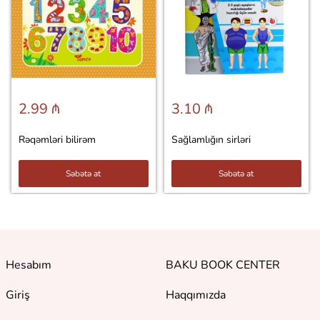
2.99 ₼
3.10 ₼
Rəqəmləri bilirəm
Sağlamlığın sirləri
Səbətə at
Səbətə at
Hesabım
BAKU BOOK CENTER
Giriş
Haqqımızda