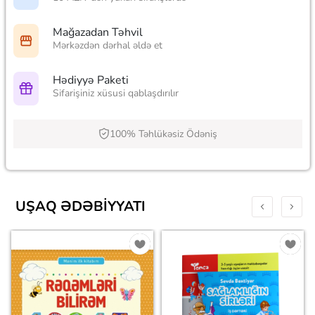
Mağazadan Təhvil
Mərkəzdən dərhal əldə et
Hədiyyə Paketi
Sifarişiniz xüsusi qablaşdırılır
100% Təhlükəsiz Ödəniş
UŞAQ ƏDƏBIYYATI