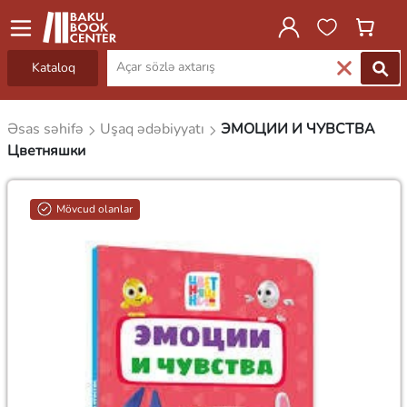
Kataloq
Əsas səhifə
Uşaq ədəbiyyatı
ЭМОЦИИ И ЧУВСТВА
Цветняшки
Mövcud olanlar