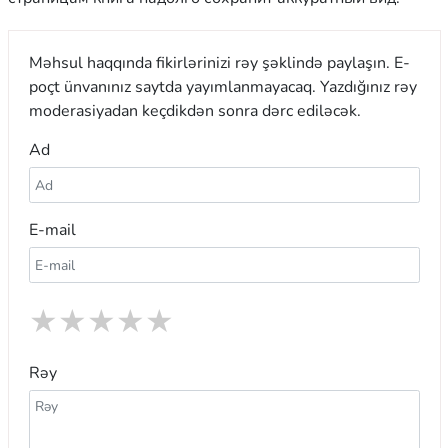
Məhsul haqqında fikirlərinizi rəy şəklində paylaşın. E-
poçt ünvanınız saytda yayımlanmayacaq. Yazdığınız rəy
moderasiyadan keçdikdən sonra dərc ediləcək.
Ad
E-mail
★
★
★
★
★
Rəy