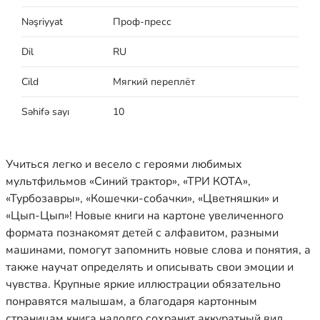
Nəşriyyat
Проф-пресс
Dil
RU
Cild
Мягкий переплёт
Səhifə sayı
10
Учиться легко и весело с героями любимых
мультфильмов «Синий трактор», «ТРИ КОТА»,
«Турбозавры», «Кошечки-собачки», «Цветняшки» и
«Цып-Цып»! Новые книги на картоне увеличенного
формата познакомят детей с алфавитом, разными
машинами, помогут запомнить новые слова и понятия, а
также научат определять и описывать свои эмоции и
чувства. Крупные яркие иллюстрации обязательно
понравятся малышам, а благодаря картонным
страницам книга надолго сохранит аккуратный вид.