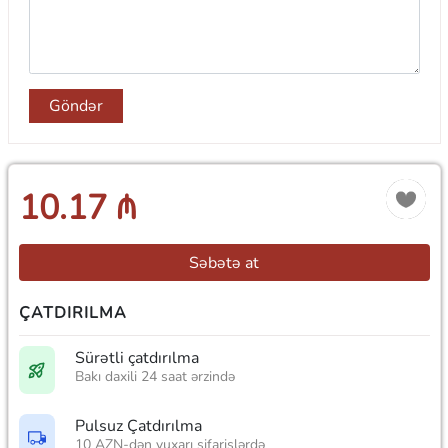
Göndər
10.17 ₼
Səbətə at
ÇATDIRILMA
Sürətli çatdırılma
Bakı daxili 24 saat ərzində
Pulsuz Çatdırılma
10 AZN-dən yuxarı sifarişlərdə