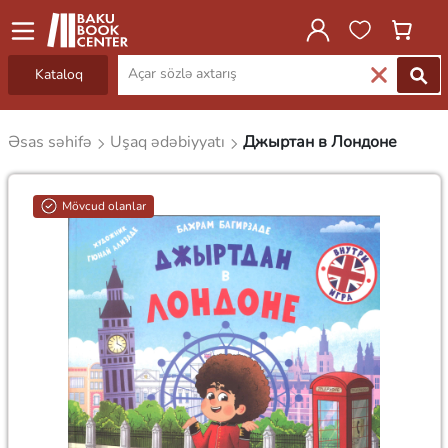
Kataloq
Əsas səhifə
Uşaq ədəbiyyatı
Джыртан в Лондоне
Mövcud olanlar