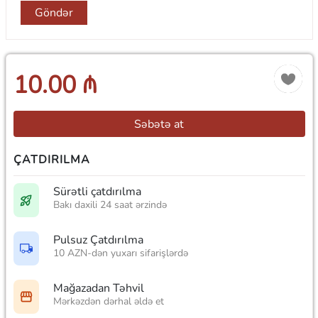
Göndər
10.00 ₼
Səbətə at
ÇATDIRILMA
Sürətli çatdırılma
Bakı daxili 24 saat ərzində
Pulsuz Çatdırılma
10 AZN-dən yuxarı sifarişlərdə
Mağazadan Təhvil
Mərkəzdən dərhal əldə et