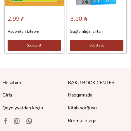
2.99 ₼
3.10 ₼
Rəqəmləri bilirəm
Sağlamlığın sirləri
Səbətə at
Səbətə at
Hesabım
BAKU BOOK CENTER
Giriş
Haqqımızda
Qeydiyyatdan keçin
Kitab sorğusu
Bizimlə əlaqə