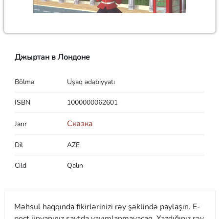
Джыртан в Лондоне
Bölmə
Uşaq ədəbiyyatı
ISBN
1000000062601
Сказка
Janr
Dil
AZE
Cild
Qalın
Məhsul haqqında fikirlərinizi rəy şəklində paylaşın. E-
poçt ünvanınız saytda yayımlanmayacaq. Yazdığınız rəy