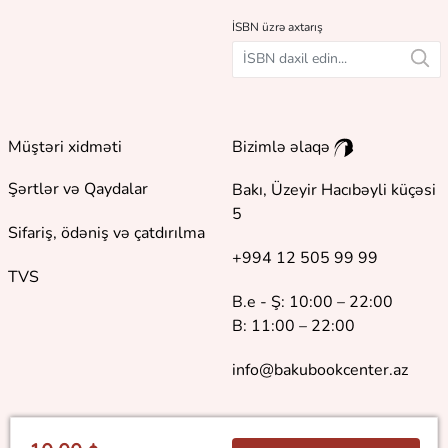
İSBN üzrə axtarış
Müştəri xidməti
Bizimlə əlaqə
Şərtlər və Qaydalar
Bakı, Üzeyir Hacıbəyli küçəsi
5
Sifariş, ödəniş və çatdırılma
+994 12 505 99 99
TVS
B.e - Ş: 10:00 – 22:00
B: 11:00 – 22:00
info@bakubookcenter.az