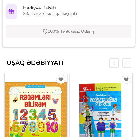
Hədiyyə Paketi
Sifarişiniz xüsusi qablaşdırılır
100% Təhlükəsiz Ödəniş
UŞAQ ƏDƏBIYYATI