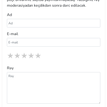
moderasiyadan keçdikdən sonra dərc ediləcək.
Ad
E-mail
★
★
★
★
★
Rəy