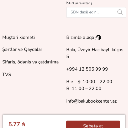
İSBN üzrə axtarış
Müştəri xidməti
Bizimlə əlaqə
Şərtlər və Qaydalar
Bakı, Üzeyir Hacıbəyli küçəsi
5
Sifariş, ödəniş və çatdırılma
+994 12 505 99 99
TVS
B.e - Ş: 10:00 – 22:00
B: 11:00 – 22:00
info@bakubookcenter.az
5.77 ₼
Səbətə at