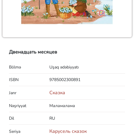
Двенадцать месяцев
Bölmə
Uşaq ədəbiyyatı
ISBN
9785002300891
Сказка
Janr
Nəşriyyat
Маламалама
Dil
RU
Карусель сказок
Seriya