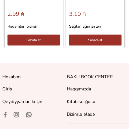
2.99 ₼
3.10 ₼
Rəqəmləri bilirəm
Sağlamlığın sirləri
Səbətə at
Səbətə at
Hesabım
BAKU BOOK CENTER
Giriş
Haqqımızda
Qeydiyyatdan keçin
Kitab sorğusu
Bizimlə əlaqə