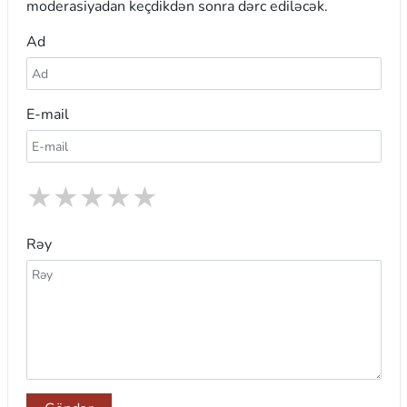
moderasiyadan keçdikdən sonra dərc ediləcək.
Ad
E-mail
★
★
★
★
★
Rəy