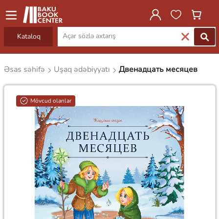
Kataloq
Əsas səhifə
Uşaq ədəbiyyatı
Двенадцать месяцев
Mövcud olanlar