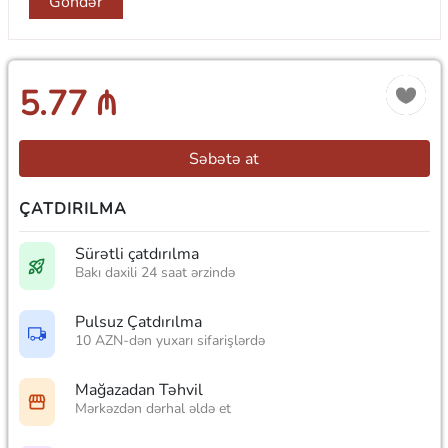
Göndər
5.77 ₼
Səbətə at
ÇATDIRILMA
Sürətli çatdırılma
Bakı daxili 24 saat ərzində
Pulsuz Çatdırılma
10 AZN-dən yuxarı sifarişlərdə
Mağazadan Təhvil
Mərkəzdən dərhal əldə et