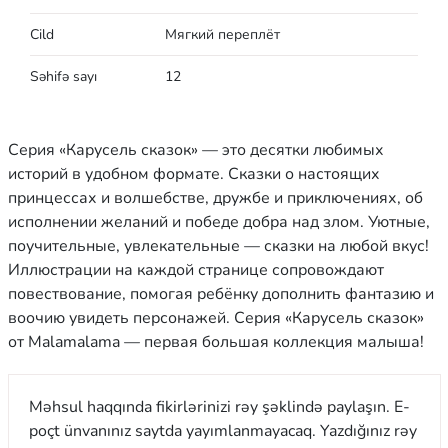
Cild
Мягкий переплёт
Səhifə sayı
12
Серия «Карусель сказок» — это десятки любимых
историй в удобном формате. Сказки о настоящих
принцессах и волшебстве, дружбе и приключениях, об
исполнении желаний и победе добра над злом. Уютные,
поучительные, увлекательные — сказки на любой вкус!
Иллюстрации на каждой странице сопровождают
повествование, помогая ребёнку дополнить фантазию и
воочию увидеть персонажей. Серия «Карусель сказок»
от Malamalama — первая большая коллекция малыша!
Məhsul haqqında fikirlərinizi rəy şəklində paylaşın. E-
poçt ünvanınız saytda yayımlanmayacaq. Yazdığınız rəy