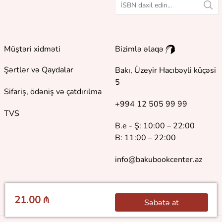
Müştəri xidməti
Bizimlə əlaqə
Şərtlər və Qaydalar
Bakı, Üzeyir Hacıbəyli küçəsi
5
Sifariş, ödəniş və çatdırılma
+994 12 505 99 99
TVS
B.e - Ş: 10:00 – 22:00
B: 11:00 – 22:00
info@bakubookcenter.az
21.00 ₼
Səbətə at