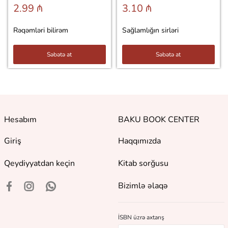
2.99 ₼
3.10 ₼
Rəqəmləri bilirəm
Sağlamlığın sirləri
Səbətə at
Səbətə at
Hesabım
BAKU BOOK CENTER
Giriş
Haqqımızda
Qeydiyyatdan keçin
Kitab sorğusu
Bizimlə əlaqə
İSBN üzrə axtarış