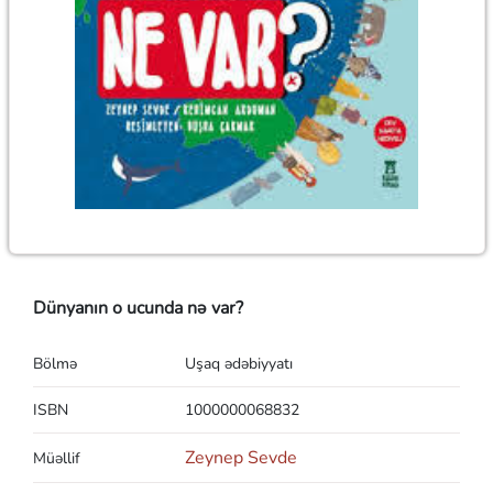
Dünyanın o ucunda nə var?
Bölmə
Uşaq ədəbiyyatı
ISBN
1000000068832
Zeynep Sevde
Müəllif