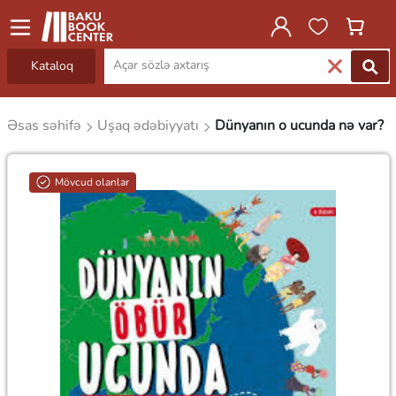
Kataloq
Əsas səhifə
Uşaq ədəbiyyatı
Dünyanın o ucunda nə var?
Mövcud olanlar