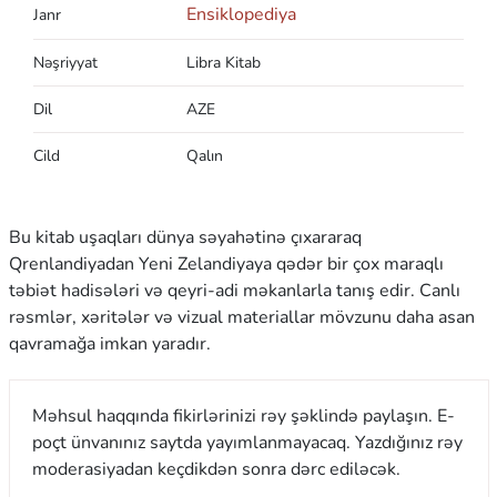
Ensiklopediya
Janr
Nəşriyyat
Libra Kitab
Dil
AZE
Cild
Qalın
Bu kitab uşaqları dünya səyahətinə çıxararaq
Qrenlandiyadan Yeni Zelandiyaya qədər bir çox maraqlı
təbiət hadisələri və qeyri-adi məkanlarla tanış edir. Canlı
rəsmlər, xəritələr və vizual materiallar mövzunu daha asan
qavramağa imkan yaradır.
Məhsul haqqında fikirlərinizi rəy şəklində paylaşın. E-
poçt ünvanınız saytda yayımlanmayacaq. Yazdığınız rəy
moderasiyadan keçdikdən sonra dərc ediləcək.