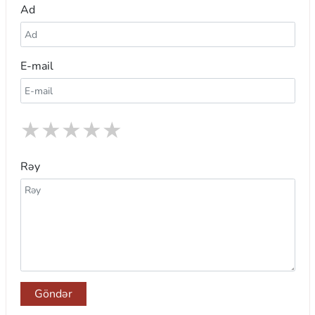
Ad
E-mail
★
★
★
★
★
Rəy
Göndər