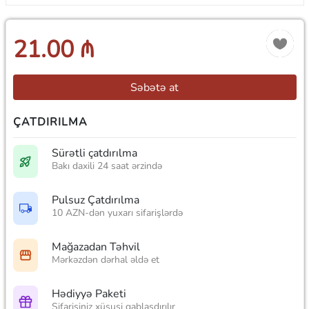
21.00 ₼
Səbətə at
ÇATDIRILMA
Sürətli çatdırılma
Bakı daxili 24 saat ərzində
Pulsuz Çatdırılma
10 AZN-dən yuxarı sifarişlərdə
Mağazadan Təhvil
Mərkəzdən dərhal əldə et
Hədiyyə Paketi
Sifarişiniz xüsusi qablaşdırılır