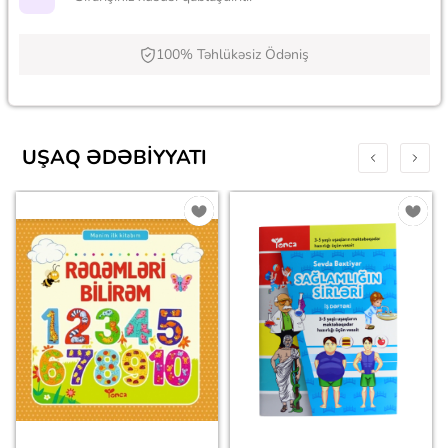
100% Təhlükəsiz Ödəniş
UŞAQ ƏDƏBIYYATI