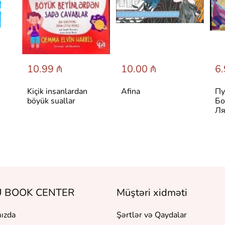
10.99 ₼
10.00 ₼
6.
Kiçik insanlardan
Afina
Пу
böyük suallar
Бо
Ля
 BOOK CENTER
Müştəri xidməti
ızda
Şərtlər və Qaydalar