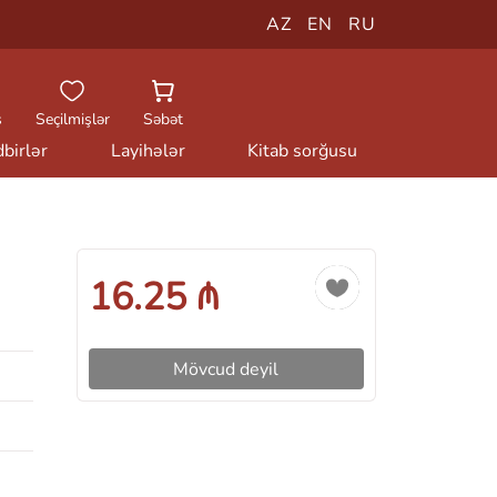
AZ
EN
RU
ş
Seçilmişlər
Səbət
birlər
Layihələr
Kitab sorğusu
16.25 ₼
Mövcud deyil