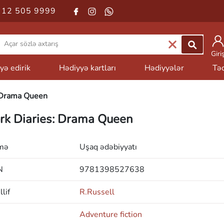
 12 505 9999
Giri
yə edirik
Hədiyyə kartları
Hədiyyələr
Təd
 Drama Queen
rk Diaries: Drama Queen
mə
Uşaq ədəbiyyatı
N
9781398527638
lif
R.Russell
Adventure fiction