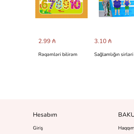
 ₼
2.99 ₼
3.10 ₼
 сказки со
Rəqəmləri bilirəm
Sağlamlığın sirləri
вета.
 Т. Вульфа
Hesabım
BAKU
Giriş
Haqqım