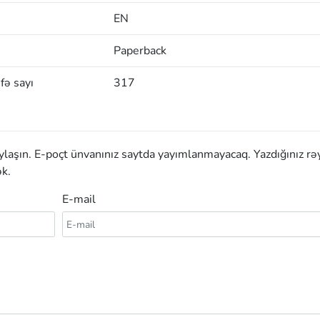
EN
Paperback
fə sayı
317
aylaşın. E-poçt ünvanınız saytda yayımlanmayacaq. Yazdığınız rə
k.
E-mail