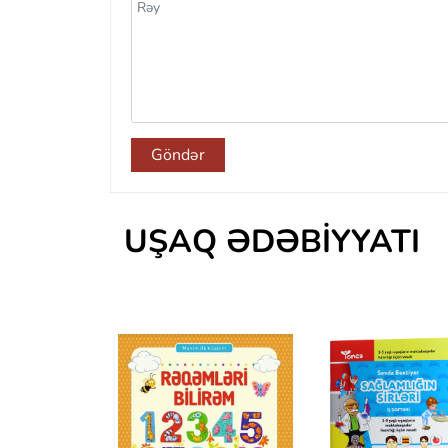
Göndər
UŞAQ ƏDƏBIYYATI