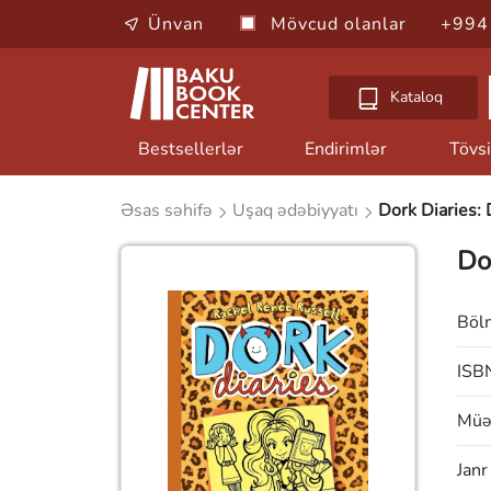
Ünvan
Mövcud olanlar
+994
Kataloq
Bestsellerlər
Endirimlər
Tövsi
Əsas səhifə
Uşaq ədəbiyyatı
Dork Diaries:
Do
Böl
ISB
Müəl
Janr