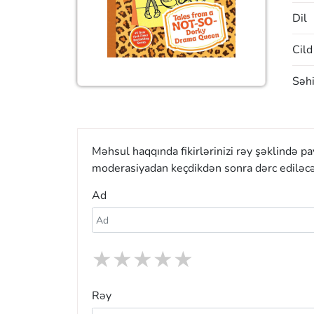
Dil
Cild
Səhi
Məhsul haqqında fikirlərinizi rəy şəklində p
moderasiyadan keçdikdən sonra dərc ediləcə
Ad
★
★
★
★
★
Rəy