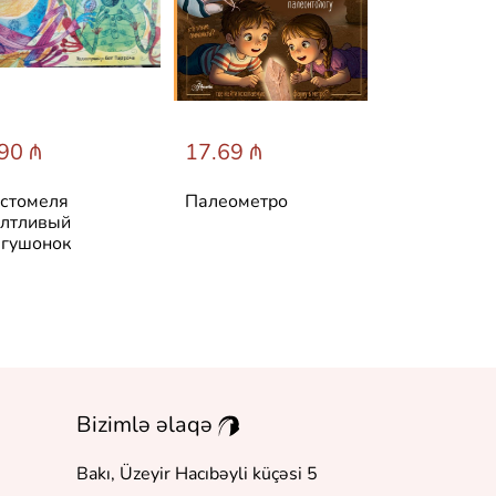
90 ₼
17.69 ₼
31.60 ₼
стомеля
Палеометро
Лучшие ска
лтливый
мира
гушонок
Bizimlə əlaqə
Bakı, Üzeyir Hacıbəyli küçəsi 5