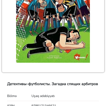
Детективы-футболисты. Загадка спящих арбитров
Bölmə
Uşaq ədəbiyyatı
ISBN
9785171346621