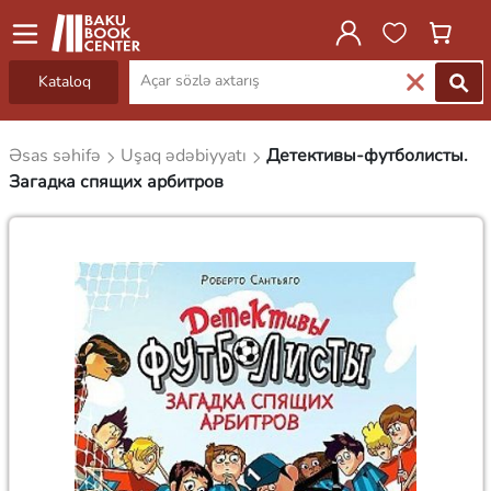
Kataloq
Əsas səhifə
Uşaq ədəbiyyatı
Детективы-футболисты.
Загадка спящих арбитров