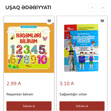
UŞAQ ƏDƏBIYYATI
2.99 ₼
3.10 ₼
Rəqəmləri bilirəm
Sağlamlığın sirləri
Səbətə at
Səbətə at