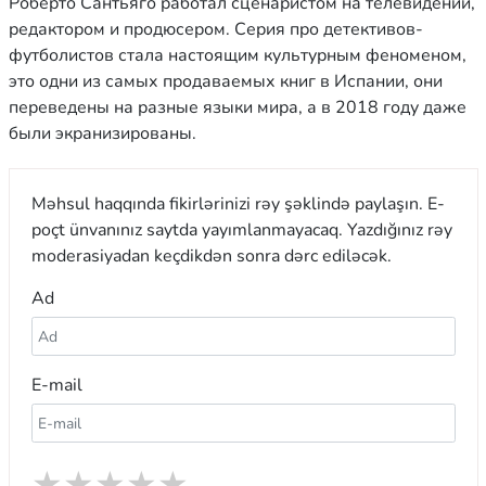
Роберто Сантьяго работал сценаристом на телевидении,
редактором и продюсером. Серия про детективов-
футболистов стала настоящим культурным феноменом,
это одни из самых продаваемых книг в Испании, они
переведены на разные языки мира, а в 2018 году даже
были экранизированы.
Məhsul haqqında fikirlərinizi rəy şəklində paylaşın. E-
poçt ünvanınız saytda yayımlanmayacaq. Yazdığınız rəy
moderasiyadan keçdikdən sonra dərc ediləcək.
Ad
E-mail
★
★
★
★
★