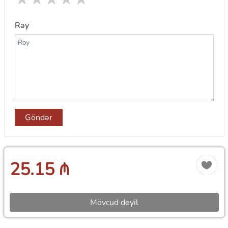
Rəy
Göndər
25.15 ₼
Mövcud deyil