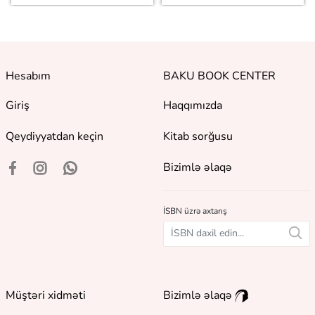
Hesabım
BAKU BOOK CENTER
Giriş
Haqqımızda
Qeydiyyatdan keçin
Kitab sorğusu
Bizimlə əlaqə
İSBN üzrə axtarış
Müştəri xidməti
Bizimlə əlaqə