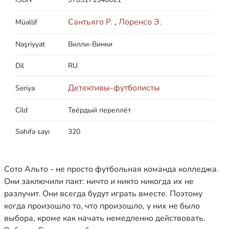
Сантьяго Р.
,
Лоренсо Э.
Müəllif
Nəşriyyat
Вилли-Винки
Dil
RU
Детективы-футболисты
Seriya
Cild
Твёрдый переплёт
Səhifə sayı
320
Сото Альто - не просто футбольная команда колледжа.
Они заключили пакт: ничто и никто никогда их не
разлучит. Они всегда будут играть вместе. Поэтому
когда произошло то, что произошло, у них не было
выбора, кроме как начать немедленно действовать.