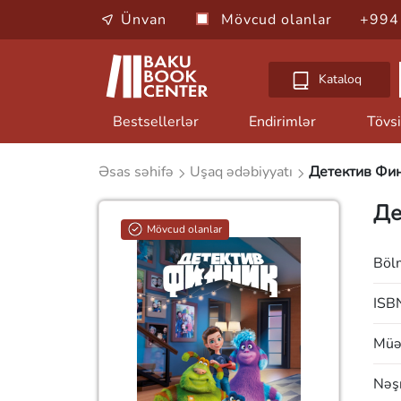
Ünvan
Mövcud olanlar
+994
Kataloq
Bestsellerlər
Endirimlər
Tövsi
Əsas səhifə
Uşaq ədəbiyyatı
Детектив Фин
Де
Mövcud olanlar
Böl
ISB
Müəl
Nəşr