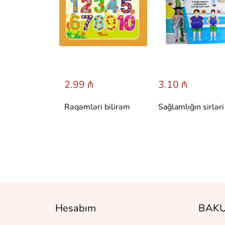
 ₼
2.99 ₼
3.10 ₼
 сказки со
Rəqəmləri bilirəm
Sağlamlığın sirləri
вета.
 Т. Вульфа
Hesabım
BAKU