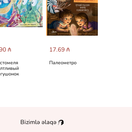
90 ₼
17.69 ₼
31.60 ₼
стомеля
Палеометро
Лучшие ска
лтливый
мира
гушонок
Bizimlə əlaqə