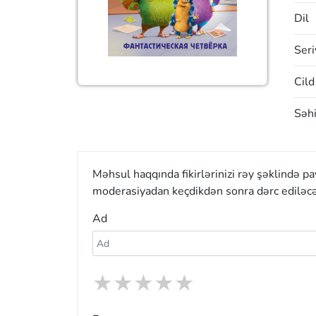
Dil
Seri
Cild
Səhi
Məhsul haqqında fikirlərinizi rəy şəklində p
moderasiyadan keçdikdən sonra dərc ediləcə
Ad
★
★
★
★
★