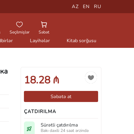
AZ
EN
RU
ş
Seçilmişlər
Səbət
birlər
Layihələr
Kitab sorğusu
рка
18.28 ₼
Səbətə at
ÇATDIRILMA
Sürətli çatdırılma
Bakı daxili 24 saat ərzində