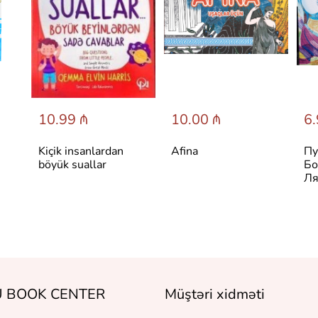
10.99 ₼
10.00 ₼
6.
Kiçik insanlardan
Afina
Пу
böyük suallar
Бо
Ля
 BOOK CENTER
Müştəri xidməti