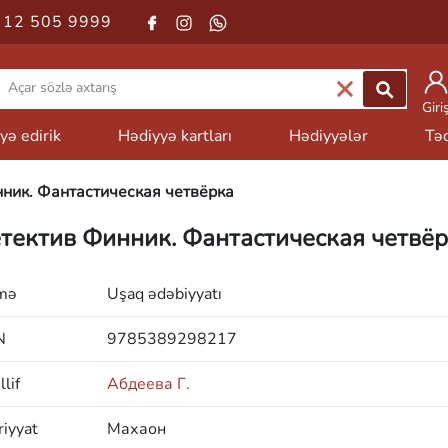
 12 505 9999
Giri
yə edirik
Hədiyyə kartları
Hədiyyələr
Təd
ник. Фантастическая четвёрка
тектив Финник. Фантастическая четвё
mə
Uşaq ədəbiyyatı
N
9785389298217
lif
Абдеева Г.
iyyat
Махаон