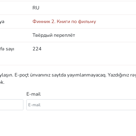
RU
ya
Финник 2. Книги по фильму
Твёрдый переплёт
fə sayı
224
aylaşın. E-poçt ünvanınız saytda yayımlanmayacaq. Yazdığınız rə
k.
E-mail