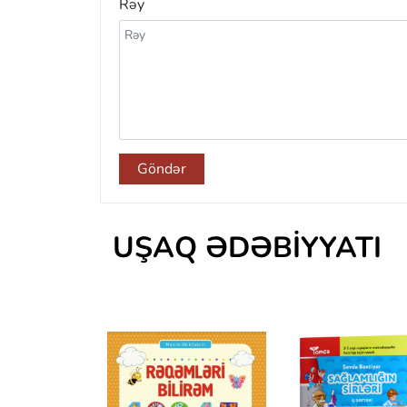
Rəy
Göndər
UŞAQ ƏDƏBIYYATI