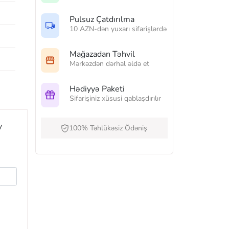
Pulsuz Çatdırılma
10 AZN-dən yuxarı sifarişlərdə
Mağazadan Təhvil
Mərkəzdən dərhal əldə et
Hədiyyə Paketi
Sifarişiniz xüsusi qablaşdırılır
y
100% Təhlükəsiz Ödəniş