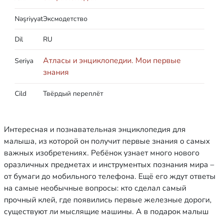
Nəşriyyat
Эксмодетство
Dil
RU
Атласы и энциклопедии. Мои первые
Seriya
знания
Cild
Твёрдый переплёт
Интересная и познавательная энциклопедия для
малыша, из которой он получит первые знания о самых
важных изобретениях. Ребёнок узнает много нового
оразличных предметах и инструментых познания мира –
от бумаги до мобильного телефона. Ещё его ждут ответы
на самые необычные вопросы: кто сделал самый
прочный клей, где появились первые железные дороги,
существуют ли мыслящие машины. А в подарок малыш