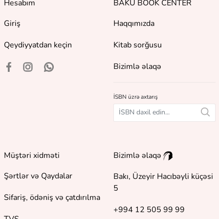
Hesabım
BAKU BOOK CENTER
Giriş
Haqqımızda
Qeydiyyatdan keçin
Kitab sorğusu
Bizimlə əlaqə
İSBN üzrə axtarış
Müştəri xidməti
Bizimlə əlaqə
Şərtlər və Qaydalar
Bakı, Üzeyir Hacıbəyli küçəsi
5
Sifariş, ödəniş və çatdırılma
+994 12 505 99 99