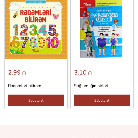
2.99 ₼
3.10 ₼
Rəqəmləri bilirəm
Sağlamlığın sirləri
Səbətə at
Səbətə at