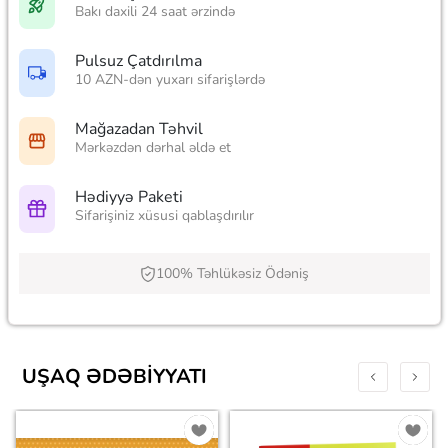
Bakı daxili 24 saat ərzində
Pulsuz Çatdırılma
10 AZN-dən yuxarı sifarişlərdə
Mağazadan Təhvil
Mərkəzdən dərhal əldə et
Hədiyyə Paketi
Sifarişiniz xüsusi qablaşdırılır
100% Təhlükəsiz Ödəniş
UŞAQ ƏDƏBIYYATI