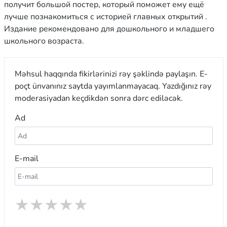
получит большой постер, который поможет ему ещё
лучше познакомиться с историей главных открытий .
Издание рекомендовано для дошкольного и младшего
школьного возраста.
Məhsul haqqında fikirlərinizi rəy şəklində paylaşın. E-
poçt ünvanınız saytda yayımlanmayacaq. Yazdığınız rəy
moderasiyadan keçdikdən sonra dərc ediləcək.
Ad
E-mail
★
★
★
★
★