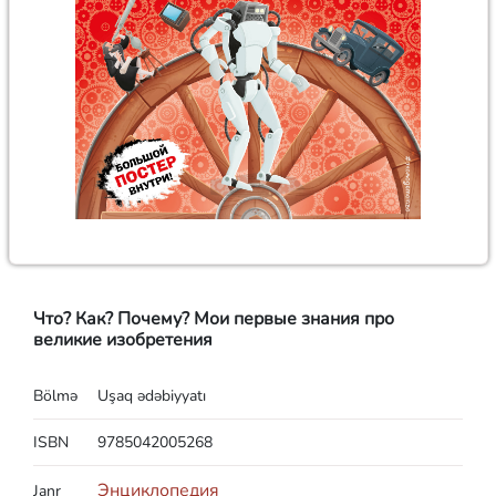
Что? Как? Почему? Мои первые знания про
великие изобретения
Bölmə
Uşaq ədəbiyyatı
ISBN
9785042005268
Энциклопедия
Janr