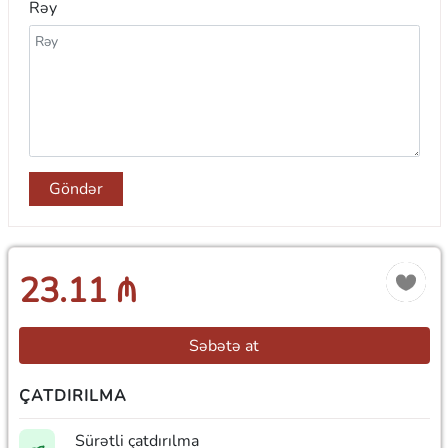
Rəy
Göndər
23.11 ₼
Səbətə at
ÇATDIRILMA
Sürətli çatdırılma