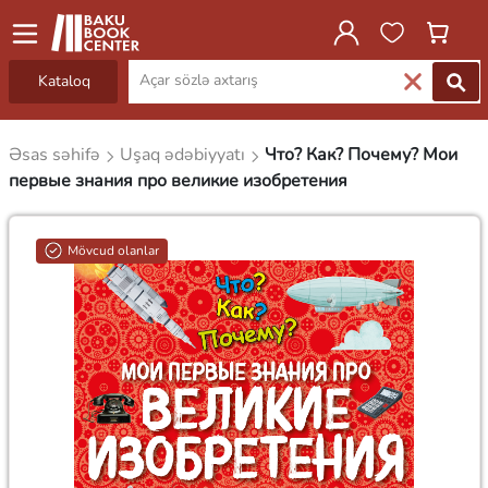
Kataloq
Əsas səhifə
Uşaq ədəbiyyatı
Что? Как? Почему? Мои
первые знания про великие изобретения
Mövcud olanlar