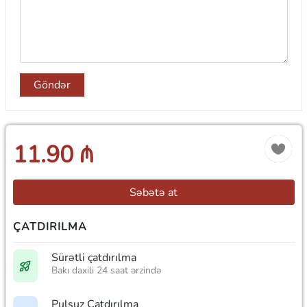
Göndər
11.90 ₼
Səbətə at
ÇATDIRILMA
Sürətli çatdırılma
Bakı daxili 24 saat ərzində
Pulsuz Çatdırılma