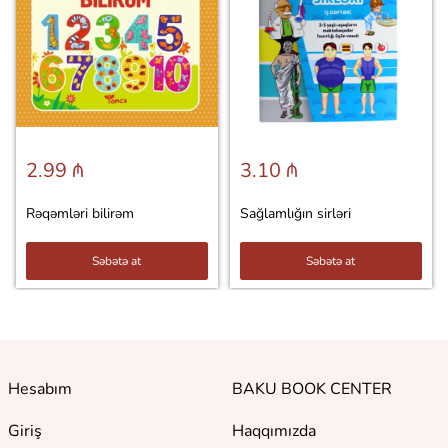
2.99 ₼
3.10 ₼
Rəqəmləri bilirəm
Sağlamlığın sirləri
Səbətə at
Səbətə at
Hesabım
BAKU BOOK CENTER
Giriş
Haqqımızda