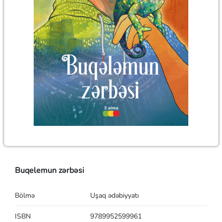
Buqelemun zərbəsi
Bölmə
Uşaq ədəbiyyatı
ISBN
9789952599961