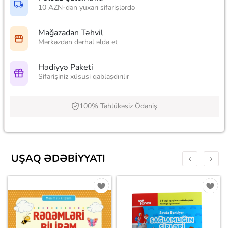
10 AZN-dən yuxarı sifarişlərdə
Mağazadan Təhvil
Mərkəzdən dərhal əldə et
Hədiyyə Paketi
Sifarişiniz xüsusi qablaşdırılır
100% Təhlükəsiz Ödəniş
UŞAQ ƏDƏBIYYATI