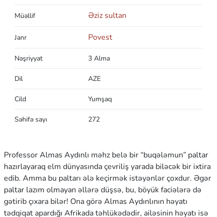
Əziz sultan
Müəllif
Povest
Janr
Nəşriyyat
3 Alma
Dil
AZE
Cild
Yumşaq
Səhifə sayı
272
Professor Almas Aydınlı məhz belə bir “buqələmun” paltar
hazırlayaraq elm dünyasında çevriliş yarada biləcək bir ixtira
edib. Amma bu paltarı ələ keçirmək istəyənlər çoxdur. Əgər
paltar lazım olmayan əllərə düşsə, bu, böyük faciələrə də
gətirib çıxara bilər! Ona görə Almas Aydınlının həyatı
tədqiqat apardığı Afrikada təhlükədədir, ailəsinin həyatı isə