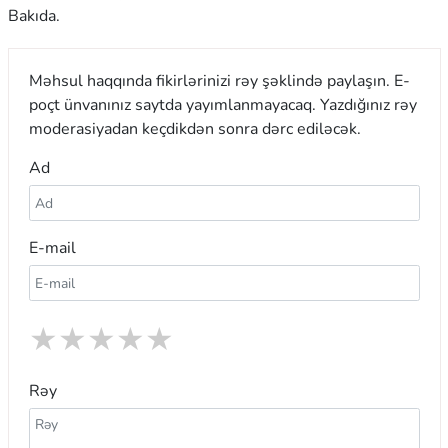
Bakıda.
Məhsul haqqında fikirlərinizi rəy şəklində paylaşın. E-
poçt ünvanınız saytda yayımlanmayacaq. Yazdığınız rəy
moderasiyadan keçdikdən sonra dərc ediləcək.
Ad
E-mail
★
★
★
★
★
Rəy