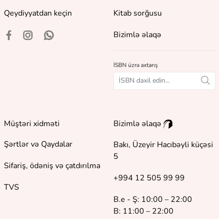
Qeydiyyatdan keçin
Kitab sorğusu
Bizimlə əlaqə
İSBN üzrə axtarış
Müştəri xidməti
Bizimlə əlaqə
Şərtlər və Qaydalar
Bakı, Üzeyir Hacıbəyli küçəsi
5
Sifariş, ödəniş və çatdırılma
+994 12 505 99 99
TVS
B.e - Ş: 10:00 – 22:00
B: 11:00 – 22:00