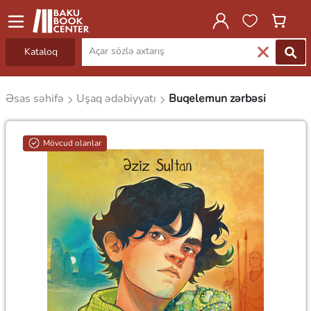
Kataloq
Əsas səhifə
Uşaq ədəbiyyatı
Buqelemun zərbəsi
Mövcud olanlar