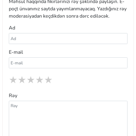
Məhsul haqqında fikirlərinizi rəy şəklində paylaşın. E-
poçt ünvanınız saytda yayımlanmayacaq. Yazdığınız rəy
moderasiyadan keçdikdən sonra dərc ediləcək.
Ad
E-mail
★
★
★
★
★
Rəy