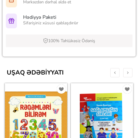
Mərkəzdən dərhal əldə et
Hədiyyə Paketi
Sifarişiniz xüsusi qablaşdırılır
100% Təhlükəsiz Ödəniş
UŞAQ ƏDƏBIYYATI