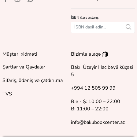
İSBN üzrə axtarış
Müştəri xidməti
Bizimlə əlaqə
Şərtlər və Qaydalar
Bakı, Üzeyir Hacıbəyli küçəsi
5
Sifariş, ödəniş və çatdırılma
+994 12 505 99 99
TVS
B.e - Ş: 10:00 – 22:00
B: 11:00 – 22:00
info@bakubookcenter.az