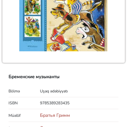
Бременские музыканты
Bölmə
Uşaq ədəbiyyatı
ISBN
9785389283435
Братья Гримм
Müəllif