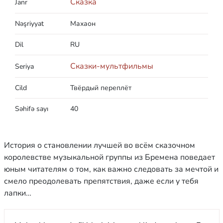
Сказка
Janr
Nəşriyyat
Махаон
Dil
RU
Сказки-мультфильмы
Seriya
Cild
Твёрдый переплёт
Səhifə sayı
40
История о становлении лучшей во всём сказочном
королевстве музыкальной группы из Бремена поведает
юным читателям о том, как важно следовать за мечтой и
смело преодолевать препятствия, даже если у тебя
лапки…