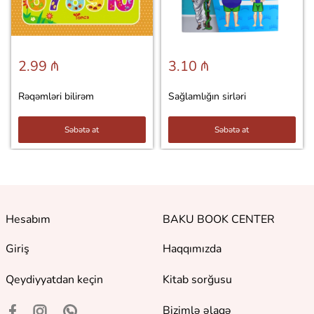
2.99 ₼
3.10 ₼
Rəqəmləri bilirəm
Sağlamlığın sirləri
Səbətə at
Səbətə at
Hesabım
BAKU BOOK CENTER
Giriş
Haqqımızda
Qeydiyyatdan keçin
Kitab sorğusu
Bizimlə əlaqə