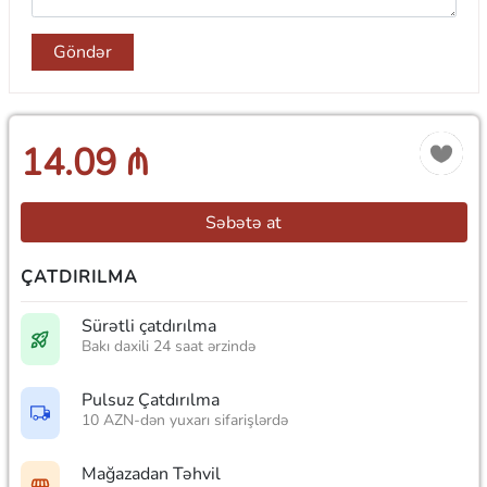
Göndər
14.09 ₼
Səbətə at
ÇATDIRILMA
Sürətli çatdırılma
Bakı daxili 24 saat ərzində
Pulsuz Çatdırılma
10 AZN-dən yuxarı sifarişlərdə
Mağazadan Təhvil