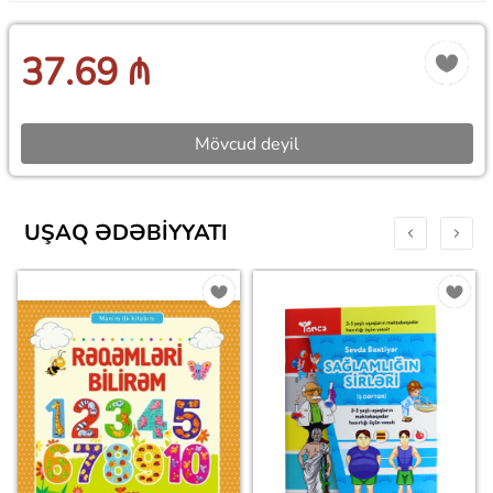
37.69 ₼
Mövcud deyil
UŞAQ ƏDƏBIYYATI