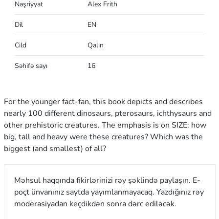
Nəşriyyat
Alex Frith
Dil
EN
Cild
Qalın
Səhifə sayı
16
For the younger fact-fan, this book depicts and describes
nearly 100 different dinosaurs, pterosaurs, ichthysaurs and
other prehistoric creatures. The emphasis is on SIZE: how
big, tall and heavy were these creatures? Which was the
biggest (and smallest) of all?
Məhsul haqqında fikirlərinizi rəy şəklində paylaşın. E-
poçt ünvanınız saytda yayımlanmayacaq. Yazdığınız rəy
moderasiyadan keçdikdən sonra dərc ediləcək.