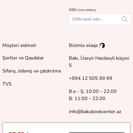
İSBN üzrə axtarış
Müştəri xidməti
Bizimlə əlaqə
Şərtlər və Qaydalar
Bakı, Üzeyir Hacıbəyli küçəsi
5
Sifariş, ödəniş və çatdırılma
+994 12 505 99 99
TVS
B.e - Ş: 10:00 – 22:00
B: 11:00 – 22:00
info@bakubookcenter.az