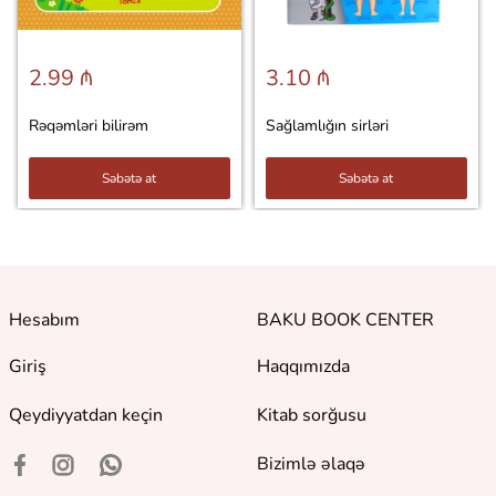
2.99 ₼
3.10 ₼
Rəqəmləri bilirəm
Sağlamlığın sirləri
Səbətə at
Səbətə at
Hesabım
BAKU BOOK CENTER
Giriş
Haqqımızda
Qeydiyyatdan keçin
Kitab sorğusu
Bizimlə əlaqə