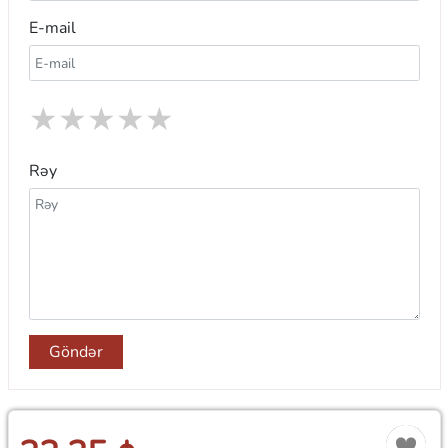
E-mail
★
★
★
★
★
Rəy
Göndər