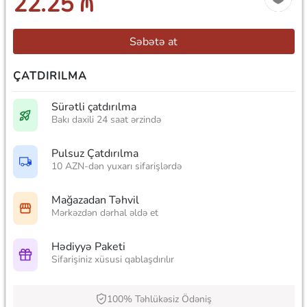
22.25 ₼
Səbətə at
ÇATDIRILMA
Sürətli çatdırılma
Bakı daxili 24 saat ərzində
Pulsuz Çatdırılma
10 AZN-dən yuxarı sifarişlərdə
Mağazadan Təhvil
Mərkəzdən dərhal əldə et
Hədiyyə Paketi
Sifarişiniz xüsusi qablaşdırılır
100% Təhlükəsiz Ödəniş