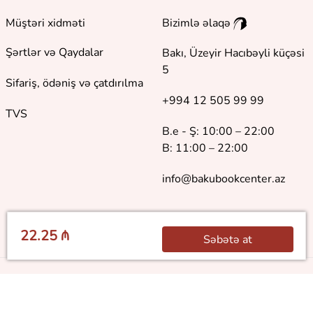
Müştəri xidməti
Bizimlə əlaqə
Şərtlər və Qaydalar
Bakı, Üzeyir Hacıbəyli küçəsi
5
Sifariş, ödəniş və çatdırılma
+994 12 505 99 99
TVS
B.e - Ş: 10:00 – 22:00
B: 11:00 – 22:00
info@bakubookcenter.az
22.25 ₼
Səbətə at
©
2018 - 2026 Baku Book Center. Bütün hüquqlar qorunur