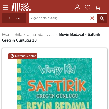
Kataloq
Əsas səhifə
Uşaq ədəbiyyatı
Beyin Bedava! - Saftirik
Greg’in Günlüğü 18
Mövcud olanlar