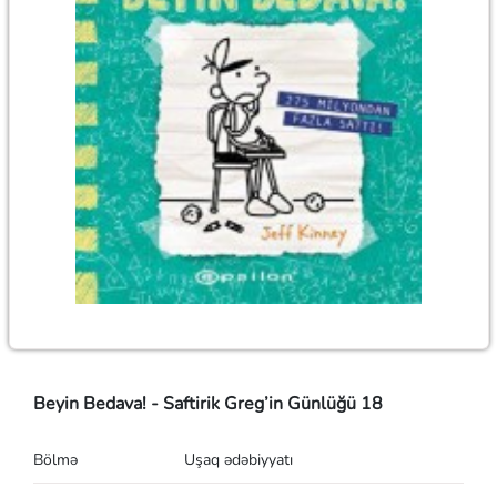
Beyin Bedava! - Saftirik Greg’in Günlüğü 18
Bölmə
Uşaq ədəbiyyatı