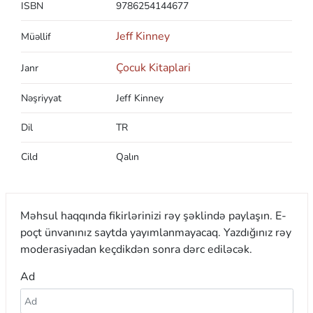
ISBN
9786254144677
Jeff Kinney
Müəllif
Çocuk Kitaplari
Janr
Nəşriyyat
Jeff Kinney
Dil
TR
Cild
Qalın
Məhsul haqqında fikirlərinizi rəy şəklində paylaşın. E-
poçt ünvanınız saytda yayımlanmayacaq. Yazdığınız rəy
moderasiyadan keçdikdən sonra dərc ediləcək.
Ad