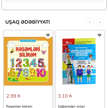
UŞAQ ƏDƏBIYYATI
2.99 ₼
3.10 ₼
Rəqəmləri bilirəm
Sağlamlığın sirləri