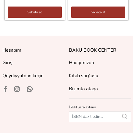
Səbətə at
Səbətə at
Hesabım
BAKU BOOK CENTER
Giriş
Haqqımızda
Qeydiyyatdan keçin
Kitab sorğusu
Bizimlə əlaqə
İSBN üzrə axtarış