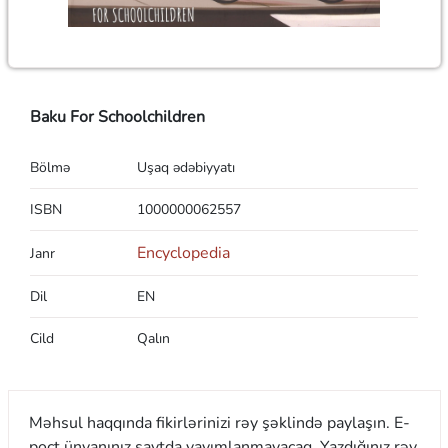
Baku For Schoolchildren
Bölmə
Uşaq ədəbiyyatı
ISBN
1000000062557
Encyclopedia
Janr
Dil
EN
Cild
Qalın
Məhsul haqqında fikirlərinizi rəy şəklində paylaşın. E-
poçt ünvanınız saytda yayımlanmayacaq. Yazdığınız rəy