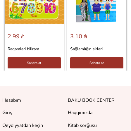
2.99 ₼
3.10 ₼
Rəqəmləri bilirəm
Sağlamlığın sirləri
Səbətə at
Səbətə at
Hesabım
BAKU BOOK CENTER
Giriş
Haqqımızda
Qeydiyyatdan keçin
Kitab sorğusu