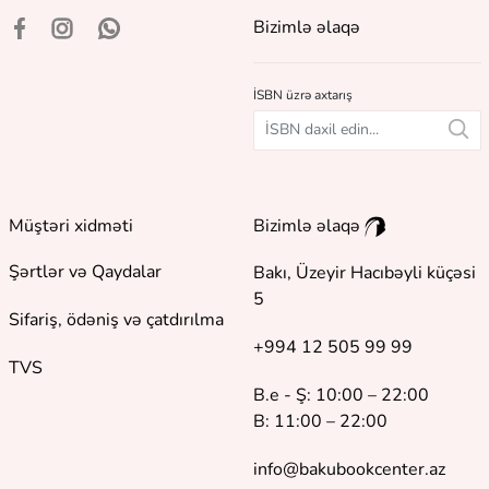
Bizimlə əlaqə
İSBN üzrə axtarış
Müştəri xidməti
Bizimlə əlaqə
Şərtlər və Qaydalar
Bakı, Üzeyir Hacıbəyli küçəsi
5
Sifariş, ödəniş və çatdırılma
+994 12 505 99 99
TVS
B.e - Ş: 10:00 – 22:00
B: 11:00 – 22:00
info@bakubookcenter.az