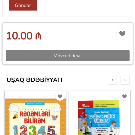
Göndər
10.00 ₼
Mövcud deyil
UŞAQ ƏDƏBIYYATI