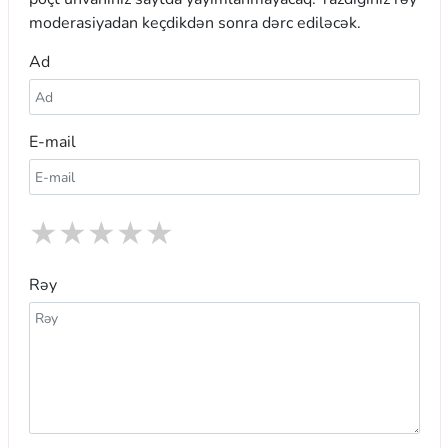
moderasiyadan keçdikdən sonra dərc ediləcək.
Ad
E-mail
★
★
★
★
★
Rəy