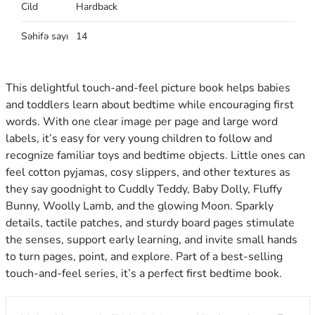
Cild
Hardback
Səhifə sayı
14
This delightful touch-and-feel picture book helps babies
and toddlers learn about bedtime while encouraging first
words. With one clear image per page and large word
labels, it’s easy for very young children to follow and
recognize familiar toys and bedtime objects. Little ones can
feel cotton pyjamas, cosy slippers, and other textures as
they say goodnight to Cuddly Teddy, Baby Dolly, Fluffy
Bunny, Woolly Lamb, and the glowing Moon. Sparkly
details, tactile patches, and sturdy board pages stimulate
the senses, support early learning, and invite small hands
to turn pages, point, and explore. Part of a best-selling
touch-and-feel series, it’s a perfect first bedtime book.