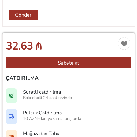
Göndər
32.63 ₼
Səbətə at
ÇATDIRILMA
Sürətli çatdırılma
Bakı daxili 24 saat ərzində
Pulsuz Çatdırılma
10 AZN-dən yuxarı sifarişlərdə
Mağazadan Təhvil