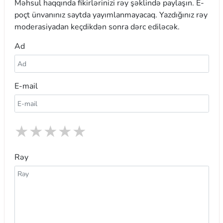
Məhsul haqqında fikirlərinizi rəy şəklində paylaşın. E-
poçt ünvanınız saytda yayımlanmayacaq. Yazdığınız rəy
moderasiyadan keçdikdən sonra dərc ediləcək.
Ad
E-mail
★
★
★
★
★
Rəy