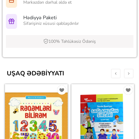
Mərkəzdən dərhal əldə et
Hədiyyə Paketi
Sifarişiniz xüsusi qablaşdırılır
100% Təhlükəsiz Ödəniş
UŞAQ ƏDƏBIYYATI