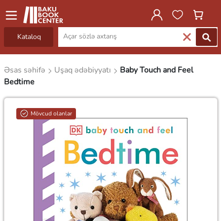
Kataloq
Əsas səhifə
Uşaq ədəbiyyatı
Baby Touch and Feel
Bedtime
Mövcud olanlar