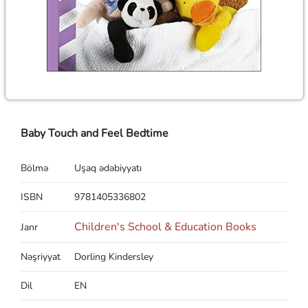
Baby Touch and Feel Bedtime
Bölmə
Uşaq ədəbiyyatı
ISBN
9781405336802
Children's School & Education Books
Janr
Nəşriyyat
Dorling Kindersley
Dil
EN