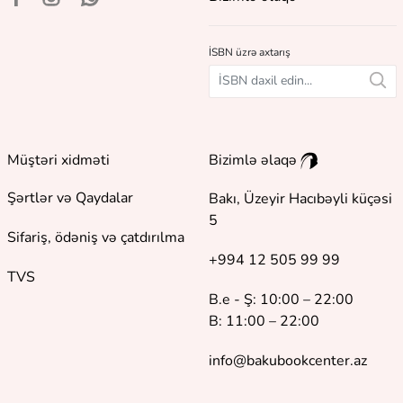
İSBN üzrə axtarış
Müştəri xidməti
Bizimlə əlaqə
Şərtlər və Qaydalar
Bakı, Üzeyir Hacıbəyli küçəsi
5
Sifariş, ödəniş və çatdırılma
+994 12 505 99 99
TVS
B.e - Ş: 10:00 – 22:00
B: 11:00 – 22:00
info@bakubookcenter.az