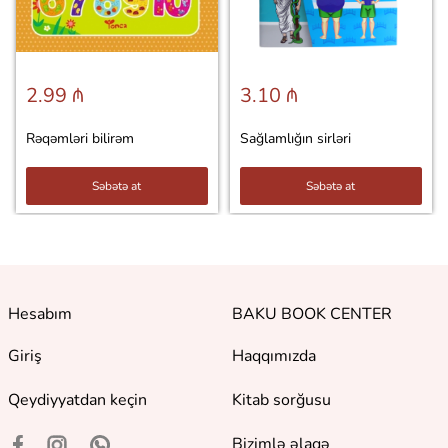
2.99 ₼
3.10 ₼
Rəqəmləri bilirəm
Sağlamlığın sirləri
Səbətə at
Səbətə at
Hesabım
BAKU BOOK CENTER
Giriş
Haqqımızda
Qeydiyyatdan keçin
Kitab sorğusu
Bizimlə əlaqə