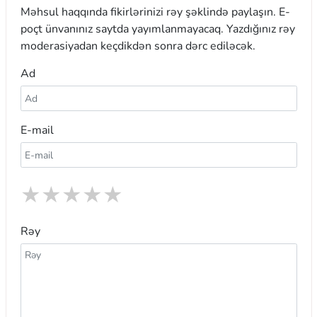
Məhsul haqqında fikirlərinizi rəy şəklində paylaşın. E-
poçt ünvanınız saytda yayımlanmayacaq. Yazdığınız rəy
moderasiyadan keçdikdən sonra dərc ediləcək.
Ad
E-mail
★
★
★
★
★
Rəy