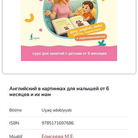
Английский в картинках для малышей от 6
месяцев и их мам
Bölmə
Uşaq ədəbiyyatı
ISBN
9785171697686
Елисеева М.Е.
Müəllif