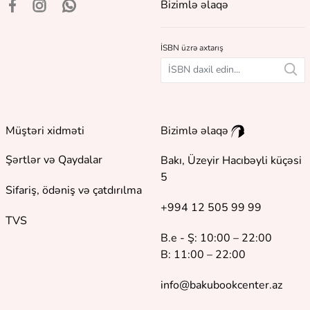
Bizimlə əlaqə
İSBN üzrə axtarış
Müştəri xidməti
Bizimlə əlaqə
Şərtlər və Qaydalar
Bakı, Üzeyir Hacıbəyli küçəsi
5
Sifariş, ödəniş və çatdırılma
+994 12 505 99 99
TVS
B.e - Ş: 10:00 – 22:00
B: 11:00 – 22:00
info@bakubookcenter.az