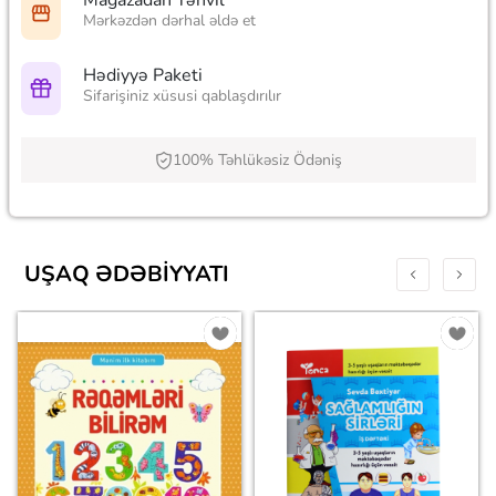
Mağazadan Təhvil
Mərkəzdən dərhal əldə et
Hədiyyə Paketi
Sifarişiniz xüsusi qablaşdırılır
100% Təhlükəsiz Ödəniş
UŞAQ ƏDƏBIYYATI