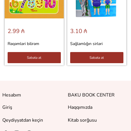
2.99 ₼
3.10 ₼
Rəqəmləri bilirəm
Sağlamlığın sirləri
Səbətə at
Səbətə at
Hesabım
BAKU BOOK CENTER
Giriş
Haqqımızda
Qeydiyyatdan keçin
Kitab sorğusu