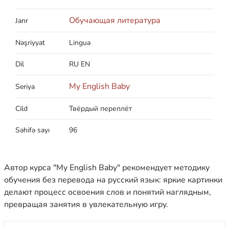
Обучающая литература
Janr
Nəşriyyat
Lingua
Dil
RU EN
My English Baby
Seriya
Cild
Твёрдый переплёт
Səhifə sayı
96
Автор курса "My English Baby" рекомендует методику
обучения без перевода на русский язык: яркие картинки
делают процесс освоения слов и понятий наглядным,
превращая занятия в увлекательную игру.