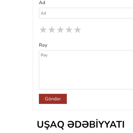
Ad
★
★
★
★
★
Rəy
Göndər
UŞAQ ƏDƏBIYYATI