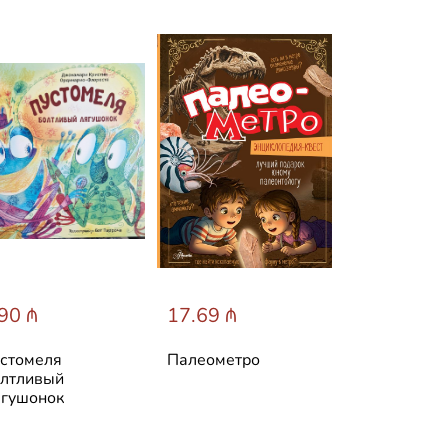
90 ₼
17.69 ₼
31.60 ₼
стомеля
Палеометро
Лучшие ска
лтливый
мира
гушонок