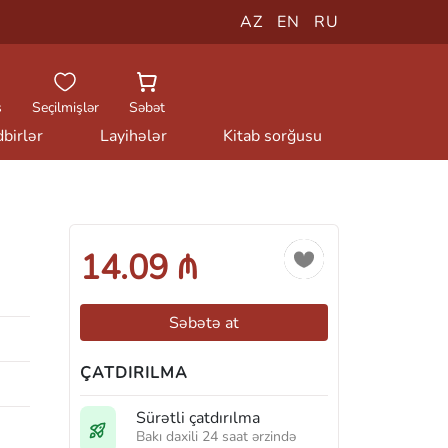
AZ
EN
RU
ş
Seçilmişlər
Səbət
birlər
Layihələr
Kitab sorğusu
14.09 ₼
Səbətə at
ÇATDIRILMA
Sürətli çatdırılma
Bakı daxili 24 saat ərzində