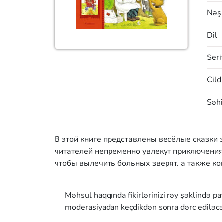
Nəşr
Dil
Seri
Cild
Səhi
В этой книге представлены весёлые сказки 
читателей непременно увлекут приключения
чтобы вылечить больных зверят, а также к
Məhsul haqqında fikirlərinizi rəy şəklində p
moderasiyadan keçdikdən sonra dərc ediləcə