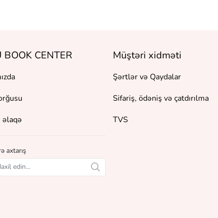
 BOOK CENTER
Müştəri xidməti
ızda
Şərtlər və Qaydalar
orğusu
Sifariş, ödəniş və çatdırılma
 əlaqə
TVS
ə axtarış