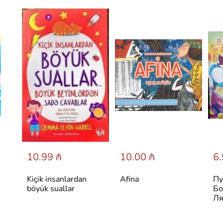
10.99 ₼
10.00 ₼
6.
Kiçik insanlardan
Afina
Пу
böyük suallar
Бо
Ля