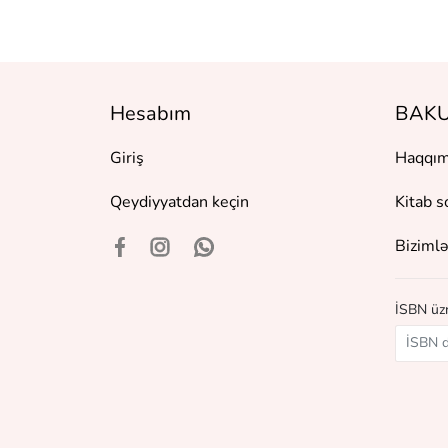
Hesabım
BAKU
Giriş
Haqqım
Qeydiyyatdan keçin
Kitab s
Bizimlə
İSBN üzr