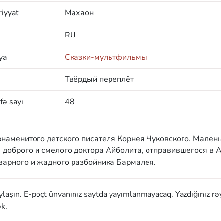
iyyat
Махаон
RU
ya
Сказки-мультфильмы
Твёрдый переплёт
fə sayı
48
знаменитого детского писателя Корнея Чуковского. Мален
 доброго и смелого доктора Айболита, отправившегося в 
оварного и жадного разбойника Бармалея.
aylaşın. E-poçt ünvanınız saytda yayımlanmayacaq. Yazdığınız rə
k.