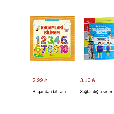
 ₼
2.99 ₼
3.10 ₼
 сказки со
Rəqəmləri bilirəm
Sağlamlığın sirləri
вета.
 Т. Вульфа