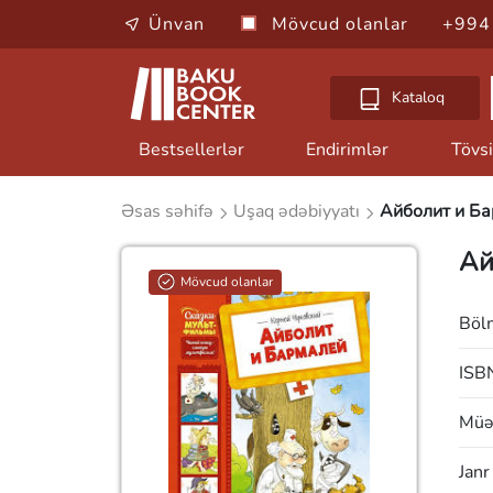
Ünvan
Mövcud olanlar
+994
Kataloq
Bestsellerlər
Endirimlər
Tövsi
Əsas səhifə
Uşaq ədəbiyyatı
Айболит и Б
Ай
Mövcud olanlar
Böl
ISB
Müəl
Janr