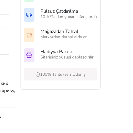
Pulsuz Çatdırılma
10 AZN-dən yuxarı sifarişlərdə
Mağazadan Təhvil
Mərkəzdən dərhal əldə et
Hədiyyə Paketi
Sifarişiniz xüsusi qablaşdırılır
100% Təhlükəsiz Ödəniş
ьких
Африку,
y