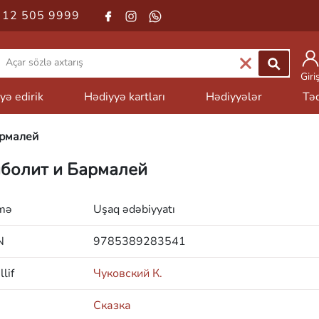
 12 505 9999
Giri
yə edirik
Hədiyyə kartları
Hədiyyələr
Təd
армалей
болит и Бармалей
mə
Uşaq ədəbiyyatı
N
9785389283541
lif
Чуковский К.
Сказка