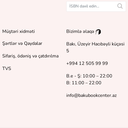
Müştəri xidməti
Bizimlə əlaqə
Şərtlər və Qaydalar
Bakı, Üzeyir Hacıbəyli küçəsi
5
Sifariş, ödəniş və çatdırılma
+994 12 505 99 99
TVS
B.e - Ş: 10:00 – 22:00
B: 11:00 – 22:00
info@bakubookcenter.az