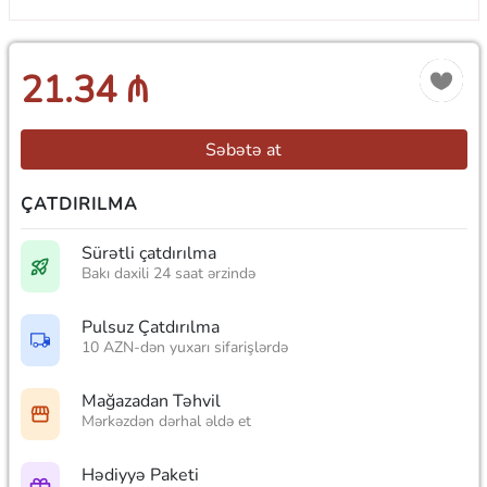
21.34 ₼
Səbətə at
ÇATDIRILMA
Sürətli çatdırılma
Bakı daxili 24 saat ərzində
Pulsuz Çatdırılma
10 AZN-dən yuxarı sifarişlərdə
Mağazadan Təhvil
Mərkəzdən dərhal əldə et
Hədiyyə Paketi