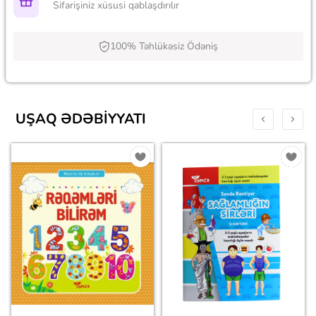
Sifarişiniz xüsusi qablaşdırılır
100% Təhlükəsiz Ödəniş
UŞAQ ƏDƏBIYYATI