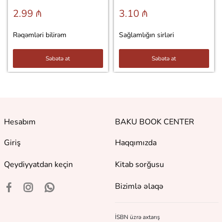
2.99 ₼
3.10 ₼
Rəqəmləri bilirəm
Sağlamlığın sirləri
Səbətə at
Səbətə at
Hesabım
BAKU BOOK CENTER
Giriş
Haqqımızda
Qeydiyyatdan keçin
Kitab sorğusu
Bizimlə əlaqə
İSBN üzrə axtarış