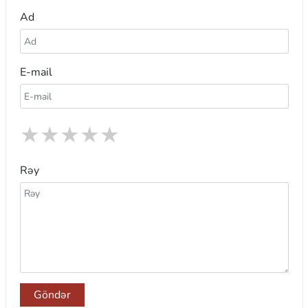
Ad
E-mail
★
★
★
★
★
Rəy
Göndər