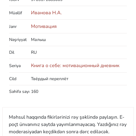
Иванова Н.А.
Müəllif
Мотивация
Janr
Nəşriyyat
Малыш
Dil
RU
Книга о себе: мотивационный дневник
Seriya
Cild
Твёрдый переплёт
Səhifə sayı
160
Məhsul haqqında fikirlərinizi rəy şəklində paylaşın. E-
poçt ünvanınız saytda yayımlanmayacaq. Yazdığınız rəy
moderasiyadan keçdikdən sonra dərc ediləcək.