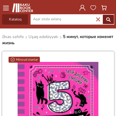
Kataloq
Əsas səhifə
Uşaq ədəbiyyatı
5 минут, которые изменят
жизнь
Mövcud olanlar