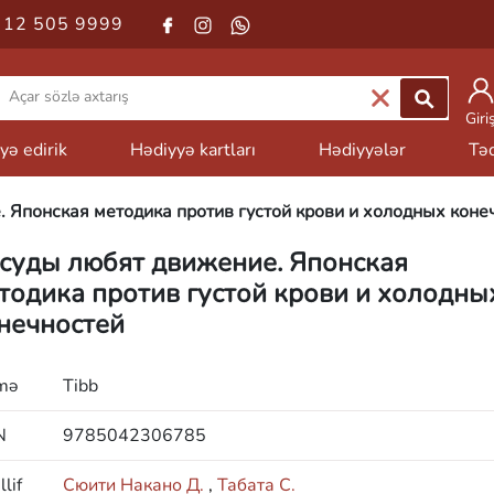
 12 505 9999
Giri
yə edirik
Hədiyyə kartları
Hədiyyələr
Təd
 Японская методика против густой крови и холодных коне
суды любят движение. Японская
тодика против густой крови и холодны
нечностей
mə
Tibb
N
9785042306785
lif
Сюити Накано Д.
,
Табата С.