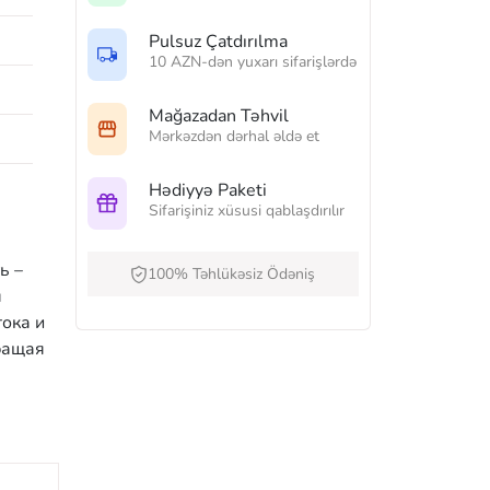
Pulsuz Çatdırılma
10 AZN-dən yuxarı sifarişlərdə
Mağazadan Təhvil
Mərkəzdən dərhal əldə et
Hədiyyə Paketi
Sifarişiniz xüsusi qablaşdırılır
ь –
100% Təhlükəsiz Ödəniş
я
ока и
ращая