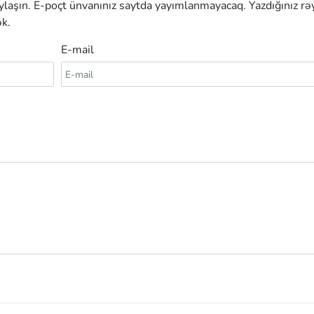
aylaşın. E-poçt ünvanınız saytda yayımlanmayacaq. Yazdığınız rə
k.
E-mail