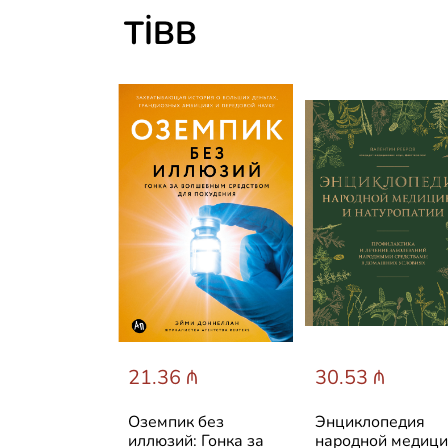
TIBB
 ₼
21.36 ₼
30.53 ₼
 кожей по
Оземпик без
Энциклопедия
 Разумный
иллюзий: Гонка за
народной медиц