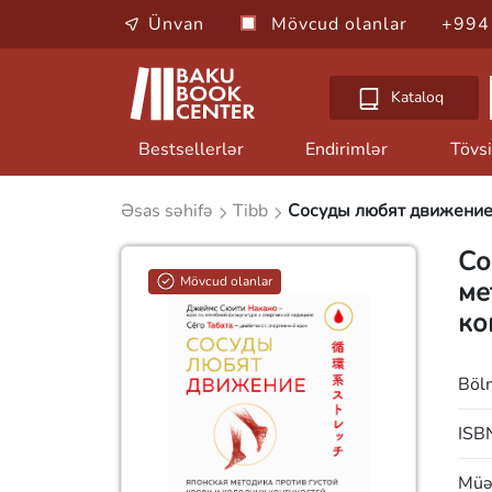
Ünvan
Mövcud olanlar
+994
Kataloq
Bestsellerlər
Endirimlər
Tövsi
Əsas səhifə
Tibb
Сосуды любят движение.
Со
Mövcud olanlar
ме
ко
Böl
ISB
Müəl