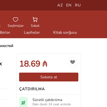
AZ
EN
RU
ş
Seçilmişlər
Səbət
birlər
Layihələr
Kitab sorğusu
чностей
18.69 ₼
х
Səbətə at
ÇATDIRILMA
Sürətli çatdırılma
Bakı daxili 24 saat ərzində