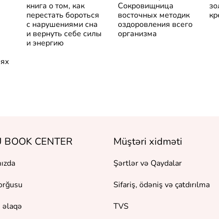
книга о том, как
Сокровищница
зо
перестать бороться
восточных методик
кр
с нарушениями сна
оздоровления всего
и вернуть себе силы
организма
и энергию
иях
 BOOK CENTER
Müştəri xidməti
ızda
Şərtlər və Qaydalar
orğusu
Sifariş, ödəniş və çatdırılma
 əlaqə
TVS