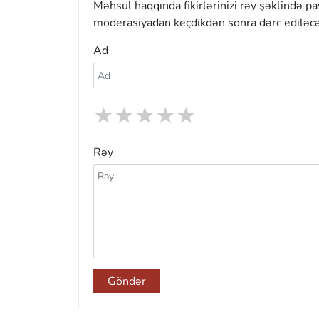
Məhsul haqqında fikirlərinizi rəy şəklində p
moderasiyadan keçdikdən sonra dərc ediləcə
Ad
★
★
★
★
★
Rəy
Göndər