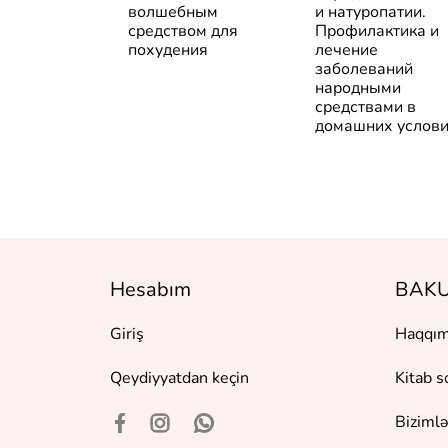
к бьюти-
волшебным
и натуропатии.
 добавкам и
средством для
Профилактика и
ическим
похудения
лечение
урам для
заболеваний
рочного
народными
ата
средствами в
домашних услов
Hesabım
BAKU
Giriş
Haqqım
Qeydiyyatdan keçin
Kitab s
Bizimlə