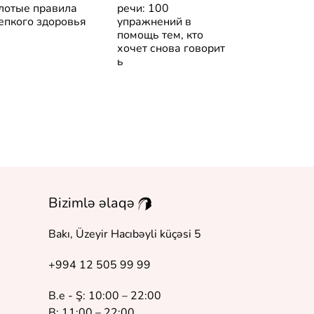
лотые правила
речи: 100
врач на гра
епкого здоровья
упражнений в
закона и со
помощь тем, кто
хочет снова говорит
ь
Bizimlə əlaqə
Bakı, Üzeyir Hacıbəyli küçəsi 5
+994 12 505 99 99
B.e - Ş: 10:00 – 22:00
B: 11:00 – 22:00