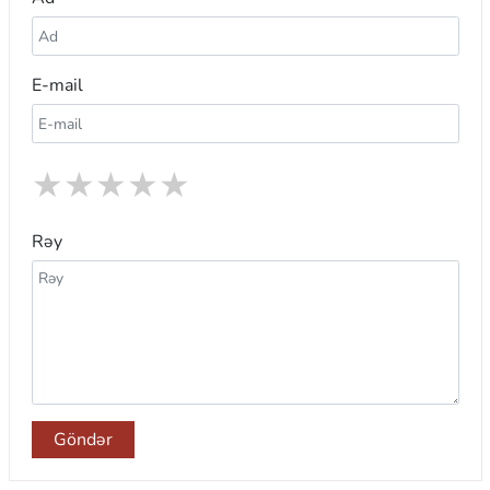
E-mail
★
★
★
★
★
Rəy
Göndər