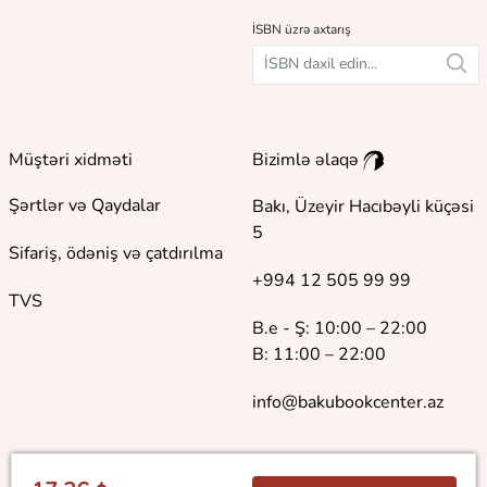
İSBN üzrə axtarış
Müştəri xidməti
Bizimlə əlaqə
Şərtlər və Qaydalar
Bakı, Üzeyir Hacıbəyli küçəsi
5
Sifariş, ödəniş və çatdırılma
+994 12 505 99 99
TVS
B.e - Ş: 10:00 – 22:00
B: 11:00 – 22:00
info@bakubookcenter.az