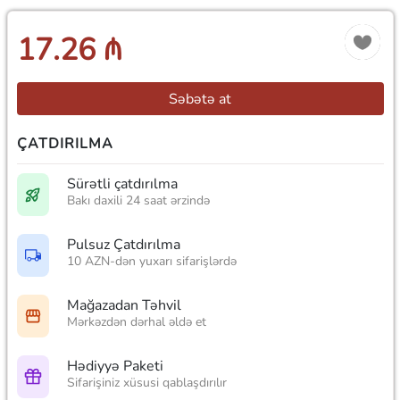
17.26 ₼
Səbətə at
ÇATDIRILMA
Sürətli çatdırılma
Bakı daxili 24 saat ərzində
Pulsuz Çatdırılma
10 AZN-dən yuxarı sifarişlərdə
Mağazadan Təhvil
Mərkəzdən dərhal əldə et
Hədiyyə Paketi
Sifarişiniz xüsusi qablaşdırılır