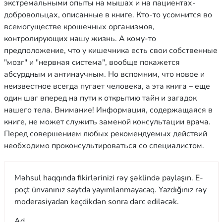
экстремальными опыты на мышах и на пациентах-
добровольцах, описанные в книге. Кто-то усомнится во
всемогуществе крошечных организмов,
контролирующих нашу жизнь. А кому-то
предположение, что у кишечника есть свои собственные
"мозг" и "нервная система", вообще покажется
абсурдным и антинаучным. Но вспомним, что новое и
неизвестное всегда пугает человека, а эта книга – еще
один шаг вперед на пути к открытию тайн и загадок
нашего тела. Внимание! Информация, содержащаяся в
книге, не может служить заменой консультации врача.
Перед совершением любых рекомендуемых действий
необходимо проконсультироваться со специалистом.
Məhsul haqqında fikirlərinizi rəy şəklində paylaşın. E-
poçt ünvanınız saytda yayımlanmayacaq. Yazdığınız rəy
moderasiyadan keçdikdən sonra dərc ediləcək.
Ad