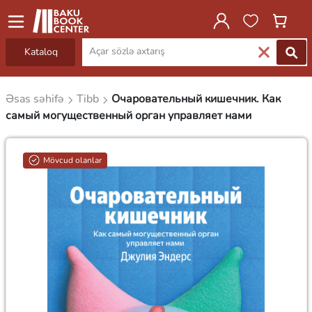
Kataloq
Əsas səhifə
Tibb
Очаровательный кишечник. Как
самый могущественный орган управляет нами
Mövcud olanlar