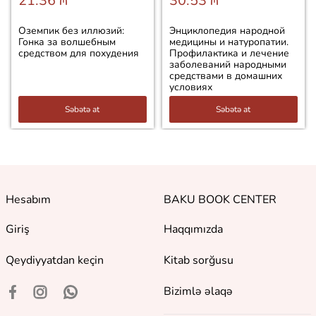
21.36 ₼
30.53 ₼
Оземпик без иллюзий:
Энциклопедия народной
Гонка за волшебным
медицины и натуропатии.
средством для похудения
Профилактика и лечение
заболеваний народными
средствами в домашних
условиях
Səbətə at
Səbətə at
Hesabım
BAKU BOOK CENTER
Giriş
Haqqımızda
Qeydiyyatdan keçin
Kitab sorğusu
Bizimlə əlaqə