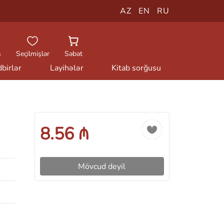
AZ
EN
RU
ş
Seçilmişlər
Səbət
birlər
Layihələr
Kitab sorğusu
8.56 ₼
Mövcud deyil