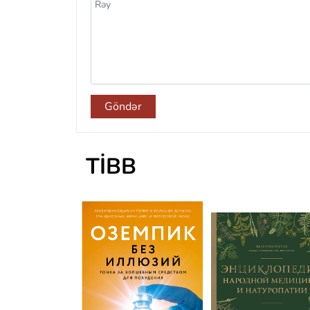
Göndər
TIBB