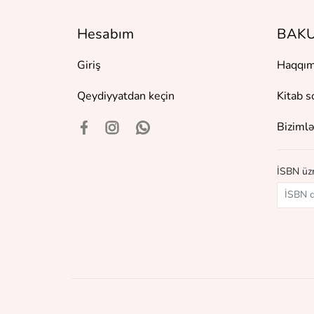
Hesabım
BAKU
Giriş
Haqqım
Qeydiyyatdan keçin
Kitab s
Bizimlə
İSBN üzr