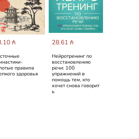
.10 ₼
28.61 ₼
38.19 ₼
сточные
Нейротренинг по
Борьба за 
мнастики-
восстановлению
тело: Женщ
лотые правила
речи: 100
врач на гра
епкого здоровья
упражнений в
закона и со
помощь тем, кто
хочет снова говорит
ь