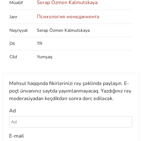
Serap Özmen Kalmutskaya
Müəllif
Психология менеджмента
Janr
Nəşriyyat
Serap Özmen Kalmutskaya
Dil
TR
Cild
Yumşaq
Məhsul haqqında fikirlərinizi rəy şəklində paylaşın. E-
poçt ünvanınız saytda yayımlanmayacaq. Yazdığınız rəy
moderasiyadan keçdikdən sonra dərc ediləcək.
Ad
E-mail