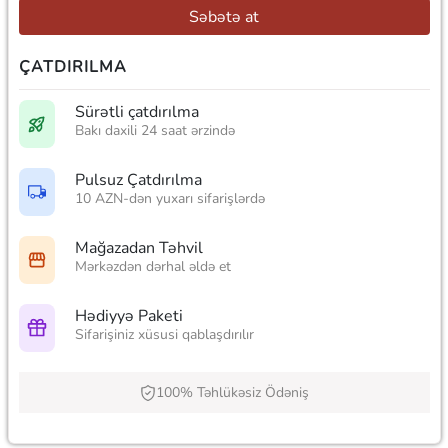
Səbətə at
ÇATDIRILMA
Sürətli çatdırılma
Bakı daxili 24 saat ərzində
Pulsuz Çatdırılma
10 AZN-dən yuxarı sifarişlərdə
Mağazadan Təhvil
Mərkəzdən dərhal əldə et
Hədiyyə Paketi
Sifarişiniz xüsusi qablaşdırılır
100% Təhlükəsiz Ödəniş