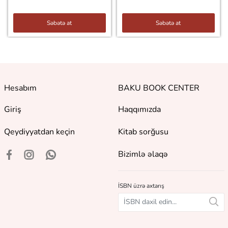
Səbətə at
Səbətə at
Hesabım
BAKU BOOK CENTER
Giriş
Haqqımızda
Qeydiyyatdan keçin
Kitab sorğusu
Bizimlə əlaqə
İSBN üzrə axtarış