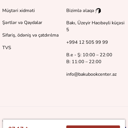
Müştəri xidməti
Bizimlə əlaqə
Şərtlər və Qaydalar
Bakı, Üzeyir Hacıbəyli küçəsi
5
Sifariş, ödəniş və çatdırılma
+994 12 505 99 99
TVS
B.e - Ş: 10:00 – 22:00
B: 11:00 – 22:00
info@bakubookcenter.az
©
2018 - 2026 Baku Book Center. Bütün hüquqlar qorunur