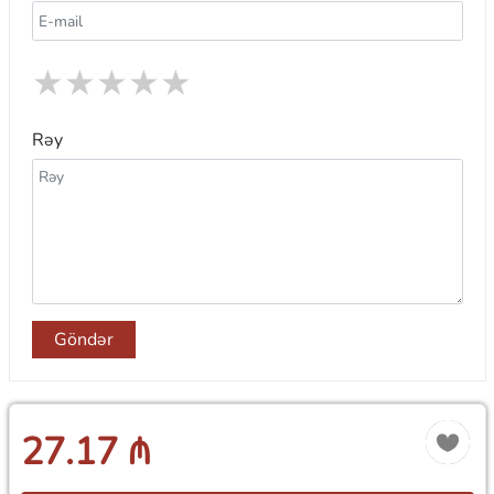
★
★
★
★
★
Rəy
Göndər
27.17 ₼