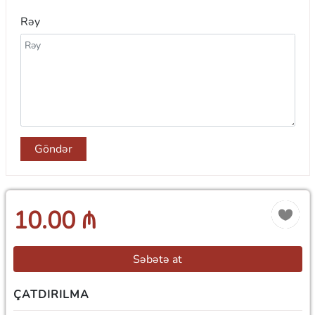
Rəy
Göndər
10.00 ₼
Səbətə at
ÇATDIRILMA