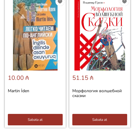
10.00 ₼
51.15 ₼
Martin İden
Морфология волшебной
сказки
Səbətə at
Səbətə at