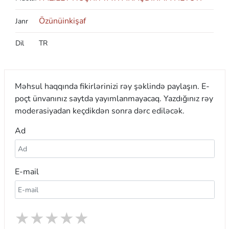
Özünüinkişaf
Janr
Dil
TR
Məhsul haqqında fikirlərinizi rəy şəklində paylaşın. E-
poçt ünvanınız saytda yayımlanmayacaq. Yazdığınız rəy
moderasiyadan keçdikdən sonra dərc ediləcək.
Ad
E-mail
★
★
★
★
★