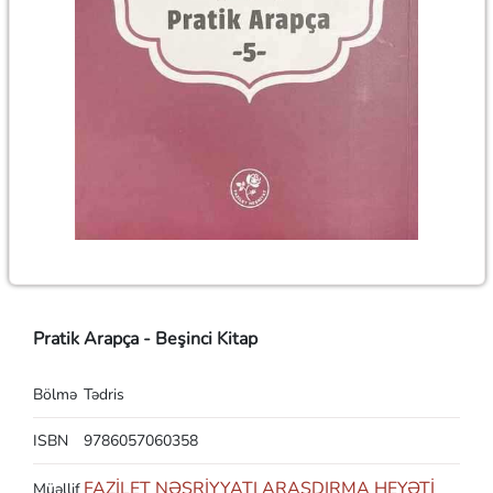
Pratik Arapça - Beşinci Kitap
Bölmə
Tədris
ISBN
9786057060358
FAZİLET NƏŞRİYYATI ARAŞDIRMA HEYƏTİ
Müəllif