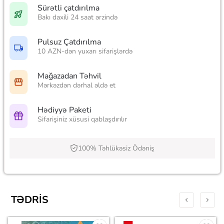
Sürətli çatdırılma
Bakı daxili 24 saat ərzində
Pulsuz Çatdırılma
10 AZN-dən yuxarı sifarişlərdə
Mağazadan Təhvil
Mərkəzdən dərhal əldə et
Hədiyyə Paketi
Sifarişiniz xüsusi qablaşdırılır
100% Təhlükəsiz Ödəniş
TƏDRIS