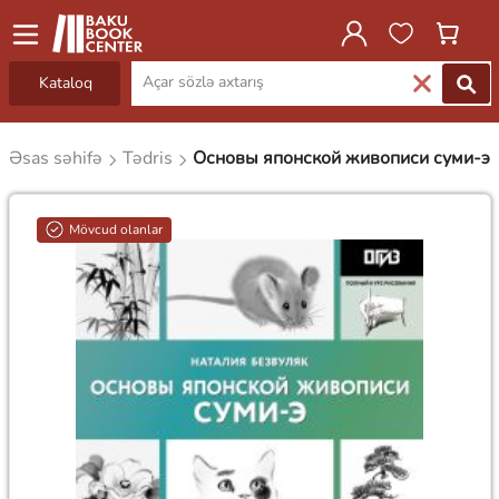
Kataloq
Əsas səhifə
Tədris
Основы японской живописи суми-э
Mövcud olanlar