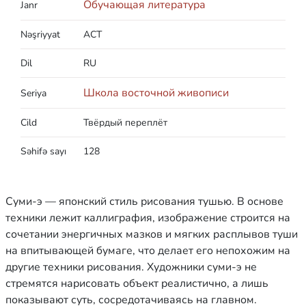
Обучающая литература
Janr
Nəşriyyat
АСТ
Dil
RU
Школа восточной живописи
Seriya
Cild
Твёрдый переплёт
Səhifə sayı
128
Суми-э — японский стиль рисования тушью. В основе
техники лежит каллиграфия, изображение строится на
сочетании энергичных мазков и мягких расплывов туши
на впитывающей бумаге, что делает его непохожим на
другие техники рисования. Художники суми-э не
стремятся нарисовать объект реалистично, а лишь
показывают суть, сосредотачиваясь на главном.