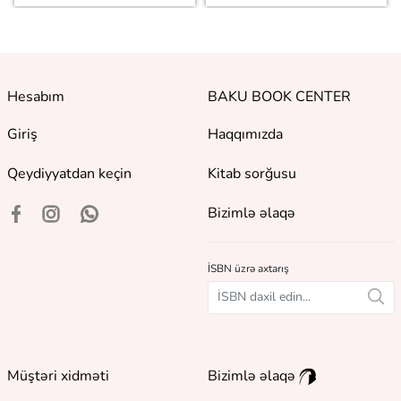
Hesabım
BAKU BOOK CENTER
Giriş
Haqqımızda
Qeydiyyatdan keçin
Kitab sorğusu
Bizimlə əlaqə
İSBN üzrə axtarış
Müştəri xidməti
Bizimlə əlaqə