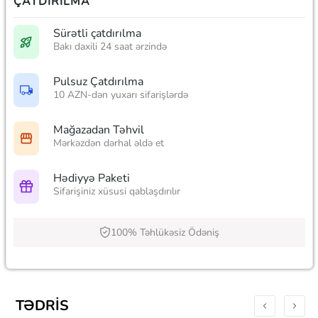
ÇATDIRILMA
Sürətli çatdırılma
Bakı daxili 24 saat ərzində
Pulsuz Çatdırılma
10 AZN-dən yuxarı sifarişlərdə
Mağazadan Təhvil
Mərkəzdən dərhal əldə et
Hədiyyə Paketi
Sifarişiniz xüsusi qablaşdırılır
100% Təhlükəsiz Ödəniş
TƏDRIS