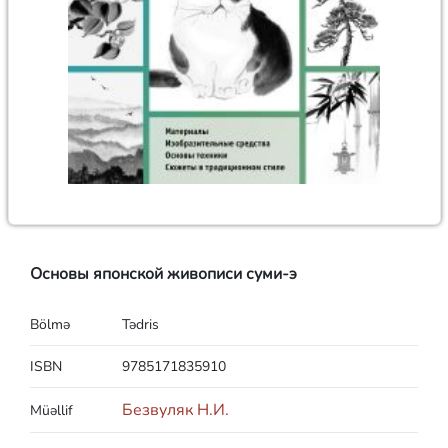
Основы японской живописи суми-э
Bölmə
Tədris
ISBN
9785171835910
Безвуляк Н.И.
Müəllif