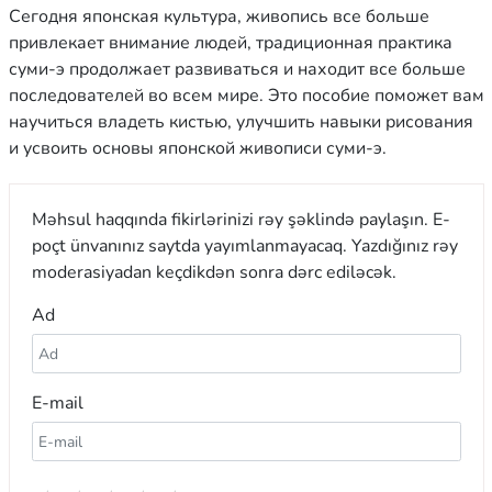
Сегодня японская культура, живопись все больше
привлекает внимание людей, традиционная практика
суми-э продолжает развиваться и находит все больше
последователей во всем мире. Это пособие поможет вам
научиться владеть кистью, улучшить навыки рисования
и усвоить основы японской живописи суми-э.
Məhsul haqqında fikirlərinizi rəy şəklində paylaşın. E-
poçt ünvanınız saytda yayımlanmayacaq. Yazdığınız rəy
moderasiyadan keçdikdən sonra dərc ediləcək.
Ad
E-mail