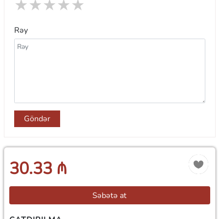
★
★
★
★
★
Rəy
Göndər
30.33 ₼
Səbətə at