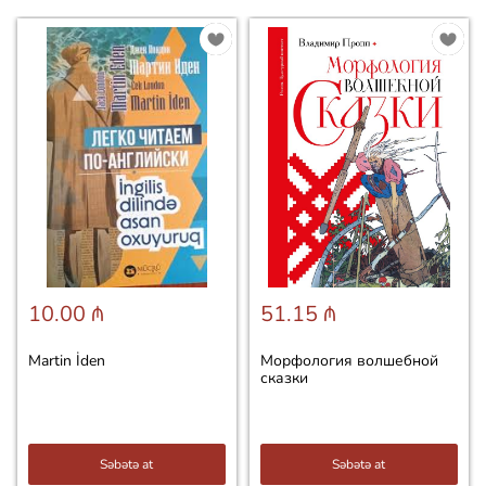
10.00 ₼
51.15 ₼
Martin İden
Морфология волшебной
сказки
Səbətə at
Səbətə at