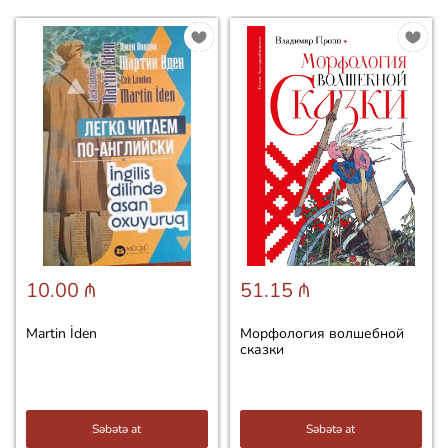
10.00 ₼
51.15 ₼
Martin İden
Морфология волшебной
сказки
Səbətə at
Səbətə at