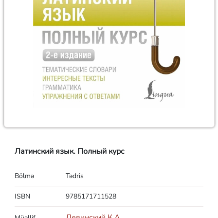
Латинский язык. Полный курс
Bölmə
Tədris
ISBN
9785171711528
Левинский К.А.
Müəllif