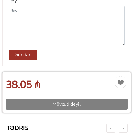
Rəy
Göndər
38.05 ₼
Mövcud deyil
TƏDRIS