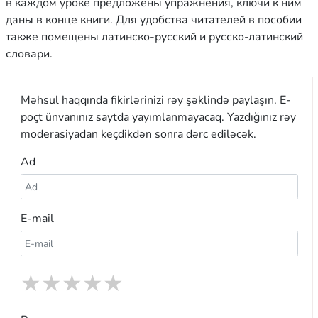
в каждом уроке предложены упражнения, ключи к ним
даны в конце книги. Для удобства читателей в пособии
также помещены латинско-русский и русско-латинский
словари.
Məhsul haqqında fikirlərinizi rəy şəklində paylaşın. E-
poçt ünvanınız saytda yayımlanmayacaq. Yazdığınız rəy
moderasiyadan keçdikdən sonra dərc ediləcək.
Ad
E-mail
★
★
★
★
★