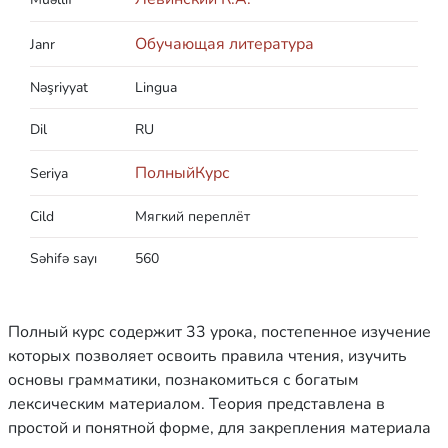
Обучающая литература
Janr
Nəşriyyat
Lingua
Dil
RU
ПолныйКурс
Seriya
Cild
Мягкий переплёт
Səhifə sayı
560
Полный курс содержит 33 урока, постепенное изучение
которых позволяет освоить правила чтения, изучить
основы грамматики, познакомиться с богатым
лексическим материалом. Теория представлена в
простой и понятной форме, для закрепления материала