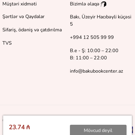
Müştəri xidməti
Bizimlə əlaqə
Şərtlər və Qaydalar
Bakı, Üzeyir Hacıbəyli küçəsi
5
Sifariş, ödəniş və çatdırılma
+994 12 505 99 99
TVS
B.e - Ş: 10:00 – 22:00
B: 11:00 – 22:00
info@bakubookcenter.az
©
2018 - 2026 Baku Book Center. Bütün hüquqlar qorunur
23.74 ₼
Mövcud deyil