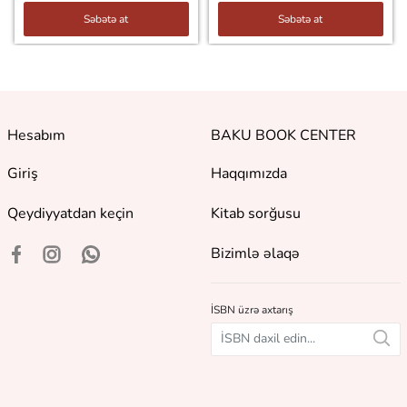
Səbətə at
Səbətə at
Hesabım
BAKU BOOK CENTER
Giriş
Haqqımızda
Qeydiyyatdan keçin
Kitab sorğusu
Bizimlə əlaqə
İSBN üzrə axtarış