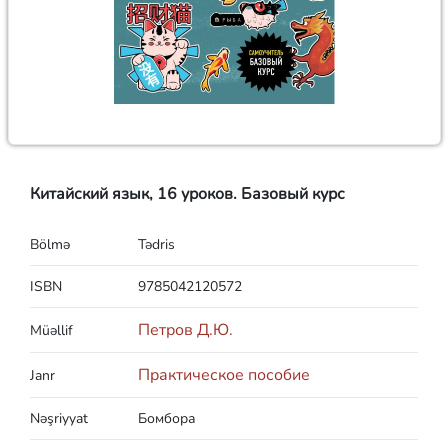
Китайский язык, 16 уроков. Базовый курс
Bölmə
Tədris
ISBN
9785042120572
Петров Д.Ю.
Müəllif
Практическое пособие
Janr
Nəşriyyat
Бомбора