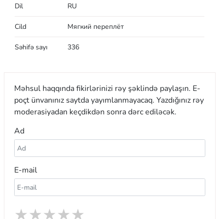
Dil
RU
Cild
Мягкий переплёт
Səhifə sayı
336
Məhsul haqqında fikirlərinizi rəy şəklində paylaşın. E-
poçt ünvanınız saytda yayımlanmayacaq. Yazdığınız rəy
moderasiyadan keçdikdən sonra dərc ediləcək.
Ad
E-mail
★
★
★
★
★