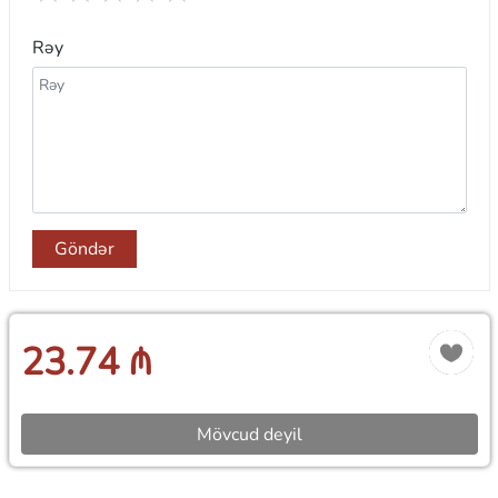
Rəy
Göndər
23.74 ₼
Mövcud deyil