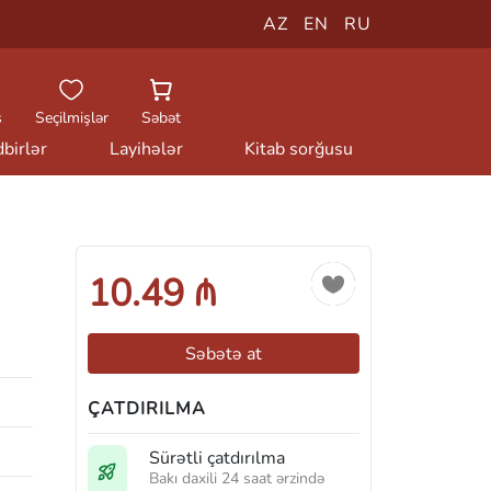
AZ
EN
RU
ş
Seçilmişlər
Səbət
birlər
Layihələr
Kitab sorğusu
10.49 ₼
Səbətə at
ÇATDIRILMA
Sürətli çatdırılma
Bakı daxili 24 saat ərzində