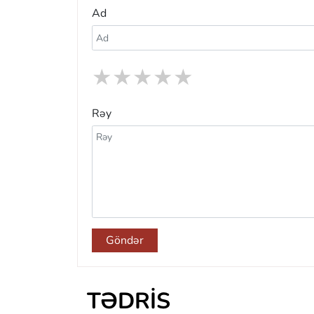
Ad
★
★
★
★
★
Rəy
Göndər
TƏDRIS