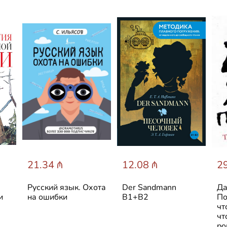
21.34 ₼
12.08 ₼
29
Русский язык. Охота
Der Sandmann
Да
и
на ошибки
В1+В2
По
чт
чт
ро