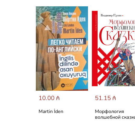
 ₼
10.00 ₼
51.15 ₼
е крючком.
Martin İden
Морфология
 японский
волшебной сказк
ник. 115
 приемов
, условных