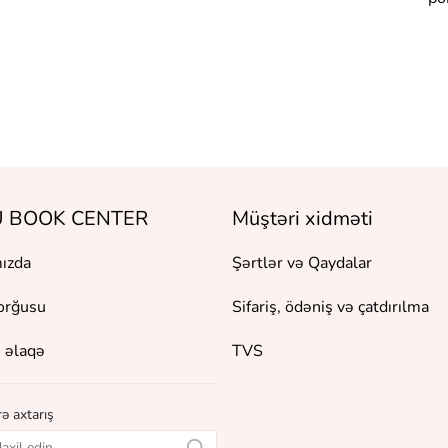
 BOOK CENTER
Müştəri xidməti
ızda
Şərtlər və Qaydalar
orğusu
Sifariş, ödəniş və çatdırılma
 əlaqə
TVS
ə axtarış