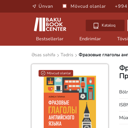
Ünvan
Mövcud olanlar
+994
Kataloq
Bestsellerlər
Endirimlər
Tövsi
Əsas səhifə
Tədris
Фразовые глаголы анг
Фр
Mövcud olanlar
Пр
Böl
ISB
Müəl