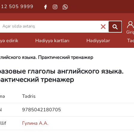
 12 505 9999
Giri
yə edirik
Hədiyyə kartları
Hədiyyələr
Təd
лийского языка. Практический тренажер
азовые глаголы английского языка.
актический тренажер
mə
Tədris
N
9785042180705
lif
Гулина А.А.