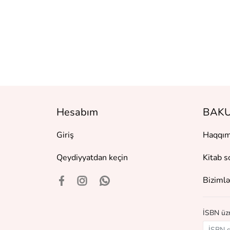
ений и их
ий. 2-е
е
Hesabım
BAKU
Giriş
Haqqım
Qeydiyyatdan keçin
Kitab s
Bizimlə
İSBN üzr