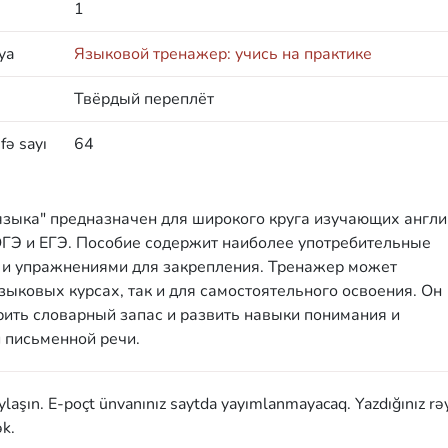
1
ya
Языковой тренажер: учись на практике
Твёрдый переплёт
fə sayı
64
зыка" предназначен для широкого круга изучающих англи
ОГЭ и ЕГЭ. Пособие содержит наиболее употребительные
 и упражнениями для закрепления. Тренажер может
зыковых курсах, так и для самостоятельного освоения. Он
рить словарный запас и развить навыки понимания и
 письменной речи.
aylaşın. E-poçt ünvanınız saytda yayımlanmayacaq. Yazdığınız rə
k.