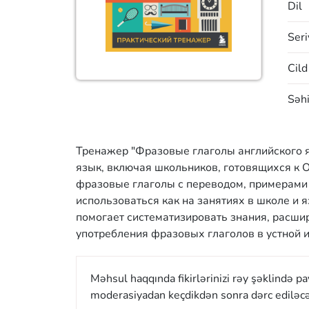
Dil
Seri
Cild
Səhi
Тренажер "Фразовые глаголы английского я
язык, включая школьников, готовящихся к 
фразовые глаголы с переводом, примерами
использоваться как на занятиях в школе и я
помогает систематизировать знания, расши
употребления фразовых глаголов в устной и
Məhsul haqqında fikirlərinizi rəy şəklində p
moderasiyadan keçdikdən sonra dərc ediləcə