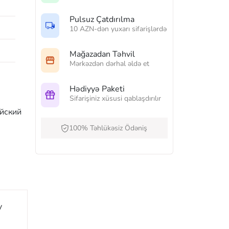
Pulsuz Çatdırılma
10 AZN-dən yuxarı sifarişlərdə
Mağazadan Təhvil
Mərkəzdən dərhal əldə et
Hədiyyə Paketi
Sifarişiniz xüsusi qablaşdırılır
йский
100% Təhlükəsiz Ödəniş
y