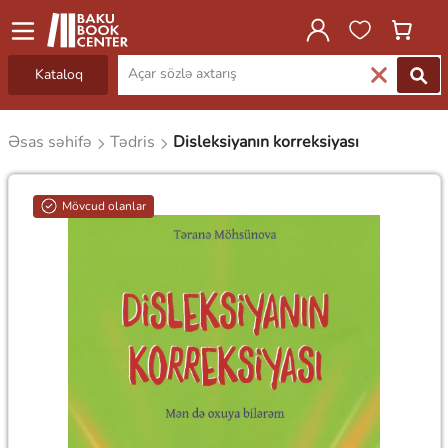
Kataloq
Əsas səhifə
Tədris
Disleksiyanın korreksiyası
Mövcud olanlar