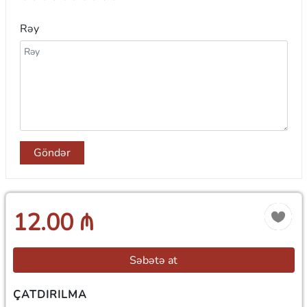
Rəy
Göndər
12.00 ₼
Səbətə at
ÇATDIRILMA