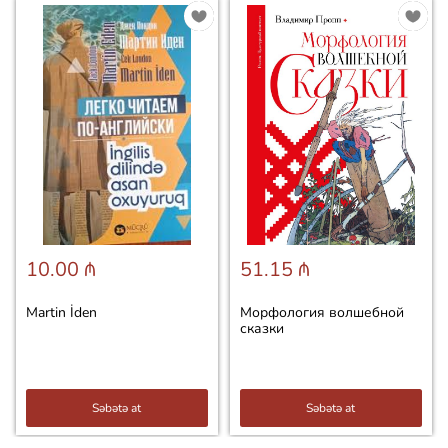
10.00 ₼
51.15 ₼
Martin İden
Морфология волшебной
сказки
Səbətə at
Səbətə at