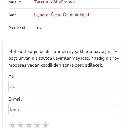
Təranə Möhsümova
Müəllif
Uşaqlar Üçün Özünüinkişaf
Janr
Nəşriyyat
Ting
Məhsul haqqında fikirlərinizi rəy şəklində paylaşın. E-
poçt ünvanınız saytda yayımlanmayacaq. Yazdığınız rəy
moderasiyadan keçdikdən sonra dərc ediləcək.
Ad
E-mail
★
★
★
★
★