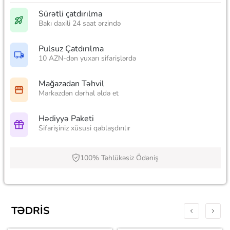
Sürətli çatdırılma
Bakı daxili 24 saat ərzində
Pulsuz Çatdırılma
10 AZN-dən yuxarı sifarişlərdə
Mağazadan Təhvil
Mərkəzdən dərhal əldə et
Hədiyyə Paketi
Sifarişiniz xüsusi qablaşdırılır
100% Təhlükəsiz Ödəniş
TƏDRIS