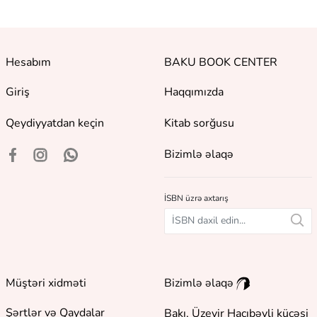
Hesabım
BAKU BOOK CENTER
Giriş
Haqqımızda
Qeydiyyatdan keçin
Kitab sorğusu
Bizimlə əlaqə
İSBN üzrə axtarış
Müştəri xidməti
Bizimlə əlaqə
Şərtlər və Qaydalar
Bakı, Üzeyir Hacıbəyli küçəsi