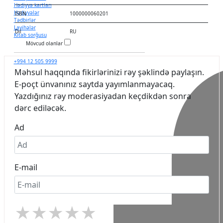
Hədiyyə kartları
Hədiyyələr
ISBN
1000000060201
Tədbirlər
Layihələr
Dil
RU
Kitab sorğusu
Mövcud olanlar
+994 12 505 9999
Məhsul haqqında fikirlərinizi rəy şəklində paylaşın.
E-poçt ünvanınız saytda yayımlanmayacaq.
Yazdığınız rəy moderasiyadan keçdikdən sonra
dərc ediləcək.
Ad
E-mail
★
★
★
★
★