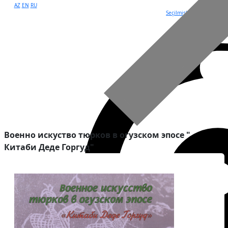
AZ
EN
RU
Seçilmişlər
Военно искуство тюрков в огузском эпосе "
Китаби Деде Горгуд"