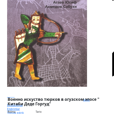
Ünvan
Военно искуство тюрков в огузском эпосе "
Səbət
Китаби Деде Горгуд"
Bestsellerlər
Endirimlər
Bölmə
Tarix
Tövsiyə edirik