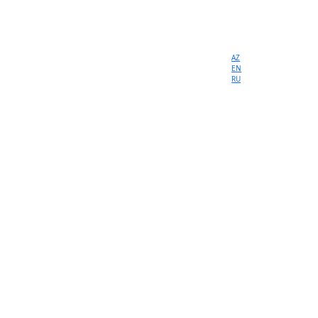
AZ
EN
RU