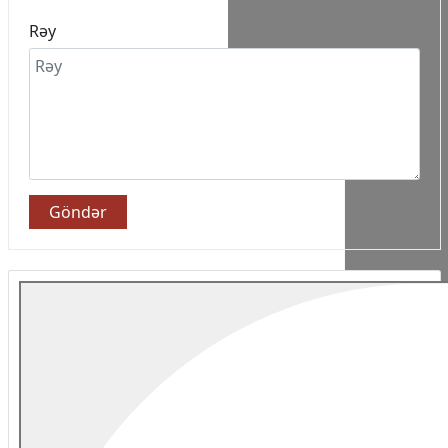
Rəy
Göndər