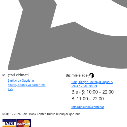
Müştəri xidməti
Bizimlə əlaqə
Şərtlər və Qaydalar
Bakı, Üzeyir Hacıbəyli küçəsi 5
Sifariş, ödəniş və çatdırılma
+994 12 505 99 99
TVS
B.e - Ş: 10:00 – 22:00
B: 11:00 – 22:00
info@bakubookcenter.az
©
2018 - 2026 Baku Book Center. Bütün hüquqlar qorunur