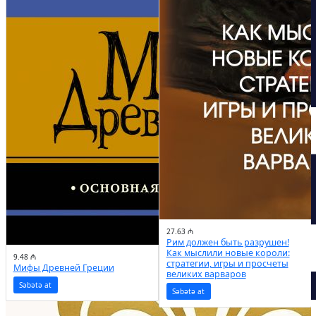
27.63 ₼
Рим должен быть разрушен!
Как мыслили новые короли:
9.48 ₼
стратегии, игры и просчеты
Мифы Древней Греции
великих варваров
Səbətə at
Kataloq
Səbətə at