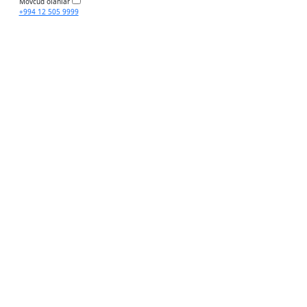
Mövcud olanlar
+994 12 505 9999