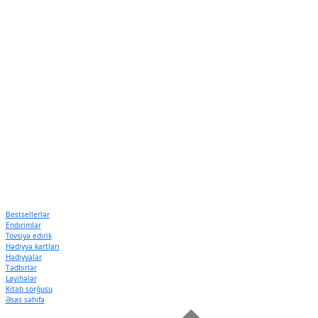
Bestsellerlər
Endirimlər
Tövsiyə edirik
Hədiyyə kartları
Hədiyyələr
Tədbirlər
Layihələr
Kitab sorğusu
Əsas səhifə