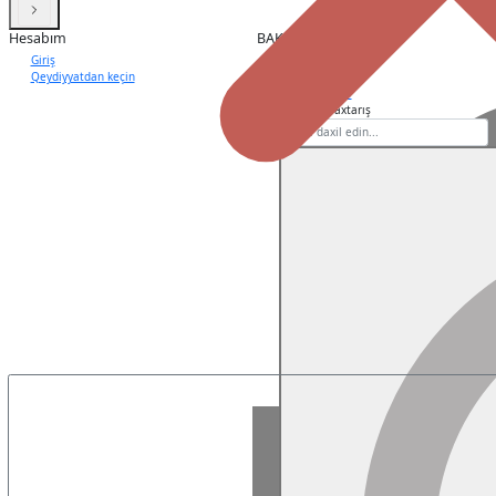
Hesabım
BAKU BOOK CENTER
Giriş
Haqqımızda
Qeydiyyatdan keçin
Kitab sorğusu
Bizimlə əlaqə
İSBN üzrə axtarış