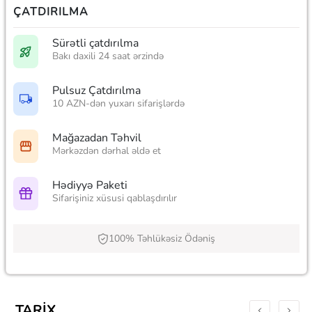
ÇATDIRILMA
Sürətli çatdırılma
Bakı daxili 24 saat ərzində
Pulsuz Çatdırılma
10 AZN-dən yuxarı sifarişlərdə
Mağazadan Təhvil
Mərkəzdən dərhal əldə et
Hədiyyə Paketi
Sifarişiniz xüsusi qablaşdırılır
100% Təhlükəsiz Ödəniş
TARIX