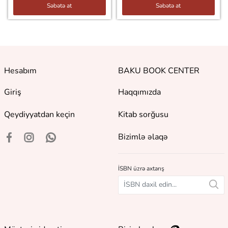
Səbətə at
Səbətə at
Hesabım
BAKU BOOK CENTER
Giriş
Haqqımızda
Qeydiyyatdan keçin
Kitab sorğusu
Bizimlə əlaqə
İSBN üzrə axtarış