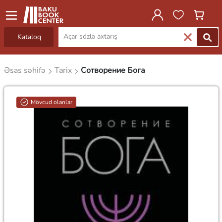
Kataloq
Əsas səhifə
Tarix
Сотворение Бога
Mövcud olanlar