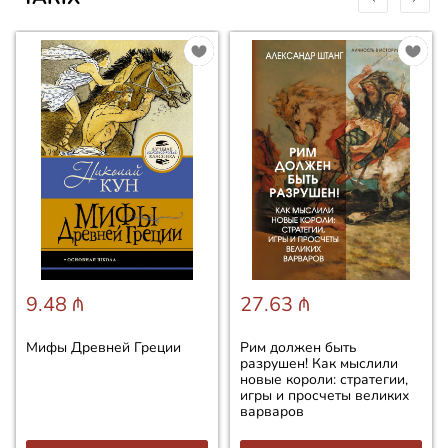
9.48 ₼
27.63 ₼
Мифы Древней Греции
Рим должен быть
разрушен! Как мыслили
новые короли: стратегии,
игры и просчеты великих
варваров