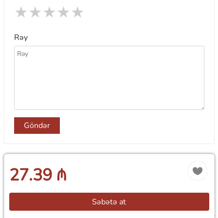
★
★
★
★
★
Rəy
Göndər
27.39 ₼
Səbətə at