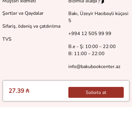
Müştəri xidməti
Bizimlə əlaqə
Şərtlər və Qaydalar
Bakı, Üzeyir Hacıbəyli küçəsi
5
Sifariş, ödəniş və çatdırılma
+994 12 505 99 99
TVS
B.e - Ş: 10:00 – 22:00
B: 11:00 – 22:00
info@bakubookcenter.az
27.39 ₼
Səbətə at
©
2018 - 2026 Baku Book Center. Bütün hüquqlar qorunur