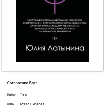
Сотворение Бога
Bölmə
Tarix
ISBN
9785041628086