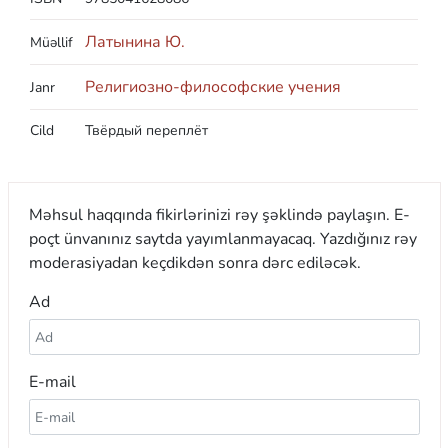
Латынина Ю.
Müəllif
Религиозно-философские учения
Janr
Cild
Твёрдый переплёт
Məhsul haqqında fikirlərinizi rəy şəklində paylaşın. E-
poçt ünvanınız saytda yayımlanmayacaq. Yazdığınız rəy
moderasiyadan keçdikdən sonra dərc ediləcək.
Ad
E-mail