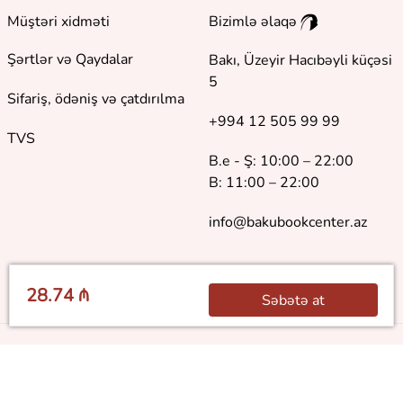
Müştəri xidməti
Bizimlə əlaqə
Şərtlər və Qaydalar
Bakı, Üzeyir Hacıbəyli küçəsi
5
Sifariş, ödəniş və çatdırılma
+994 12 505 99 99
TVS
B.e - Ş: 10:00 – 22:00
B: 11:00 – 22:00
info@bakubookcenter.az
28.74 ₼
Səbətə at
©
2018 - 2026 Baku Book Center. Bütün hüquqlar qorunur