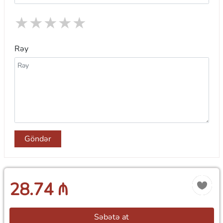
★
★
★
★
★
Rəy
Göndər
28.74 ₼
Səbətə at