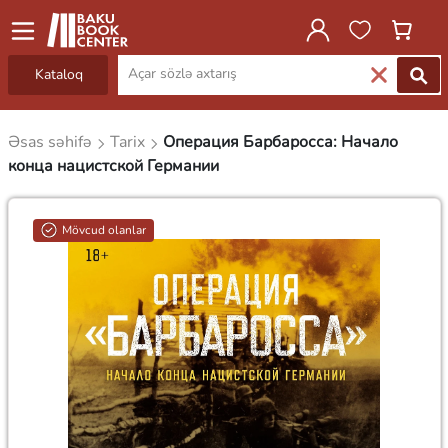
Kataloq
Əsas səhifə
Tarix
Операция Барбаросса: Начало
конца нацистской Германии
Mövcud olanlar