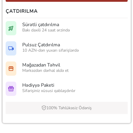
ÇATDIRILMA
Sürətli çatdırılma
Bakı daxili 24 saat ərzində
Pulsuz Çatdırılma
10 AZN-dən yuxarı sifarişlərdə
Mağazadan Təhvil
Mərkəzdən dərhal əldə et
Hədiyyə Paketi
Sifarişiniz xüsusi qablaşdırılır
100% Təhlükəsiz Ödəniş