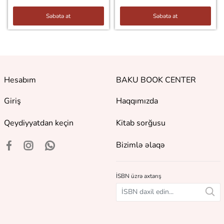
Səbətə at
Səbətə at
Hesabım
BAKU BOOK CENTER
Giriş
Haqqımızda
Qeydiyyatdan keçin
Kitab sorğusu
Bizimlə əlaqə
İSBN üzrə axtarış