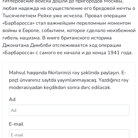
гитлеровские войска дошли до пригородов Москвы,
любая надежда на осуществление его бредовой мечты о
Тысячелетнем Рейхе уже исчезла. Провал операции
«Барбаросса» стал важнейшим переломным моментом
войны в Европе, событием, которое сделало неизбежной
гибель нацизма. В книге британского историка
Джонатана Димблби отслеживается ход операции
«Барбаросса» с самого ее начала и до конца 1941 года.
Məhsul haqqında fikirlərinizi rəy şəklində paylaşın. E-
poçt ünvanınız saytda yayımlanmayacaq. Yazdığınız rəy
moderasiyadan keçdikdən sonra dərc ediləcək.
Ad
E-mail