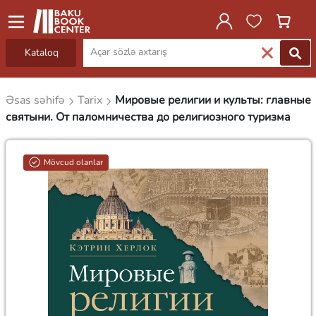
Kataloq
Əsas səhifə
Tarix
Мировые религии и культы: главные
святыни. От паломничества до религиозного туризма
Mövcud olanlar