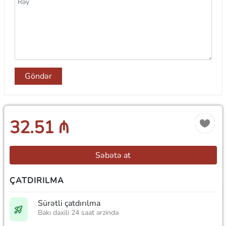
Göndər
32.51 ₼
Səbətə at
ÇATDIRILMA
Sürətli çatdırılma
Bakı daxili 24 saat ərzində