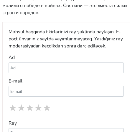
молили о победе в войнах. Святыни — это «места силы»
стран и народов.
Məhsul haqqında fikirlərinizi rəy şəklində paylaşın. E-
poçt ünvanınız saytda yayımlanmayacaq. Yazdığınız rəy
moderasiyadan keçdikdən sonra dərc ediləcək.
Ad
E-mail
★
★
★
★
★
Rəy