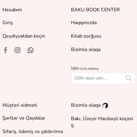
Hesabım
BAKU BOOK CENTER
Giriş
Haqqımızda
Qeydiyyatdan keçin
Kitab sorğusu
Bizimlə əlaqə
İSBN üzrə axtarış
Müştəri xidməti
Bizimlə əlaqə
Şərtlər və Qaydalar
Bakı, Üzeyir Hacıbəyli küçəsi
5
Sifariş, ödəniş və çatdırılma