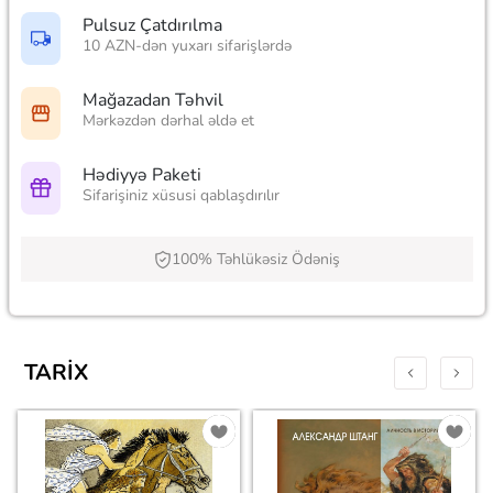
Pulsuz Çatdırılma
10 AZN-dən yuxarı sifarişlərdə
Mağazadan Təhvil
Mərkəzdən dərhal əldə et
Hədiyyə Paketi
Sifarişiniz xüsusi qablaşdırılır
100% Təhlükəsiz Ödəniş
TARIX