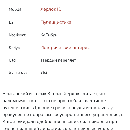
Херлок К.
Müəllif
Публицистика
Janr
Nəşriyyat
КоЛибри
Исторический интерес
Seriya
Cild
Твёрдый переплёт
Səhifə sayı
352
Британский историк Кэтрин Херлок считает, что
паломничество — это не просто благочестивое
путешествие. Древние греки консультировались у
оракулов по вопросам государственного управления, в
Китае ожидали одобрения высших сил природы при
смене правящей династии, средневековые короли