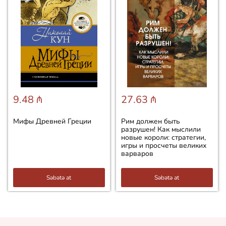
9.48 ₼
27.63 ₼
Мифы Древней Греции
Рим должен быть
разрушен! Как мыслили
новые короли: стратегии,
игры и просчеты великих
варваров
Səbətə at
Səbətə at