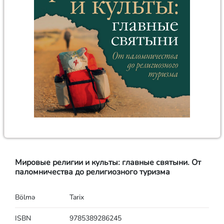
Мировые религии и культы: главные святыни. От
паломничества до религиозного туризма
Bölmə
Tarix
ISBN
9785389286245