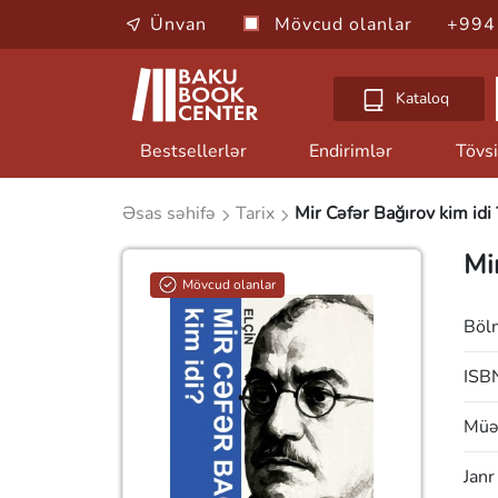
Ünvan
Mövcud olanlar
+994
Kataloq
Bestsellerlər
Endirimlər
Tövsi
Əsas səhifə
Tarix
Mir Cəfər Bağırov kim idi 
Mi
Mövcud olanlar
Böl
ISB
Müəl
Janr