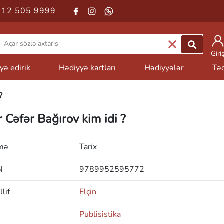
 12 505 9999
Giri
yə edirik
Hədiyyə kartları
Hədiyyələr
Təd
?
r Cəfər Bağırov kim idi ?
mə
Tarix
N
9789952595772
lif
Elçin
Publisistika