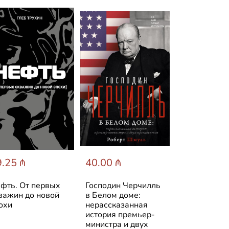
.25 ₼
40.00 ₼
31.89 ₼
фть. От первых
Господин Черчилль
Венесуэла. 
важин до новой
в Белом доме:
история стр
охи
нерассказанная
история премьер-
министра и двух