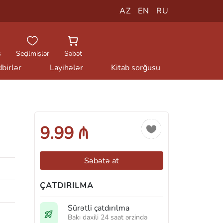
AZ
EN
RU
ş
Seçilmişlər
Səbət
birlər
Layihələr
Kitab sorğusu
9.99 ₼
Səbətə at
ÇATDIRILMA
Sürətli çatdırılma
Bakı daxili 24 saat ərzində