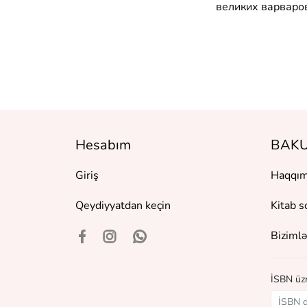
великих варваро
Hesabım
BAKU
Giriş
Haqqım
Qeydiyyatdan keçin
Kitab s
Bizimlə
İSBN üzr