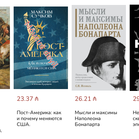
Mövcud deyil
23.37 ₼
26.21 ₼
29
Пост-Америка: как
Мысли и максимы
Не
и почему меняются
Наполеона
ск
США.
Бонапарта
эп
,