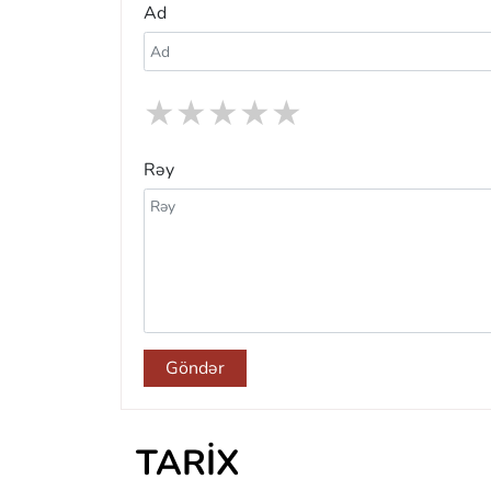
Ad
★
★
★
★
★
Rəy
Göndər
TARIX