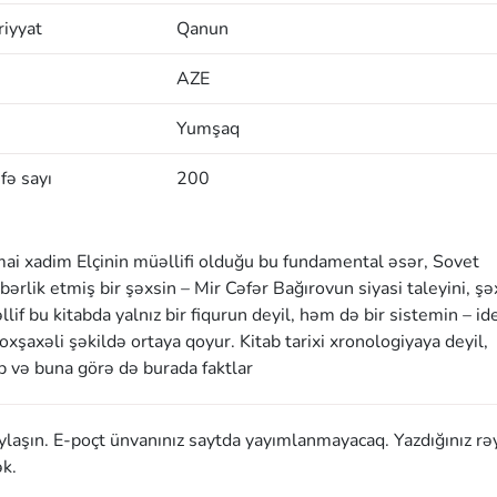
iyyat
Qanun
AZE
Yumşaq
fə sayı
200
timai xadim Elçinin müəllifi olduğu bu fundamental əsər, Sovet
ərlik etmiş bir şəxsin – Mir Cəfər Bağırovun siyasi taleyini, şə
llif bu kitabda yalnız bir fiqurun deyil, həm də bir sistemin – ide
xşaxəli şəkildə ortaya qoyur. Kitab tarixi xronologiyaya deyil,
b və buna görə də burada faktlar
aylaşın. E-poçt ünvanınız saytda yayımlanmayacaq. Yazdığınız rə
k.