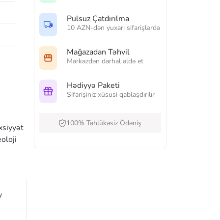
Pulsuz Çatdırılma
10 AZN-dən yuxarı sifarişlərdə
Mağazadan Təhvil
Mərkəzdən dərhal əldə et
Hədiyyə Paketi
Sifarişiniz xüsusi qablaşdırılır
100% Təhlükəsiz Ödəniş
xsiyyət
oloji
y