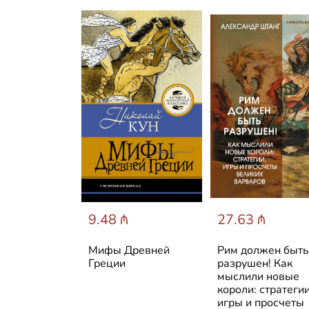
 ₼
9.48 ₼
27.63 ₼
йшая
Мифы Древней
Рим должен быть
я Франции
Греции
разрушен! Как
мыслили новые
короли: стратегии
игры и просчеты