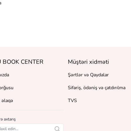
в
 BOOK CENTER
Müştəri xidməti
ızda
Şərtlər və Qaydalar
orğusu
Sifariş, ödəniş və çatdırılma
 əlaqə
TVS
ə axtarış