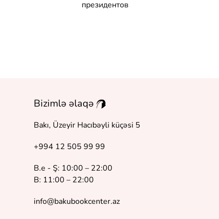
президентов
Bizimlə əlaqə
Bakı, Üzeyir Hacıbəyli küçəsi 5
+994 12 505 99 99
B.e - Ş: 10:00 – 22:00
B: 11:00 – 22:00
info@bakubookcenter.az