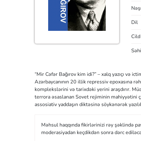
Nəşr
Dil
Cild
Səhi
“Mir Cəfər Bağırov kim idi?” – xalq yazıçı və ic
Azərbaycanının 20 illik repressiv epoxasına rəhb
komplekslərini və tarixdəki yerini araşdırır. Müə
terrora əsaslanan Sovet rejiminin mahiyyətini ço
assosiativ yaddaşın diktəsinə söykənərək yazılı
Məhsul haqqında fikirlərinizi rəy şəklində p
moderasiyadan keçdikdən sonra dərc ediləcə