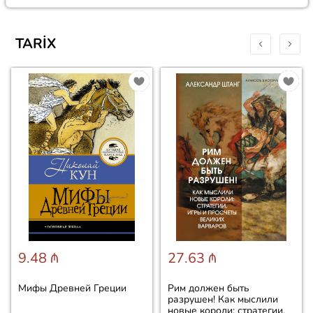
TARIX
9.48 ₼
27.63 ₼
Мифы Древней Греции
Рим должен быть
разрушен! Как мыслили
новые короли: стратегии,