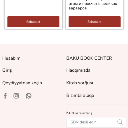
игры и просчеты великих
варваров
Səbətə at
Səbətə at
Hesabım
BAKU BOOK CENTER
Giriş
Haqqımızda
Qeydiyyatdan keçin
Kitab sorğusu
Bizimlə əlaqə
İSBN üzrə axtarış