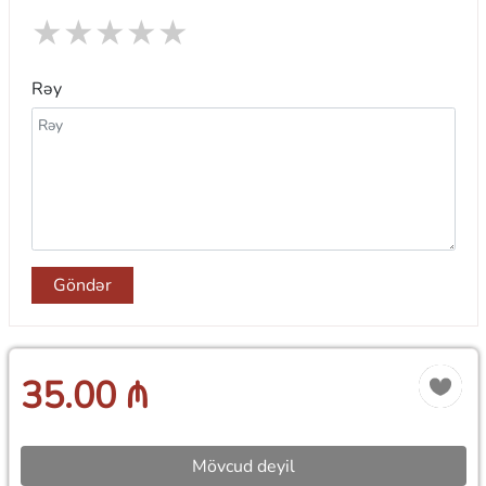
★
★
★
★
★
Rəy
Göndər
35.00 ₼
Mövcud deyil