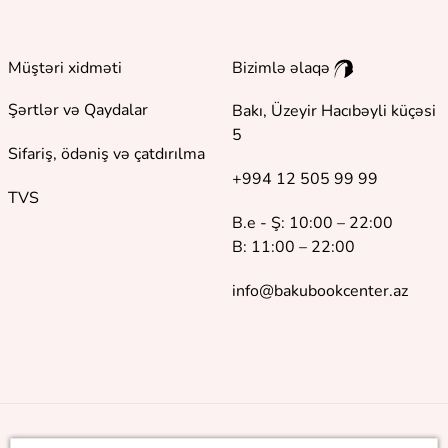
Müştəri xidməti
Bizimlə əlaqə
Şərtlər və Qaydalar
Bakı, Üzeyir Hacıbəyli küçəsi
5
Sifariş, ödəniş və çatdırılma
+994 12 505 99 99
TVS
B.e - Ş: 10:00 – 22:00
B: 11:00 – 22:00
info@bakubookcenter.az