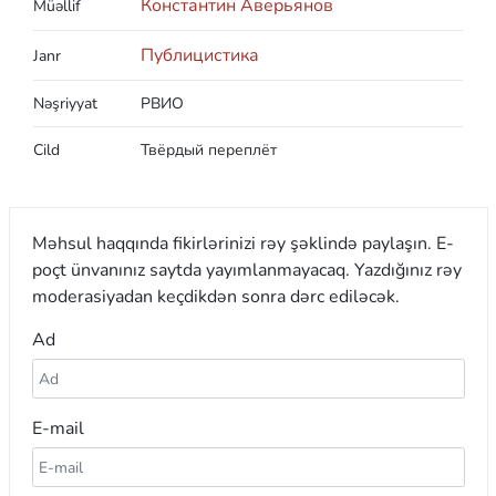
Константин Аверьянов
Müəllif
Публицистика
Janr
Nəşriyyat
РВИО
Cild
Твёрдый переплёт
Məhsul haqqında fikirlərinizi rəy şəklində paylaşın. E-
poçt ünvanınız saytda yayımlanmayacaq. Yazdığınız rəy
moderasiyadan keçdikdən sonra dərc ediləcək.
Ad
E-mail