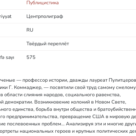
Публицистика
iyyat
Центрполиграф
RU
Твёрдый переплёт
fə sayı
575
 ученые — профессор истории, дважды лауреат Пулитцеро
ики Г. Коммаджер, — посвятили свой труд самому смелому
в области слияния народов, социального равенства,
й демократии. Возникновение колоний в Новом Свете,
ного единства, борьба внутри общества и братоубийствен
ного предпринимательства, превращение США в мировую д
ние послевоенных проблем… Анализируя эти и многие друг
портреты национальных героев и крупных политических де