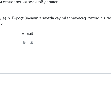
и становления великой державы.
aylaşın. E-poçt ünvanınız saytda yayımlanmayacaq. Yazdığınız rə
k.
E-mail