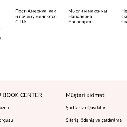
Пост-Америка: как
Мысли и максимы
Не
и почему меняются
Наполеона
ск
США.
Бонапарта
эп
,
в
 BOOK CENTER
Müştəri xidməti
ızda
Şərtlər və Qaydalar
orğusu
Sifariş, ödəniş və çatdırılma