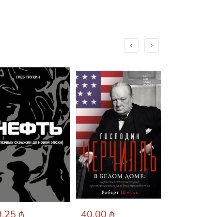
.25 ₼
40.00 ₼
31.89 ₼