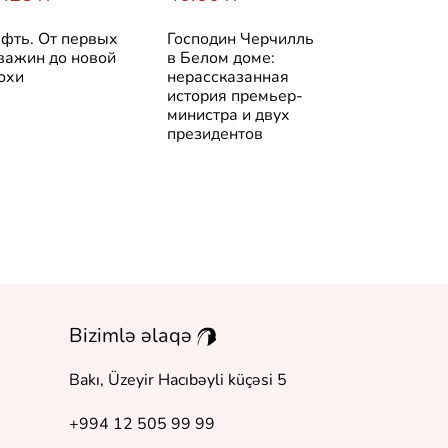
фть. От первых
Господин Черчилль
Венесуэла. 
важин до новой
в Белом доме:
история стр
охи
нерассказанная
история премьер-
министра и двух
президентов
Bizimlə əlaqə
Bakı, Üzeyir Hacıbəyli küçəsi 5
+994 12 505 99 99