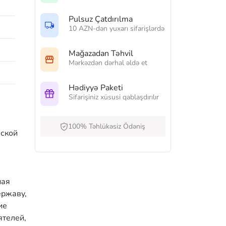
Pulsuz Çatdırılma
10 AZN-dən yuxarı sifarişlərdə
Mağazadan Təhvil
Mərkəzdən dərhal əldə et
Hədiyyə Paketi
Sifarişiniz xüsusi qablaşdırılır
100% Təhlükəsiz Ödəniş
вской
ная
ержаву,
ие
ятелей,