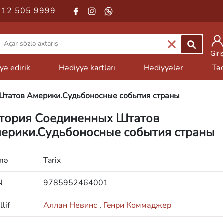
 12 505 9999
Giri
yə edirik
Hədiyyə kartları
Hədiyyələr
Təd
Штатов Америки.Судьбоносные события страны
тория Соединенных Штатов
ерики.Судьбоносные события страны
mə
Tarix
N
9785952464001
lif
Аллан Невинс
,
Генри Коммаджер