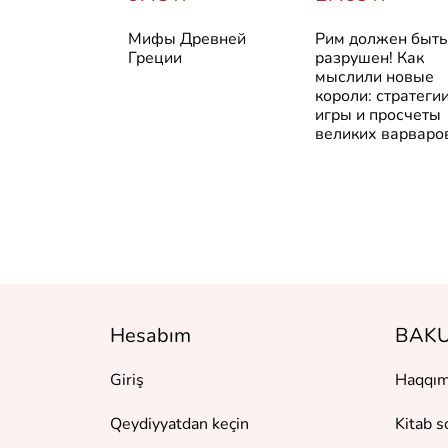
йшая
Мифы Древней
Рим должен быть
я Франции
Греции
разрушен! Как
мыслили новые
короли: стратегии
игры и просчеты
великих варваро
Hesabım
BAKU
Giriş
Haqqım
Qeydiyyatdan keçin
Kitab s