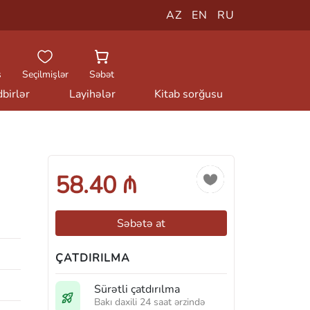
AZ
EN
RU
ş
Seçilmişlər
Səbət
birlər
Layihələr
Kitab sorğusu
58.40 ₼
Səbətə at
ÇATDIRILMA
Sürətli çatdırılma
Bakı daxili 24 saat ərzində