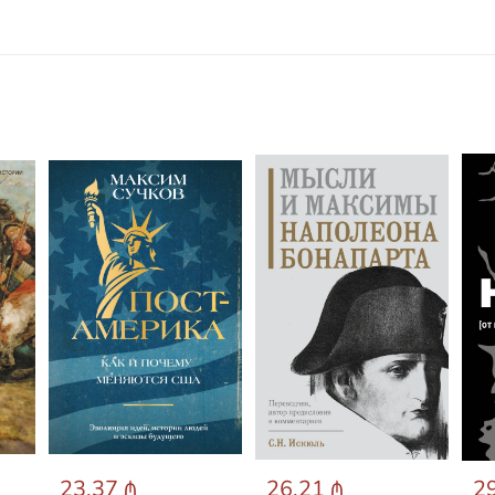
23.37 ₼
26.21 ₼
29