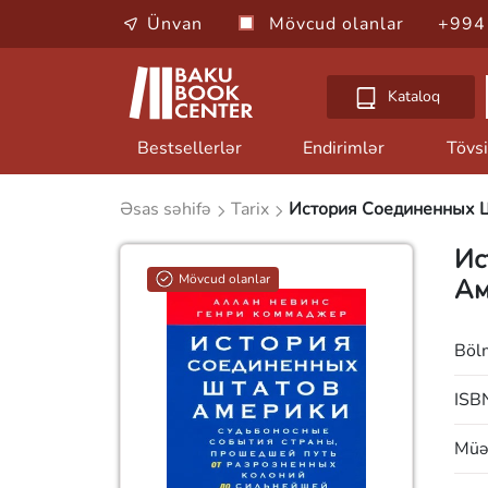
Ünvan
Mövcud olanlar
+994
Kataloq
Bestsellerlər
Endirimlər
Tövsi
Əsas səhifə
Tarix
История Соединенных 
Ис
Mövcud olanlar
Ам
Böl
ISB
Müəl