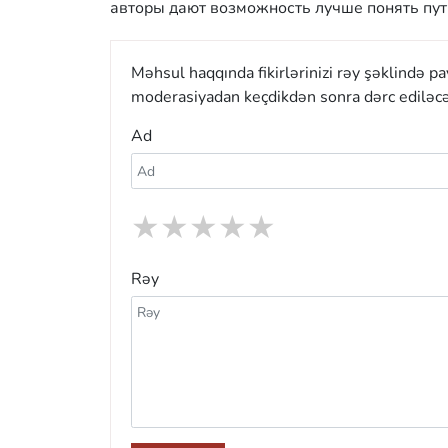
авторы дают возможность лучше понять пут
Məhsul haqqında fikirlərinizi rəy şəklində p
moderasiyadan keçdikdən sonra dərc ediləcə
Ad
★
★
★
★
★
Rəy