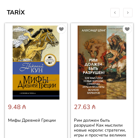
TARIX
9.48 ₼
27.63 ₼
Мифы Древней Греции
Рим должен быть
разрушен! Как мыслили
новые короли: стратегии,
игры и просчеты великих