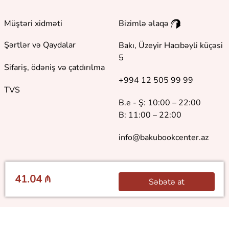
Müştəri xidməti
Bizimlə əlaqə
Şərtlər və Qaydalar
Bakı, Üzeyir Hacıbəyli küçəsi
5
Sifariş, ödəniş və çatdırılma
+994 12 505 99 99
TVS
B.e - Ş: 10:00 – 22:00
B: 11:00 – 22:00
info@bakubookcenter.az
41.04 ₼
Səbətə at
©
2018 - 2026 Baku Book Center. Bütün hüquqlar qorunur