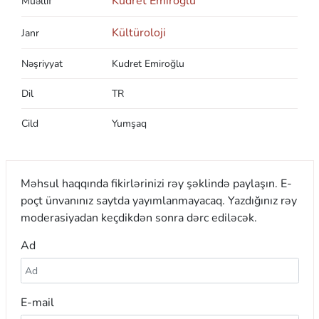
Kudret Emiroğlu
Müəllif
Kültüroloji
Janr
Nəşriyyat
Kudret Emiroğlu
Dil
TR
Cild
Yumşaq
Məhsul haqqında fikirlərinizi rəy şəklində paylaşın. E-
poçt ünvanınız saytda yayımlanmayacaq. Yazdığınız rəy
moderasiyadan keçdikdən sonra dərc ediləcək.
Ad
E-mail