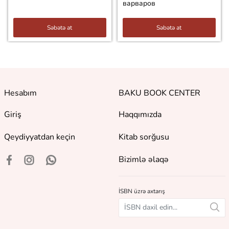
варваров
Səbətə at
Səbətə at
Hesabım
BAKU BOOK CENTER
Giriş
Haqqımızda
Qeydiyyatdan keçin
Kitab sorğusu
Bizimlə əlaqə
İSBN üzrə axtarış