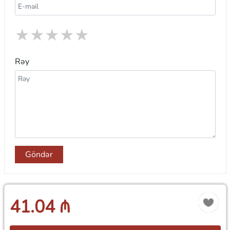
★
★
★
★
★
Rəy
Göndər
41.04 ₼