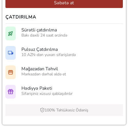
Səbətə at
ÇATDIRILMA
Sürətli çatdırılma
Bakı daxili 24 saat ərzində
Pulsuz Çatdırılma
10 AZN-dən yuxarı sifarişlərdə
Mağazadan Təhvil
Mərkəzdən dərhal əldə et
Hədiyyə Paketi
Sifarişiniz xüsusi qablaşdırılır
100% Təhlükəsiz Ödəniş