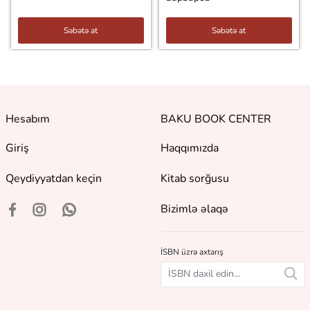
Səbətə at
Səbətə at
Hesabım
BAKU BOOK CENTER
Giriş
Haqqımızda
Qeydiyyatdan keçin
Kitab sorğusu
Bizimlə əlaqə
İSBN üzrə axtarış