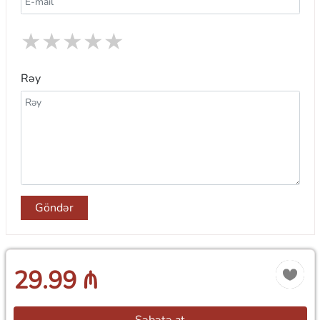
★
★
★
★
★
Rəy
Göndər
29.99 ₼
Səbətə at