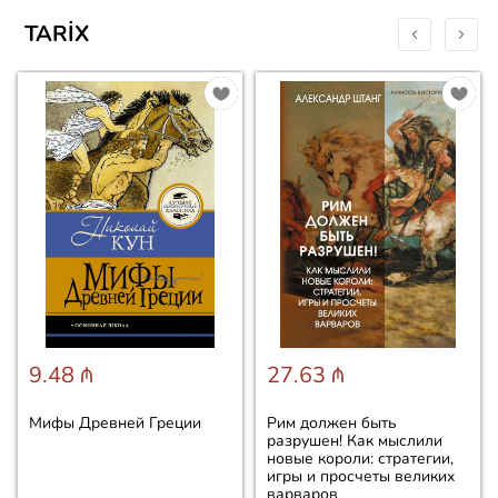
TARIX
9.48 ₼
27.63 ₼
Мифы Древней Греции
Рим должен быть
разрушен! Как мыслили
новые короли: стратегии,
игры и просчеты великих
варваров