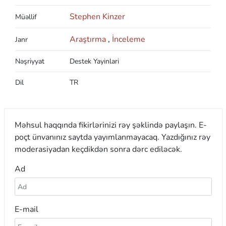
Stephen Kinzer
Müəllif
Araştırma
,
İnceleme
Janr
Nəşriyyat
Destek Yayinlari
Dil
TR
Məhsul haqqında fikirlərinizi rəy şəklində paylaşın. E-
poçt ünvanınız saytda yayımlanmayacaq. Yazdığınız rəy
moderasiyadan keçdikdən sonra dərc ediləcək.
Ad
E-mail