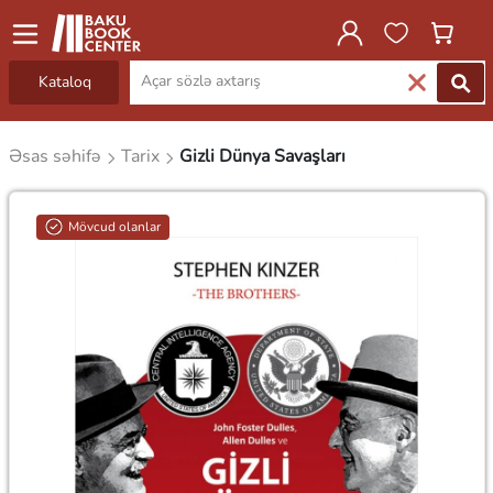
Kataloq
Əsas səhifə
Tarix
Gizli Dünya Savaşları
Mövcud olanlar