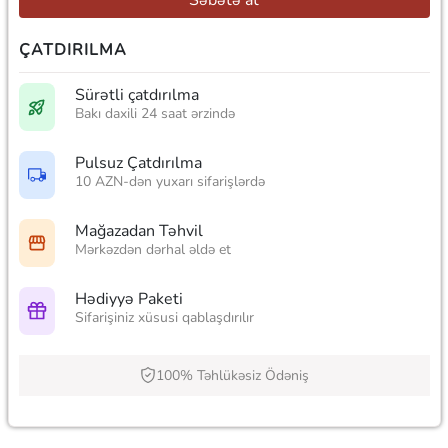
ÇATDIRILMA
Sürətli çatdırılma
Bakı daxili 24 saat ərzində
Pulsuz Çatdırılma
10 AZN-dən yuxarı sifarişlərdə
Mağazadan Təhvil
Mərkəzdən dərhal əldə et
Hədiyyə Paketi
Sifarişiniz xüsusi qablaşdırılır
100% Təhlükəsiz Ödəniş