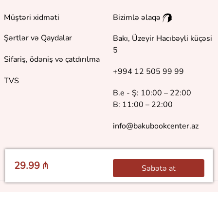
Müştəri xidməti
Bizimlə əlaqə
Şərtlər və Qaydalar
Bakı, Üzeyir Hacıbəyli küçəsi
5
Sifariş, ödəniş və çatdırılma
+994 12 505 99 99
TVS
B.e - Ş: 10:00 – 22:00
B: 11:00 – 22:00
info@bakubookcenter.az
29.99 ₼
Səbətə at
©
2018 - 2026 Baku Book Center. Bütün hüquqlar qorunur