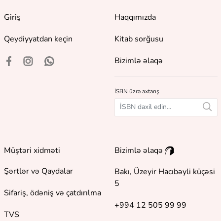
Giriş
Haqqımızda
Qeydiyyatdan keçin
Kitab sorğusu
Bizimlə əlaqə
İSBN üzrə axtarış
Müştəri xidməti
Bizimlə əlaqə
Şərtlər və Qaydalar
Bakı, Üzeyir Hacıbəyli küçəsi
5
Sifariş, ödəniş və çatdırılma
+994 12 505 99 99
TVS