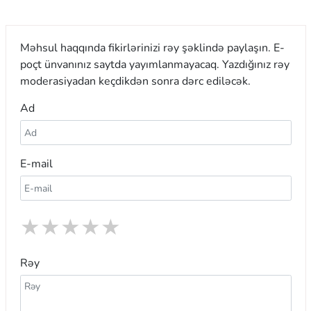
Məhsul haqqında fikirlərinizi rəy şəklində paylaşın. E-
poçt ünvanınız saytda yayımlanmayacaq. Yazdığınız rəy
moderasiyadan keçdikdən sonra dərc ediləcək.
Ad
E-mail
★
★
★
★
★
Rəy