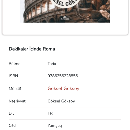
Dakikalar İçinde Roma
Bölmə
Tarix
ISBN
9786256228856
Göksel Göksoy
Müəllif
Nəşriyyat
Göksel Göksoy
Dil
TR
Cild
Yumşaq