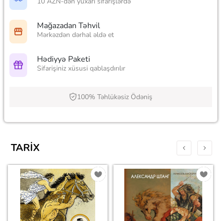
10 AZN-dən yuxarı sifarişlərdə
Mağazadan Təhvil
Mərkəzdən dərhal əldə et
Hədiyyə Paketi
Sifarişiniz xüsusi qablaşdırılır
100% Təhlükəsiz Ödəniş
TARIX