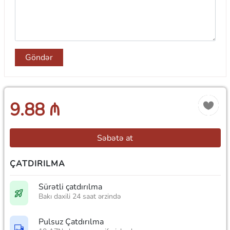
Göndər
9.88 ₼
Səbətə at
ÇATDIRILMA
Sürətli çatdırılma
Bakı daxili 24 saat ərzində
Pulsuz Çatdırılma