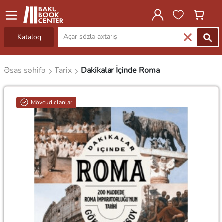
Kataloq
Əsas səhifə
Tarix
Dakikalar İçinde Roma
Mövcud olanlar