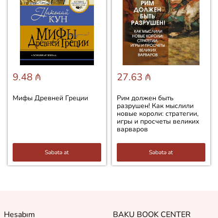
9.48 ₼
27.63 ₼
Мифы Древней Греции
Рим должен быть
разрушен! Как мыслили
новые короли: стратегии,
игры и просчеты великих
варваров
Səbətə at
Səbətə at
Hesabım
BAKU BOOK CENTER