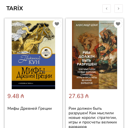
TARIX
9.48 ₼
27.63 ₼
Мифы Древней Греции
Рим должен быть
разрушен! Как мыслили
новые короли: стратегии,
игры и просчеты великих
варваров