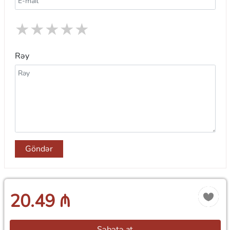
★
★
★
★
★
Rəy
Göndər
20.49 ₼
Səbətə at