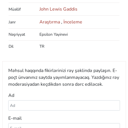
John Lewis Gaddis
Müəllif
Araştırma
,
İnceleme
Janr
Nəşriyyat
Epsilon Yayinevi
Dil
TR
Məhsul haqqında fikirlərinizi rəy şəklində paylaşın. E-
poçt ünvanınız saytda yayımlanmayacaq. Yazdığınız rəy
moderasiyadan keçdikdən sonra dərc ediləcək.
Ad
E-mail