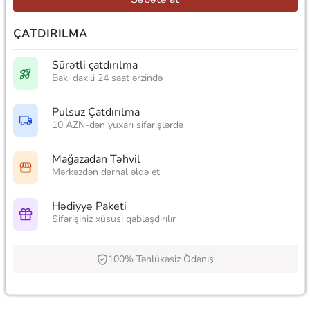
ÇATDIRILMA
Sürətli çatdırılma
Bakı daxili 24 saat ərzində
Pulsuz Çatdırılma
10 AZN-dən yuxarı sifarişlərdə
Mağazadan Təhvil
Mərkəzdən dərhal əldə et
Hədiyyə Paketi
Sifarişiniz xüsusi qablaşdırılır
100% Təhlükəsiz Ödəniş