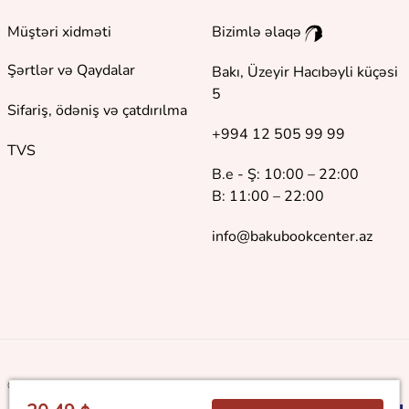
Müştəri xidməti
Bizimlə əlaqə
Şərtlər və Qaydalar
Bakı, Üzeyir Hacıbəyli küçəsi
5
Sifariş, ödəniş və çatdırılma
+994 12 505 99 99
TVS
B.e - Ş: 10:00 – 22:00
B: 11:00 – 22:00
info@bakubookcenter.az
©
2018 - 2026 Baku Book Center. Bütün hüquqlar qorunur