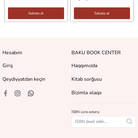
Səbətə at
Səbətə at
Hesabım
BAKU BOOK CENTER
Giriş
Haqqımızda
Qeydiyyatdan keçin
Kitab sorğusu
Bizimlə əlaqə
İSBN üzrə axtarış