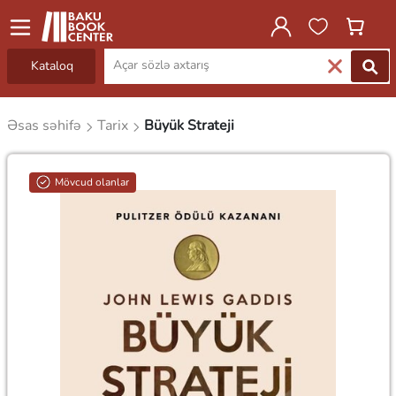
Kataloq
Əsas səhifə
Tarix
Büyük Strateji
Mövcud olanlar