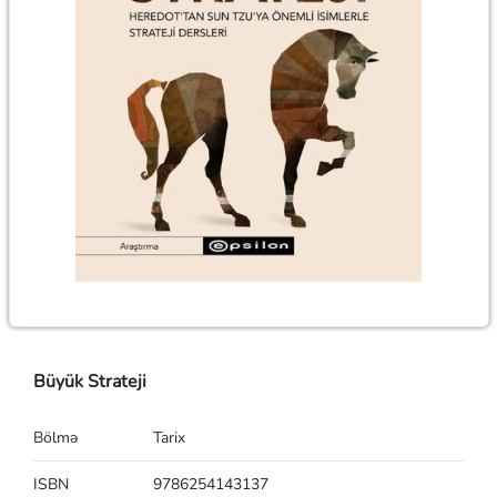
Büyük Strateji
Bölmə
Tarix
ISBN
9786254143137