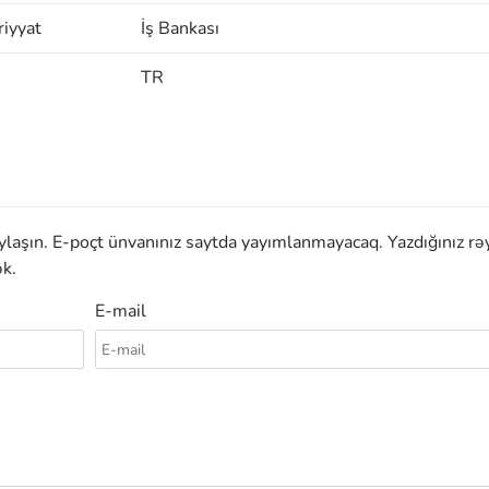
iyyat
İş Bankası
TR
aylaşın. E-poçt ünvanınız saytda yayımlanmayacaq. Yazdığınız rə
k.
E-mail