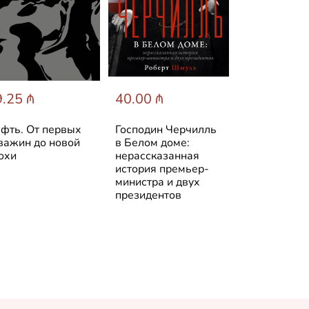
.25 ₼
40.00 ₼
31.89 ₼
фть. От первых
Господин Черчилль
Венесуэла. 
важин до новой
в Белом доме:
история стр
охи
нерассказанная
история премьер-
министра и двух
президентов