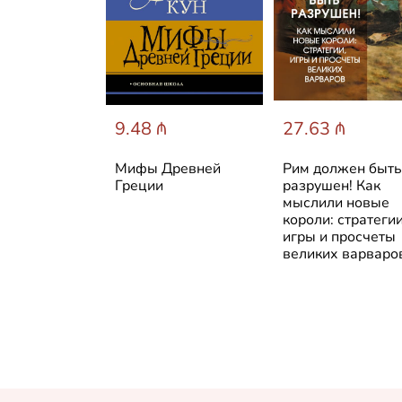
 ₼
9.48 ₼
27.63 ₼
йшая
Мифы Древней
Рим должен быть
я Франции
Греции
разрушен! Как
мыслили новые
короли: стратегии
игры и просчеты
великих варваро