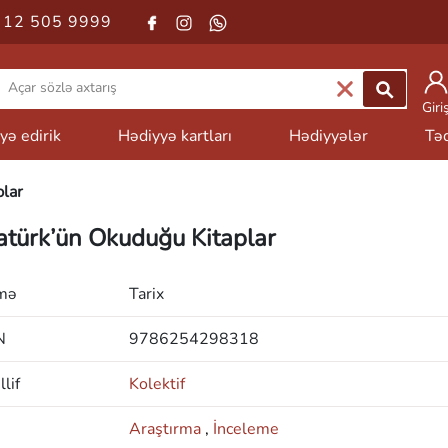
 12 505 9999
Giri
yə edirik
Hədiyyə kartları
Hədiyyələr
Təd
lar
atürk’ün Okuduğu Kitaplar
mə
Tarix
N
9786254298318
lif
Kolektif
Araştırma
,
İnceleme