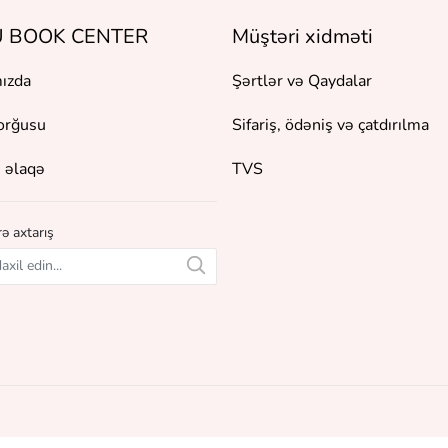
 BOOK CENTER
Müştəri xidməti
ızda
Şərtlər və Qaydalar
orğusu
Sifariş, ödəniş və çatdırılma
 əlaqə
TVS
ə axtarış