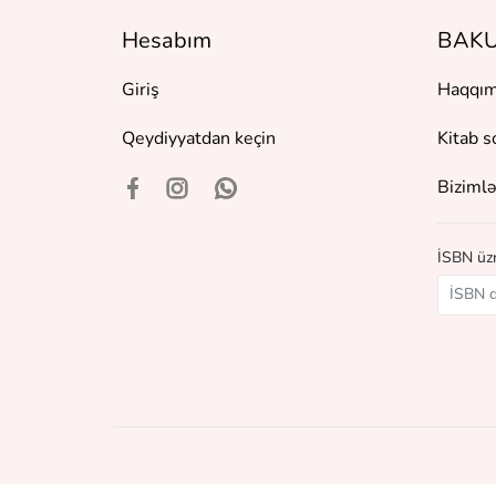
Hesabım
BAKU
Giriş
Haqqım
Qeydiyyatdan keçin
Kitab s
Bizimlə
İSBN üzr