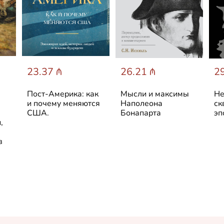
23.37 ₼
26.21 ₼
29
Пост-Америка: как
Мысли и максимы
Не
и почему меняются
Наполеона
ск
США.
Бонапарта
эп
,
в