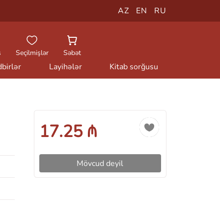
AZ
EN
RU
ş
Seçilmişlər
Səbət
birlər
Layihələr
Kitab sorğusu
17.25 ₼
Mövcud deyil