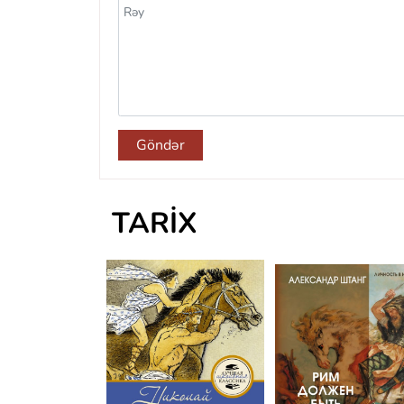
Göndər
TARIX