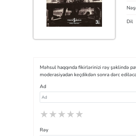
Nəşr
Dil
Məhsul haqqında fikirlərinizi rəy şəklində p
moderasiyadan keçdikdən sonra dərc ediləcə
Ad
★
★
★
★
★
Rəy