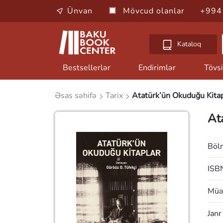
Ünvan
Mövcud olanlar
+994
Kataloq
Bestsellerlər
Endirimlər
Tövsi
Əsas səhifə
Tarix
Atatürk’ün Okuduğu Kitap
At
Böl
ISB
Müəl
Janr