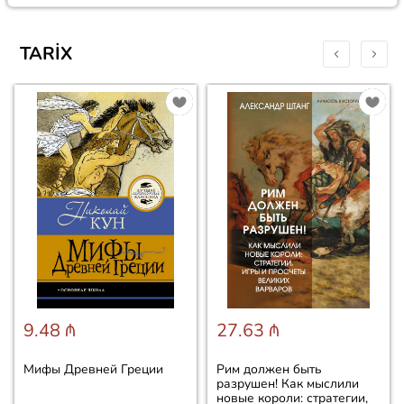
TARIX
9.48 ₼
27.63 ₼
Мифы Древней Греции
Рим должен быть
разрушен! Как мыслили
новые короли: стратегии,