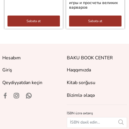
игры и просчеты великих
варваров
Səbətə at
Səbətə at
Hesabım
BAKU BOOK CENTER
Giriş
Haqqımızda
Qeydiyyatdan keçin
Kitab sorğusu
Bizimlə əlaqə
İSBN üzrə axtarış