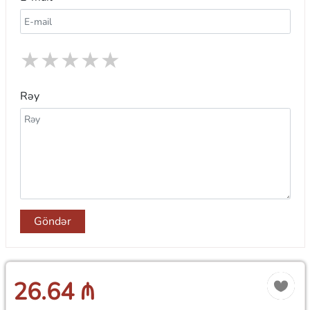
★
★
★
★
★
Rəy
Göndər
26.64 ₼