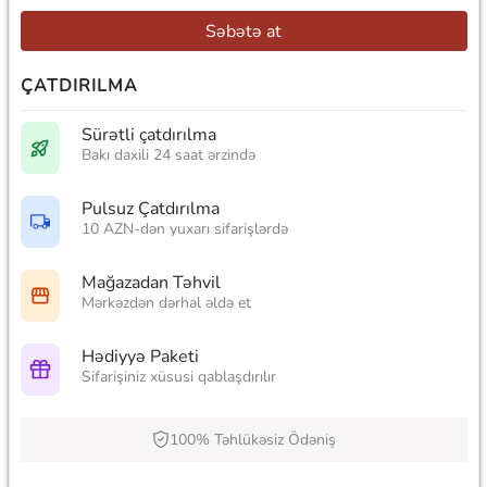
Səbətə at
ÇATDIRILMA
Sürətli çatdırılma
Bakı daxili 24 saat ərzində
Pulsuz Çatdırılma
10 AZN-dən yuxarı sifarişlərdə
Mağazadan Təhvil
Mərkəzdən dərhal əldə et
Hədiyyə Paketi
Sifarişiniz xüsusi qablaşdırılır
100% Təhlükəsiz Ödəniş