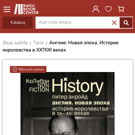
Kataloq
Əsas səhifə
Tarix
Англия: Новая эпоха. История
королевства в ХХ?XXI веках
Mövcud olanlar