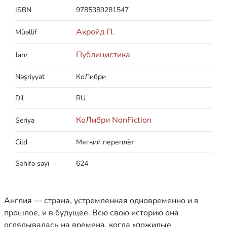
ISBN
9785389281547
Акройд П.
Müəllif
Публицистика
Janr
Nəşriyyat
КоЛибри
Dil
RU
КоЛибри NonFiction
Seriya
Cild
Мягкий переплёт
Səhifə sayı
624
Англия — страна, устремленная одновременно и в
прошлое, и в будущее. Всю свою историю она
оглядывалась на времена, когда «пожилые