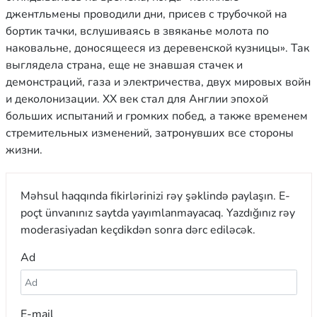
джентльмены проводили дни, присев с трубочкой на
бортик тачки, вслушиваясь в звяканье молота по
наковальне, доносящееся из деревенской кузницы». Так
выглядела страна, еще не знавшая стачек и
демонстраций, газа и электричества, двух мировых войн
и деколонизации. XX век стал для Англии эпохой
больших испытаний и громких побед, а также временем
стремительных изменений, затронувших все стороны
жизни.
Məhsul haqqında fikirlərinizi rəy şəklində paylaşın. E-
poçt ünvanınız saytda yayımlanmayacaq. Yazdığınız rəy
moderasiyadan keçdikdən sonra dərc ediləcək.
Ad
E-mail