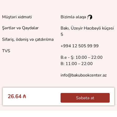
Müştəri xidməti
Bizimlə əlaqə
Şərtlər və Qaydalar
Bakı, Üzeyir Hacıbəyli küçəsi
5
Sifariş, ödəniş və çatdırılma
+994 12 505 99 99
TVS
B.e - Ş: 10:00 – 22:00
B: 11:00 – 22:00
info@bakubookcenter.az
26.64 ₼
Səbətə at