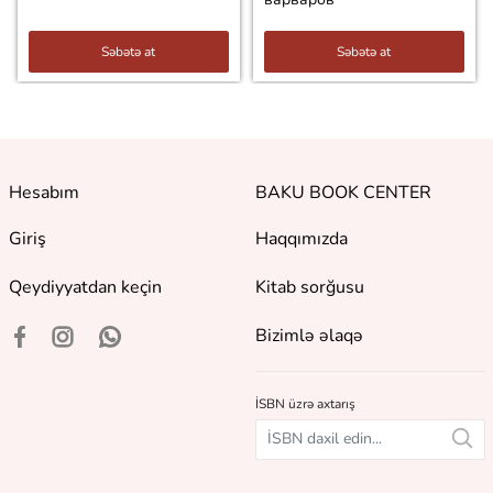
Səbətə at
Səbətə at
Hesabım
BAKU BOOK CENTER
Giriş
Haqqımızda
Qeydiyyatdan keçin
Kitab sorğusu
Bizimlə əlaqə
İSBN üzrə axtarış