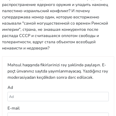
распространение ядерного оружия и уладить наконец
палестино-израильский конфликт? И почему
супердержава номер один, которую восторженно
называли "самой могущественной со времен Римской
империи", страна, не знавшая конкурентов после
распада СССР и считавшаяся оплотом свободы и
толерантности, вдруг стала объектом всеобщей
ненависти и недоверия?
Məhsul haqqında fikirlərinizi rəy şəklində paylaşın. E-
poçt ünvanınız saytda yayımlanmayacaq. Yazdığınız rəy
moderasiyadan keçdikdən sonra dərc ediləcək.
Ad
E-mail