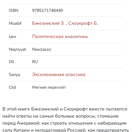
ISBN
9785171748449
Бжезинский З.
,
Скоукрофт Б.
Müəllif
Политическая аналитика
Janr
Nəşriyyat
Neoclassic
Dil
RU
Эксклюзивная классика
Seriya
Cild
Мягкий переплёт
В этой книге Бжезинский и Скоукрофт вместе пытаются
найти ответы на самые больные вопросы, стоявшие
перед Америкой: как строить отношения с набирающим
силу Китаем и неподатливой Россией, как предотвратить