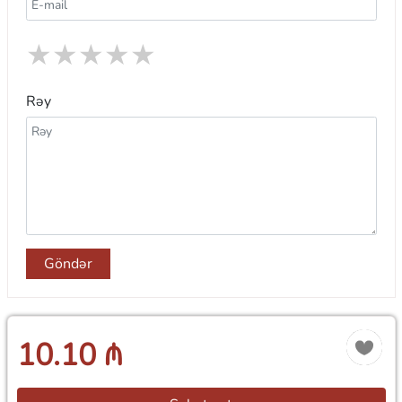
★
★
★
★
★
Rəy
Göndər
10.10 ₼