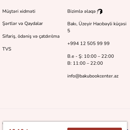
Müştəri xidməti
Bizimlə əlaqə
Şərtlər və Qaydalar
Bakı, Üzeyir Hacıbəyli küçəsi
5
Sifariş, ödəniş və çatdırılma
+994 12 505 99 99
TVS
B.e - Ş: 10:00 – 22:00
B: 11:00 – 22:00
info@bakubookcenter.az
©
2018 - 2026 Baku Book Center. Bütün hüquqlar qorunur