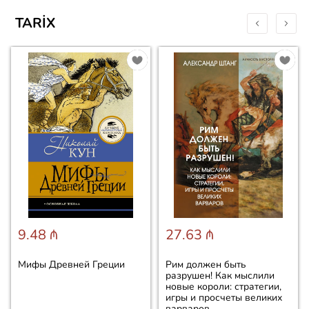
TARIX
9.48 ₼
27.63 ₼
Мифы Древней Греции
Рим должен быть
разрушен! Как мыслили
новые короли: стратегии,
игры и просчеты великих
варваров