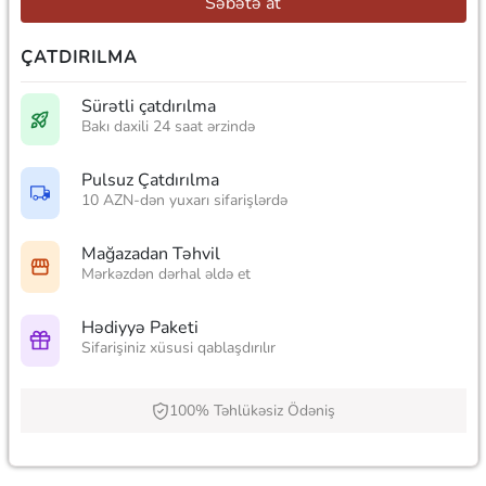
Səbətə at
ÇATDIRILMA
Sürətli çatdırılma
Bakı daxili 24 saat ərzində
Pulsuz Çatdırılma
10 AZN-dən yuxarı sifarişlərdə
Mağazadan Təhvil
Mərkəzdən dərhal əldə et
Hədiyyə Paketi
Sifarişiniz xüsusi qablaşdırılır
100% Təhlükəsiz Ödəniş