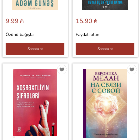
9.99 ₼
15.90 ₼
Özünü bağışla
Faydalı olun
Səbətə at
Səbətə at