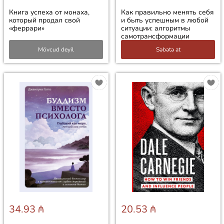
Книга успеха от монаха,
Как правильно менять себя
который продал свой
и быть успешным в любой
«феррари»
ситуации: алгоритмы
самотрансформации
Mövcud deyil
Səbətə at
34.93 ₼
20.53 ₼