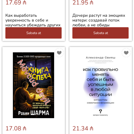
17.69 ₼
21.95 ₼
Как выработать
Дочери растут на эмоциях
уверенность в себе и
матери: создавай поток
научиться убеждать других
любви, а не обиды
Səbətə at
Səbətə at
Mövcud deyil
17.08 ₼
21.34 ₼