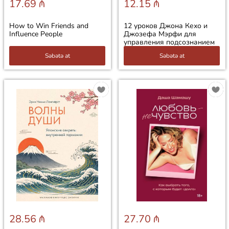
17.69 ₼
12.15 ₼
How to Win Friends and
12 уроков Джона Кехо и
Influence People
Джозефа Мэрфи для
управления подсознанием
Səbətə at
Səbətə at
28.56 ₼
27.70 ₼