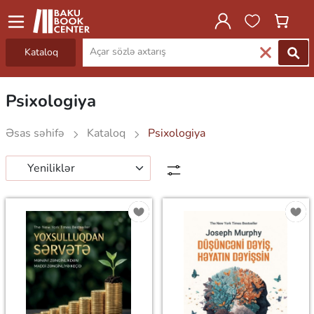
Kataloq
Psixologiya
Əsas səhifə
Kataloq
Psixologiya