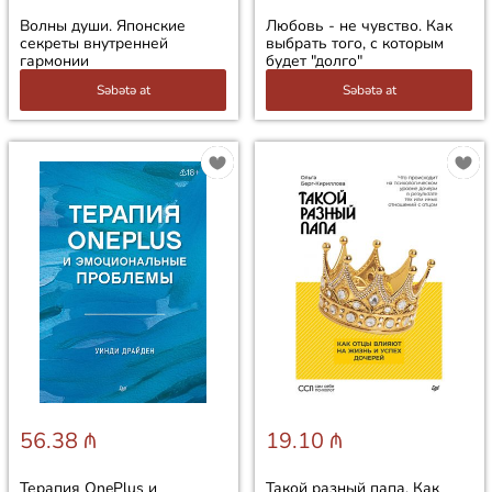
Волны души. Японские
Любовь - не чувство. Как
секреты внутренней
выбрать того, с которым
гармонии
будет "долго"
Səbətə at
Səbətə at
56.38 ₼
19.10 ₼
Терапия OnePlus и
Такой разный папа. Как