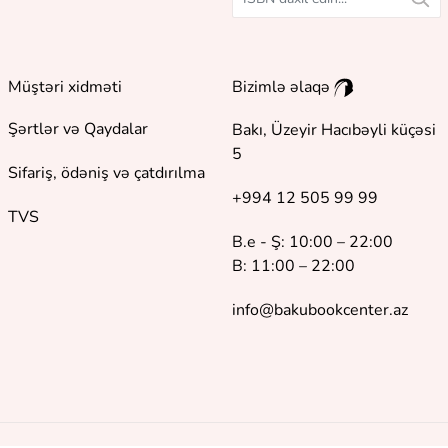
Müştəri xidməti
Bizimlə əlaqə
Şərtlər və Qaydalar
Bakı, Üzeyir Hacıbəyli küçəsi
5
Sifariş, ödəniş və çatdırılma
+994 12 505 99 99
TVS
B.e - Ş: 10:00 – 22:00
B: 11:00 – 22:00
info@bakubookcenter.az