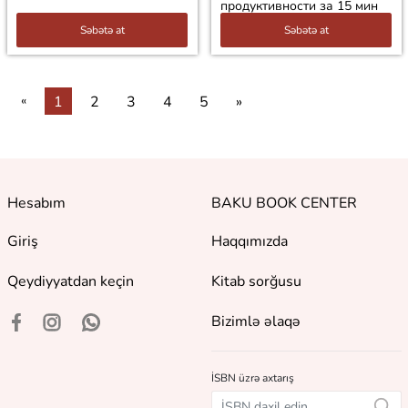
продуктивности за 15 мин
Səbətə at
Səbətə at
«
1
2
3
4
5
»
Hesabım
BAKU BOOK CENTER
Giriş
Haqqımızda
Qeydiyyatdan keçin
Kitab sorğusu
Bizimlə əlaqə
İSBN üzrə axtarış