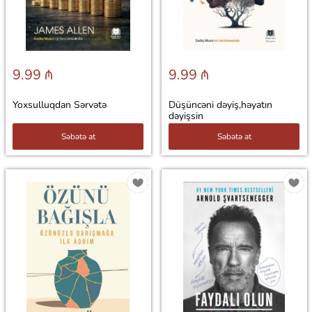
9.99 ₼
9.99 ₼
Yoxsulluqdan Sərvətə
Düşüncəni dəyiş,həyatın
dəyişsin
Səbətə at
Səbətə at