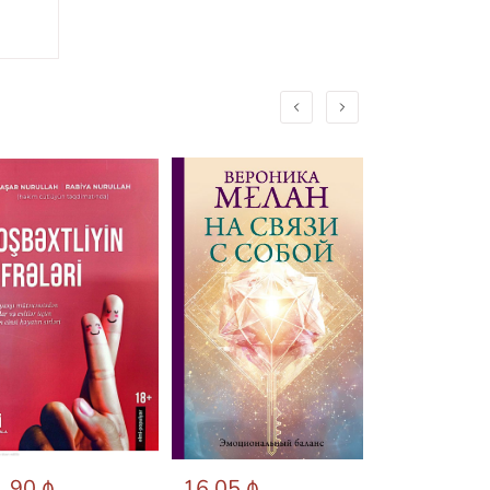
.90 ₼
16.05 ₼
25.60 ₼