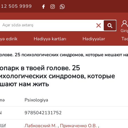
 12 505 9999
Giri
yə edirik
Hədiyyə kartları
Hədiyyələr
Təd
голове. 25 психологических синдромов, которые мешают н
опарк в твоей голове. 25
ихологических синдромов, которые
шают нам жить
mə
Psixologiya
N
9785042131752
lif
Лабковский М.
,
Примаченко О.В.
,