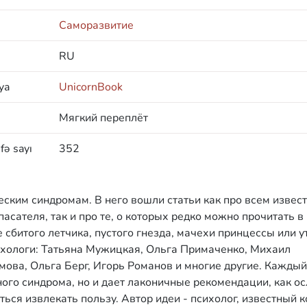
Саморазвитие
RU
ya
UnicornBook
Мягкий переплёт
fə sayı
352
ским синдромам. В него вошли статьи как про всем извес
асателя, так и про те, о которых редко можно прочитать в
сбитого летчика, пустого гнезда, мачехи принцессы или у
ихологи: Татьяна Мужицкая, Ольга Примаченко, Михаил
ова, Ольга Берг, Игорь Романов и многие другие. Каждый
ного синдрома, но и дает лаконичные рекомендации, как о
ься извлекать пользу. Автор идеи - психолог, известный к