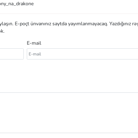
ny_na_drakone
aylaşın. E-poçt ünvanınız saytda yayımlanmayacaq. Yazdığınız rə
k.
E-mail