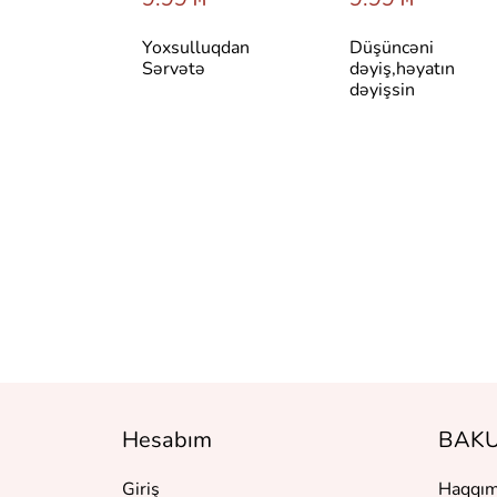
авильно
Yoxsulluqdan
Düşüncəni
себя и быть
Sərvətə
dəyiş,həyatın
ым в любой
dəyişsin
и:
тмы
ансформаци
Hesabım
BAKU
Giriş
Haqqım