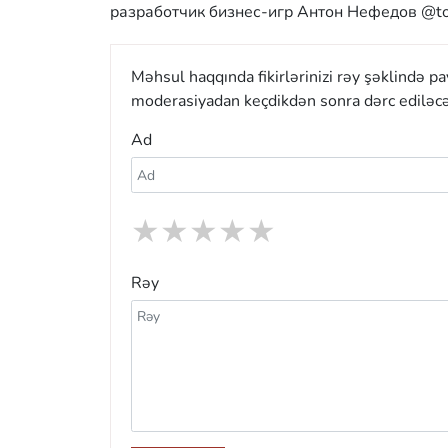
разработчик бизнес-игр Антон Нефедов @to
Məhsul haqqında fikirlərinizi rəy şəklində p
moderasiyadan keçdikdən sonra dərc ediləcə
Ad
★
★
★
★
★
Rəy