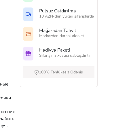
Pulsuz Çatdırılma
10 AZN-dən yuxarı sifarişlərdə
Mağazadan Təhvil
Mərkəzdən dərhal əldə et
Hədiyyə Paketi
Sifarişiniz xüsusi qablaşdırılır
100% Təhlükəsiz Ödəniş
тные
точки.
 из них
слабить
оуч,