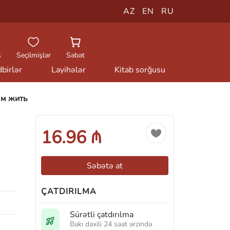
AZ
EN
RU
ş
Seçilmişlər
Səbət
birlər
Layihələr
Kitab sorğusu
ам жить
16.96 ₼
Səbətə at
ÇATDIRILMA
Sürətli çatdırılma
Bakı daxili 24 saat ərzində