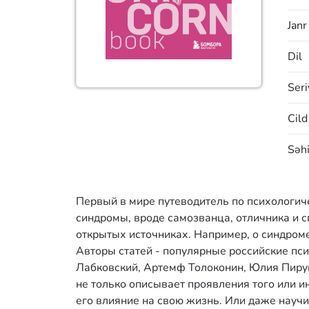
Janr
Dil
Seri
Cild
Səhi
Первый в мире путеводитель по психологиче
синдромы, вроде самозванца, отличника и сп
открытых источниках. Например, о синдроме 
Авторы статей - популярные российские пс
Лабковский, Артемф Толоконин, Юлия Пирум
не только описывает проявления того или и
его влияние на свою жизнь. Или даже научит