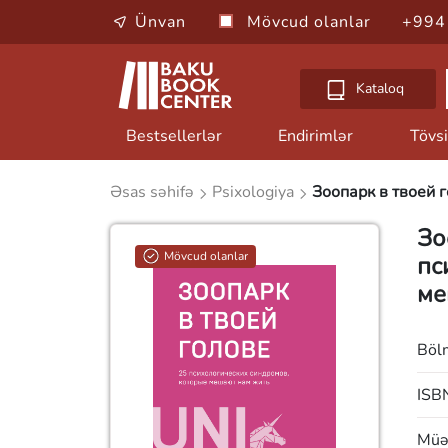
Ünvan
Mövcud olanlar
+994
Kataloq
Bestsellerlər
Endirimlər
Tövsi
Əsas səhifə
Psixologiya
Зоопарк в твоей 
Зо
Mövcud olanlar
пс
ме
Böl
ISB
Müəl