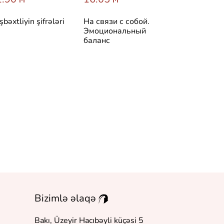
şbəxtliyin şifrələri
На связи с собой.
Симптом и
Эмоциональный
психосомати
баланс
Расшифруй 
боль
Bizimlə əlaqə
Bakı, Üzeyir Hacıbəyli küçəsi 5