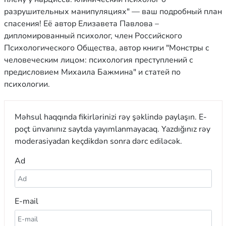
разрушительных манипуляциях" — ваш подробный план
спасения! Её автор Елизавета Павлова –
дипломированный психолог, член Российского
Психологического Общества, автор книги "Монстры с
человеческим лицом: психология преступлений с
предисловием Михаила Бажмина" и статей по
психологии.
Məhsul haqqında fikirlərinizi rəy şəklində paylaşın. E-
poçt ünvanınız saytda yayımlanmayacaq. Yazdığınız rəy
moderasiyadan keçdikdən sonra dərc ediləcək.
Ad
E-mail