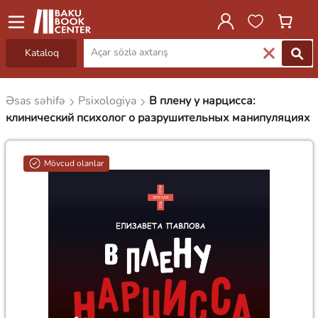
Kataloq
Əsas səhifə
Psixologiya
В плену у нарцисса:
клинический психолог о разрушительных манипуляциях
Mövcud olanlar