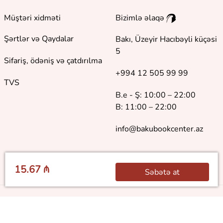
Müştəri xidməti
Bizimlə əlaqə
Şərtlər və Qaydalar
Bakı, Üzeyir Hacıbəyli küçəsi
5
Sifariş, ödəniş və çatdırılma
+994 12 505 99 99
TVS
B.e - Ş: 10:00 – 22:00
B: 11:00 – 22:00
info@bakubookcenter.az
15.67 ₼
Səbətə at
©
2018 - 2026 Baku Book Center. Bütün hüquqlar qorunur