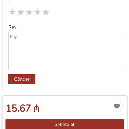
★
★
★
★
★
Rəy
Göndər
15.67 ₼
Səbətə at