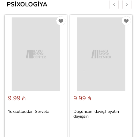
PSIXOLOGIYA
9.99 ₼
9.99 ₼
Yoxsulluqdan Sərvətə
Düşüncəni dəyiş,həyatın
dəyişsin