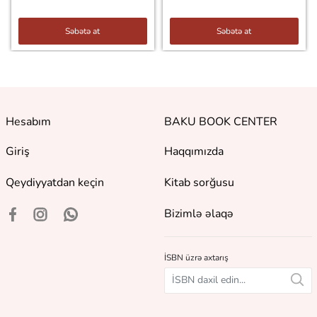
Səbətə at
Səbətə at
Hesabım
BAKU BOOK CENTER
Giriş
Haqqımızda
Qeydiyyatdan keçin
Kitab sorğusu
Bizimlə əlaqə
İSBN üzrə axtarış