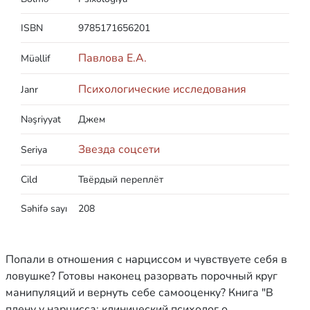
ISBN
9785171656201
Павлова Е.А.
Müəllif
Психологические исследования
Janr
Nəşriyyat
Джем
Звезда соцсети
Seriya
Cild
Твёрдый переплёт
Səhifə sayı
208
Попали в отношения с нарциссом и чувствуете себя в
ловушке? Готовы наконец разорвать порочный круг
манипуляций и вернуть себе самооценку? Книга "В
плену у нарцисса: клинический психолог о