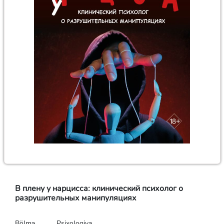
В плену у нарцисса: клинический психолог о
разрушительных манипуляциях
Bölmə
Psixologiya