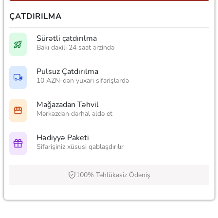
ÇATDIRILMA
Sürətli çatdırılma
Bakı daxili 24 saat ərzində
Pulsuz Çatdırılma
10 AZN-dən yuxarı sifarişlərdə
Mağazadan Təhvil
Mərkəzdən dərhal əldə et
Hədiyyə Paketi
Sifarişiniz xüsusi qablaşdırılır
100% Təhlükəsiz Ödəniş