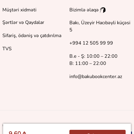
Müştəri xidməti
Bizimlə əlaqə
Şərtlər və Qaydalar
Bakı, Üzeyir Hacıbəyli küçəsi
5
Sifariş, ödəniş və çatdırılma
+994 12 505 99 99
TVS
B.e - Ş: 10:00 – 22:00
B: 11:00 – 22:00
info@bakubookcenter.az
©
2018 - 2026 Baku Book Center. Bütün hüquqlar qorunur
9.60 ₼