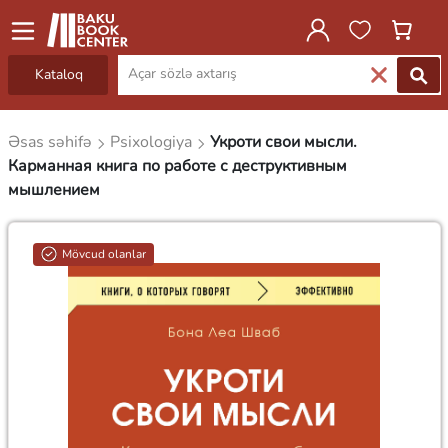
Kataloq
Əsas səhifə
Psixologiya
Укроти свои мысли.
Карманная книга по работе с деструктивным
мышлением
Mövcud olanlar