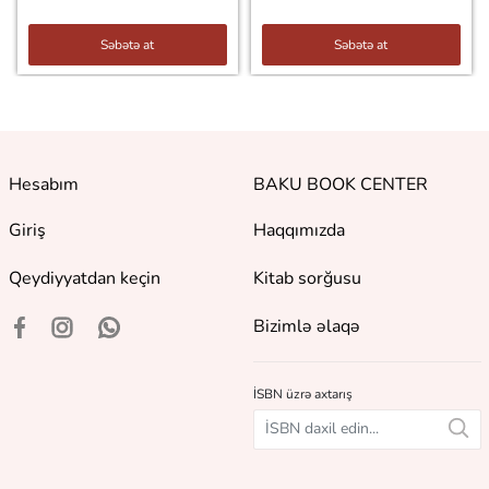
Səbətə at
Səbətə at
Hesabım
BAKU BOOK CENTER
Giriş
Haqqımızda
Qeydiyyatdan keçin
Kitab sorğusu
Bizimlə əlaqə
İSBN üzrə axtarış