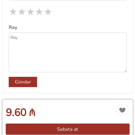
★
★
★
★
★
Rəy
Göndər
9.60 ₼
Səbətə at