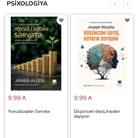
PSIXOLOGIYA
9.99 ₼
9.99 ₼
Yoxsulluqdan Sərvətə
Düşüncəni dəyiş,həyatın
dəyişsin