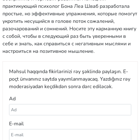
практикующий психолог Бона Леа Шваб разработала
простые, но эффективные упражнения, которые помогут
укротить несущийся в голове поток сожалений,
разочарований и сомнений. Носите эту карманную книгу
с собой, чтобы в следующий раз быть уверенными в
себе и знать, как справиться с негативным мыслями и
настроиться на позитивное мышление.
Məhsul haqqında fikirlərinizi rəy şəklində paylaşın. E-
poçt ünvanınız saytda yayımlanmayacaq. Yazdığınız rəy
moderasiyadan keçdikdən sonra dərc ediləcək.
Ad
E-mail