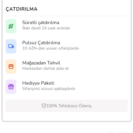
ÇATDIRILMA
Sürətli çatdırılma
Bakı daxili 24 saat ərzində
Pulsuz Çatdırılma
10 AZN-dən yuxarı sifarişlərdə
Mağazadan Təhvil
Mərkəzdən dərhal əldə et
Hədiyyə Paketi
Sifarişiniz xüsusi qablaşdırılır
100% Təhlükəsiz Ödəniş