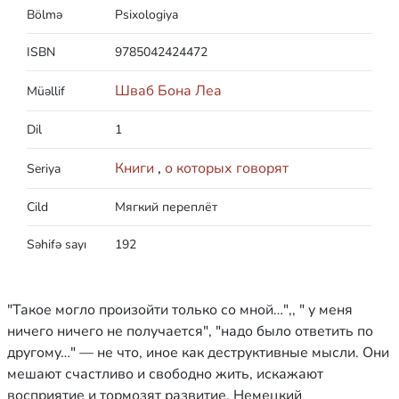
Bölmə
Psixologiya
ISBN
9785042424472
Шваб Бона Леа
Müəllif
Dil
1
Книги
,
о которых говорят
Seriya
Cild
Мягкий переплёт
Səhifə sayı
192
"Такое могло произойти только со мной…",, " у меня
ничего ничего не получается", "надо было ответить по
другому…" — не что, иное как деструктивные мысли. Они
мешают счастливо и свободно жить, искажают
восприятие и тормозят развитие. Немецкий