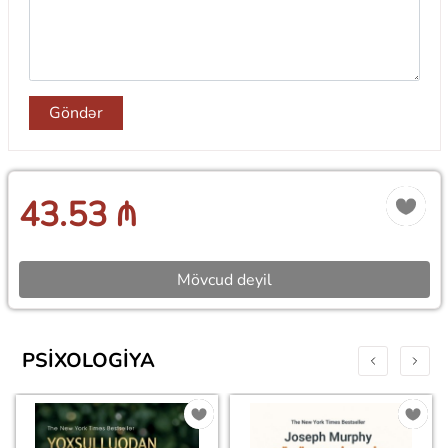
Göndər
43.53 ₼
Mövcud deyil
PSIXOLOGIYA