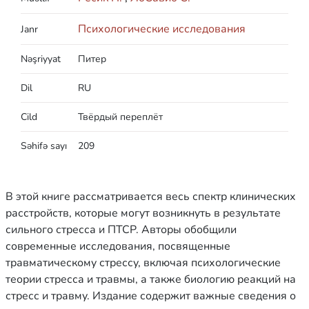
Психологические исследования
Janr
Nəşriyyat
Питер
Dil
RU
Cild
Твёрдый переплёт
Səhifə sayı
209
В этой книге рассматривается весь спектр клинических
расстройств, которые могут возникнуть в результате
сильного стресса и ПТСР. Авторы обобщили
современные исследования, посвященные
травматическому стрессу, включая психологические
теории стресса и травмы, а также биологию реакций на
стресс и травму. Издание содержит важные сведения о