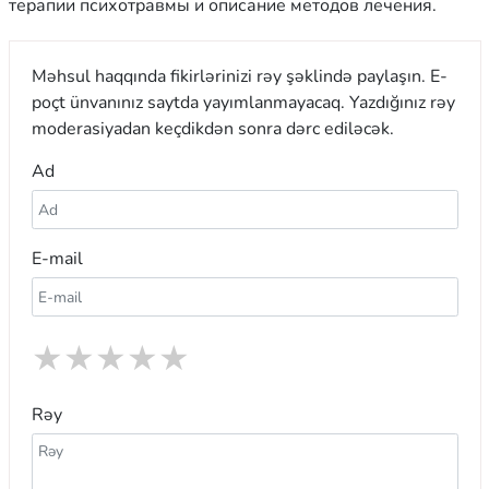
терапии психотравмы и описание методов лечения.
Məhsul haqqında fikirlərinizi rəy şəklində paylaşın. E-
poçt ünvanınız saytda yayımlanmayacaq. Yazdığınız rəy
moderasiyadan keçdikdən sonra dərc ediləcək.
Ad
E-mail
★
★
★
★
★
Rəy