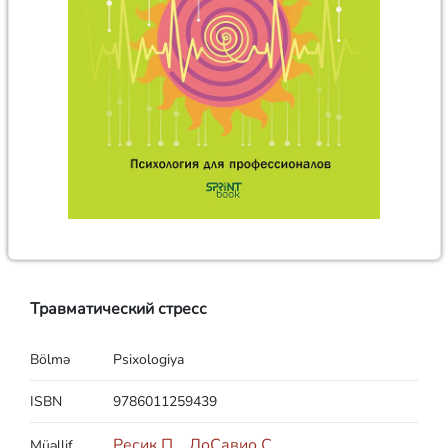
Травматический стресс
Bölmə
Psixologiya
ISBN
9786011259439
Ресик П.
,
ЛоСавио С.
Müəllif