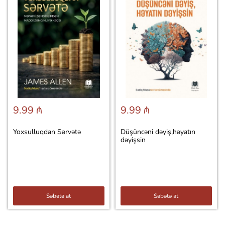
9.99 ₼
9.99 ₼
Yoxsulluqdan Sərvətə
Düşüncəni dəyiş,həyatın
dəyişsin
Səbətə at
Səbətə at