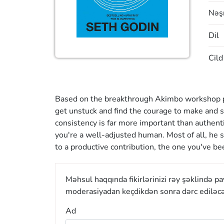
Nəşr
Dil
Cild
Based on the breakthrough Akimbo workshop pi
get unstuck and find the courage to make and sh
consistency is far more important than authenti
you're a well-adjusted human. Most of all, he s
to a productive contribution, the one you've be
Məhsul haqqında fikirlərinizi rəy şəklində p
moderasiyadan keçdikdən sonra dərc ediləcə
Ad