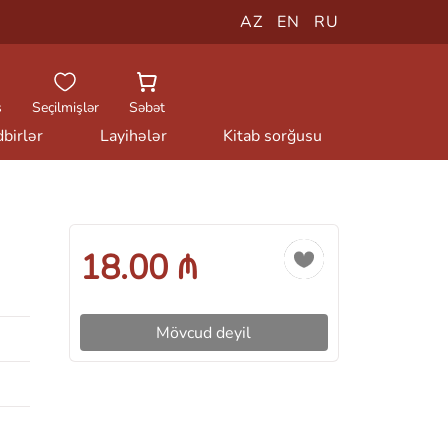
AZ
EN
RU
ş
Seçilmişlər
Səbət
birlər
Layihələr
Kitab sorğusu
18.00 ₼
Mövcud deyil