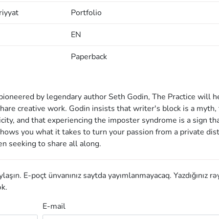
iyyat
Portfolio
EN
Paperback
oneered by legendary author Seth Godin, The Practice will h
are creative work. Godin insists that writer's block is a myth, 
city, and that experiencing the imposter syndrome is a sign th
hows you what it takes to turn your passion from a private dist
en seeking to share all along.
aylaşın. E-poçt ünvanınız saytda yayımlanmayacaq. Yazdığınız rə
k.
E-mail