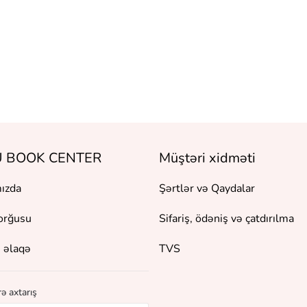
 BOOK CENTER
Müştəri xidməti
ızda
Şərtlər və Qaydalar
orğusu
Sifariş, ödəniş və çatdırılma
 əlaqə
TVS
ə axtarış