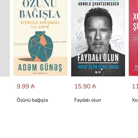
9.99 ₼
15.90 ₼
11
Özünü bağışla
Faydalı olun
Xo