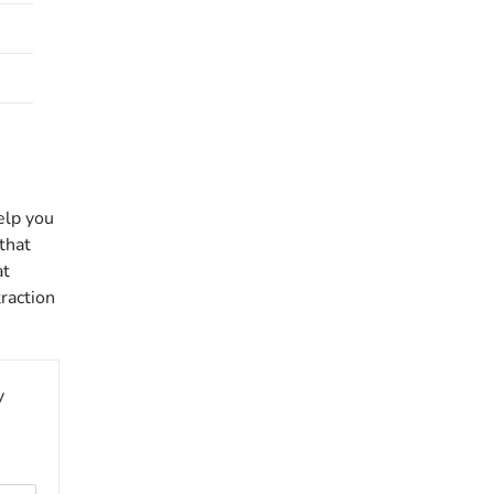
elp you
that
at
raction
y