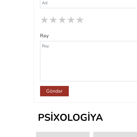
★
★
★
★
★
Rəy
Göndər
PSIXOLOGIYA