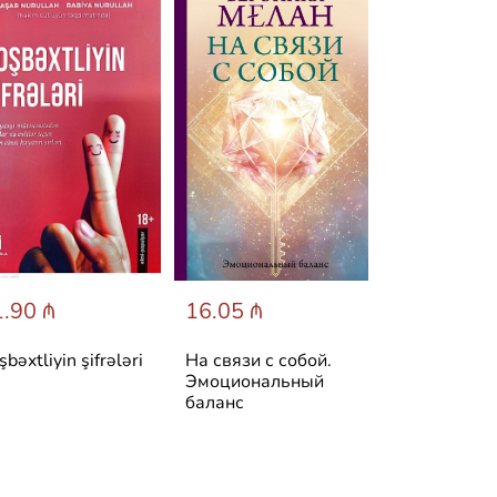
.90 ₼
16.05 ₼
25.60 ₼
şbəxtliyin şifrələri
На связи с собой.
Симптом и
Эмоциональный
психосомати
баланс
Расшифруй 
боль