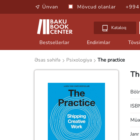
Ünvan
Mövcud olanlar
+994
Kataloq
Bestsellerlər
Endirimlər
Tövsi
Əsas səhifə
Psixologiya
The practice
Th
Böl
ISB
Müəl
Janr