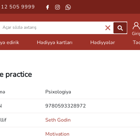
 12 505 9999
Giri
yə edirik
Hədiyyə kartları
Hədiyyələr
Təd
e practice
mə
Psixologiya
N
9780593328972
lif
Seth Godin
Motivation