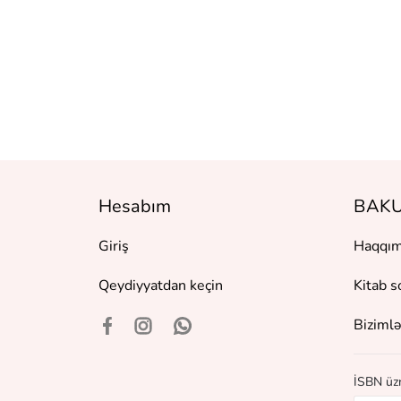
Hesabım
BAKU
Giriş
Haqqım
Qeydiyyatdan keçin
Kitab s
Bizimlə
İSBN üzr