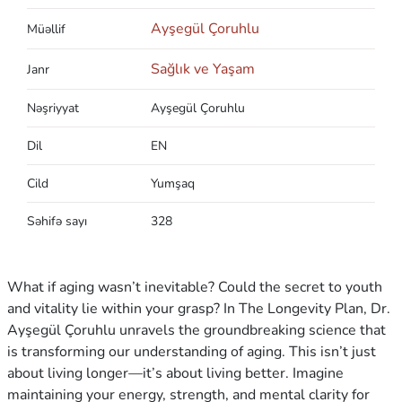
Ayşegül Çoruhlu
Müəllif
Sağlık ve Yaşam
Janr
Nəşriyyat
Ayşegül Çoruhlu
Dil
EN
Cild
Yumşaq
Səhifə sayı
328
What if aging wasn’t inevitable? Could the secret to youth
and vitality lie within your grasp? In The Longevity Plan, Dr.
Ayşegül Çoruhlu unravels the groundbreaking science that
is transforming our understanding of aging. This isn’t just
about living longer—it’s about living better. Imagine
maintaining your energy, strength, and mental clarity for