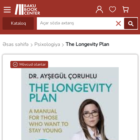
Kataloq
Əsas səhifə
Psixologiya
The Longevity Plan
Mövcud olanlar