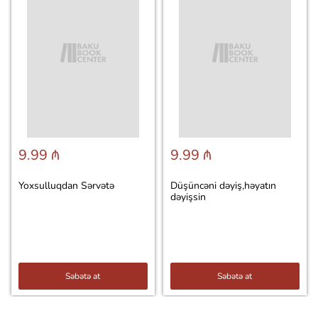
9.99 ₼
9.99 ₼
Yoxsulluqdan Sərvətə
Düşüncəni dəyiş,həyatın
dəyişsin
Səbətə at
Səbətə at