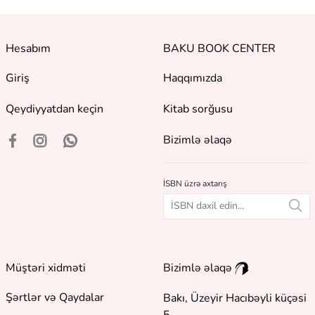
Hesabım
BAKU BOOK CENTER
Giriş
Haqqımızda
Qeydiyyatdan keçin
Kitab sorğusu
Bizimlə əlaqə
İSBN üzrə axtarış
Müştəri xidməti
Bizimlə əlaqə
Şərtlər və Qaydalar
Bakı, Üzeyir Hacıbəyli küçəsi
5