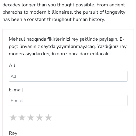
decades longer than you thought possible. From ancient
pharaohs to modern billionaires, the pursuit of longevity
has been a constant throughout human history.
Məhsul haqqında fikirlərinizi rəy şəklində paylaşın. E-
poçt ünvanınız saytda yayımlanmayacaq. Yazdığınız rəy
moderasiyadan keçdikdən sonra dərc ediləcək.
Ad
E-mail
★
★
★
★
★
Rəy