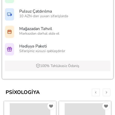
Pulsuz Çatdırılma
10 AZN-dən yuxarı sifarişlərdə
Mağazadan Təhvil
Mərkəzdən dərhal əldə et
Hədiyyə Paketi
Sifarişiniz xüsusi qablaşdırılır
100% Təhlükəsiz Ödəniş
PSIXOLOGIYA