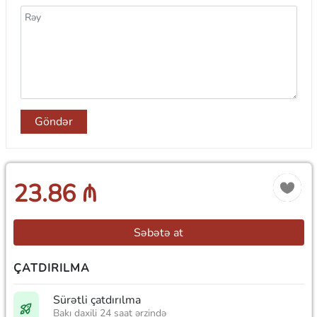
Göndər
23.86 ₼
Səbətə at
ÇATDIRILMA
Sürətli çatdırılma
Bakı daxili 24 saat ərzində